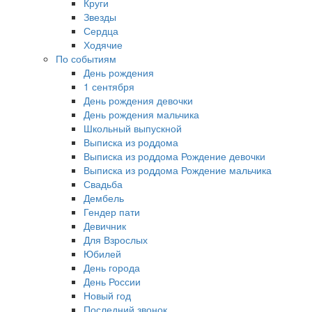
Круги
Звезды
Сердца
Ходячие
По событиям
День рождения
1 сентября
День рождения девочки
День рождения мальчика
Школьный выпускной
Выписка из роддома
Выписка из роддома Рождение девочки
Выписка из роддома Рождение мальчика
Свадьба
Дембель
Гендер пати
Девичник
Для Взрослых
Юбилей
День города
День России
Новый год
Последний звонок