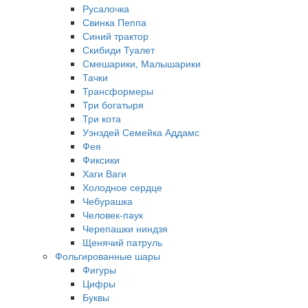
Русалочка
Свинка Пеппа
Синий трактор
Скибиди Туалет
Смешарики, Малышарики
Тачки
Трансформеры
Три богатыря
Три кота
Уэнздей Семейка Аддамс
Фея
Фиксики
Хаги Ваги
Холодное сердце
Чебурашка
Человек-паук
Черепашки ниндзя
Щенячий патруль
Фольгированные шары
Фигуры
Цифры
Буквы