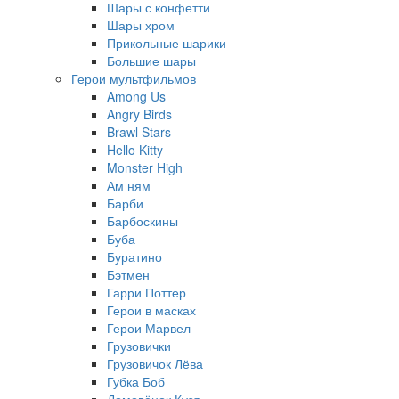
Шары с конфетти
Шары хром
Прикольные шарики
Большие шары
Герои мультфильмов
Among Us
Angry Birds
Brawl Stars
Hello Kitty
Monster High
Ам ням
Барби
Барбоскины
Буба
Буратино
Бэтмен
Гарри Поттер
Герои в масках
Герои Марвел
Грузовички
Грузовичок Лёва
Губка Боб