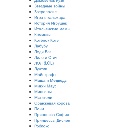
Домовёнок Кузя
Звездные войны
Зверополис
Игра в кальмара
История Игрушек
Итальянские мемы
Комиксы
Котёнок Котэ
Лабубу
Леди Баг
Лило и Стич
ЛОЛ (LOL)
Лунтик
Майнкрафт
Маша и Медведь
Микки Маус
Миньоны
Мстители
Оранжевая корова
Пони
Принцесса София
Принцессы Диснея
Роблокс