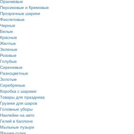
Оранжевые
Персиковые и Кремовые
Прозрачные шарики
Фиолетовые
Черные
Белые
Красные
Желтые
Зеленые
Розовые
Голубые
Сиреневые
Разноцветные
Золотые
Серебряные
Коробка с шарами
Товары для праздника
Грузики для шаров
Головные уборы
Наклейки на авто
Гелий в баллоне
Мыльные пузыри
Язычки-гудки