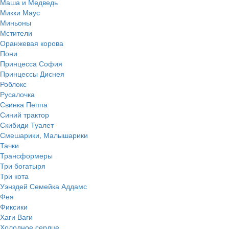
Маша и Медведь
Микки Маус
Миньоны
Мстители
Оранжевая корова
Пони
Принцесса София
Принцессы Диснея
Роблокс
Русалочка
Свинка Пеппа
Синий трактор
Скибиди Туалет
Смешарики, Малышарики
Тачки
Трансформеры
Три богатыря
Три кота
Уэнздей Семейка Аддамс
Фея
Фиксики
Хаги Ваги
Холодное сердце