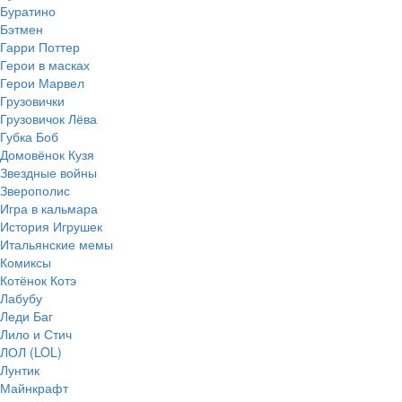
Буратино
Бэтмен
Гарри Поттер
Герои в масках
Герои Марвел
Грузовички
Грузовичок Лёва
Губка Боб
Домовёнок Кузя
Звездные войны
Зверополис
Игра в кальмара
История Игрушек
Итальянские мемы
Комиксы
Котёнок Котэ
Лабубу
Леди Баг
Лило и Стич
ЛОЛ (LOL)
Лунтик
Майнкрафт