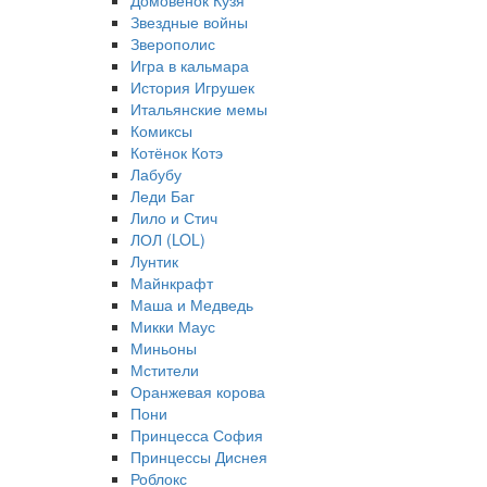
Домовёнок Кузя
Звездные войны
Зверополис
Игра в кальмара
История Игрушек
Итальянские мемы
Комиксы
Котёнок Котэ
Лабубу
Леди Баг
Лило и Стич
ЛОЛ (LOL)
Лунтик
Майнкрафт
Маша и Медведь
Микки Маус
Миньоны
Мстители
Оранжевая корова
Пони
Принцесса София
Принцессы Диснея
Роблокс