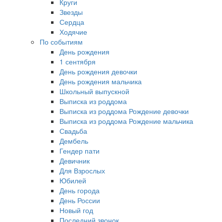
Круги
Звезды
Сердца
Ходячие
По событиям
День рождения
1 сентября
День рождения девочки
День рождения мальчика
Школьный выпускной
Выписка из роддома
Выписка из роддома Рождение девочки
Выписка из роддома Рождение мальчика
Свадьба
Дембель
Гендер пати
Девичник
Для Взрослых
Юбилей
День города
День России
Новый год
Последний звонок