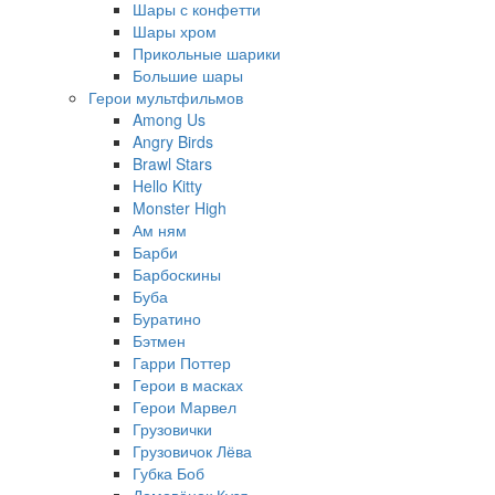
Шары с конфетти
Шары хром
Прикольные шарики
Большие шары
Герои мультфильмов
Among Us
Angry Birds
Brawl Stars
Hello Kitty
Monster High
Ам ням
Барби
Барбоскины
Буба
Буратино
Бэтмен
Гарри Поттер
Герои в масках
Герои Марвел
Грузовички
Грузовичок Лёва
Губка Боб