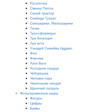
Русалочка
Свинка Пеппа
Синий трактор
Скибиди Туалет
Смешарики, Малышарики
Тачки
Трансформеры
Три богатыря
Три кота
Уэнздей Семейка Аддамс
Фея
Фиксики
Хаги Ваги
Холодное сердце
Чебурашка
Человек-паук
Черепашки ниндзя
Щенячий патруль
Фольгированные шары
Фигуры
Цифры
Буквы