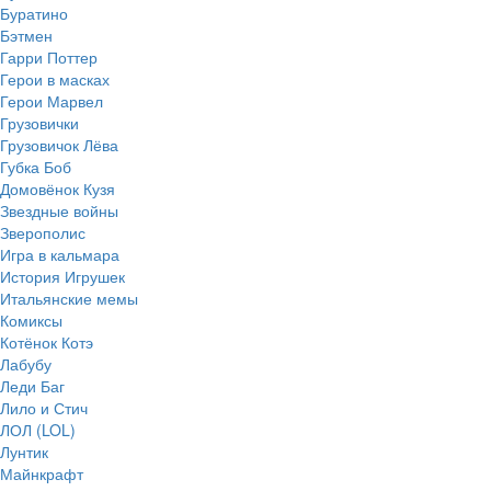
Буратино
Бэтмен
Гарри Поттер
Герои в масках
Герои Марвел
Грузовички
Грузовичок Лёва
Губка Боб
Домовёнок Кузя
Звездные войны
Зверополис
Игра в кальмара
История Игрушек
Итальянские мемы
Комиксы
Котёнок Котэ
Лабубу
Леди Баг
Лило и Стич
ЛОЛ (LOL)
Лунтик
Майнкрафт