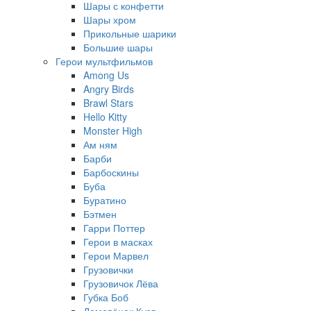
Шары с конфетти
Шары хром
Прикольные шарики
Большие шары
Герои мультфильмов
Among Us
Angry Birds
Brawl Stars
Hello Kitty
Monster High
Ам ням
Барби
Барбоскины
Буба
Буратино
Бэтмен
Гарри Поттер
Герои в масках
Герои Марвел
Грузовички
Грузовичок Лёва
Губка Боб