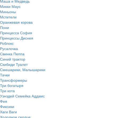
Маша и Медведь
Микки Маус
Миньоны
Мстители
Оранжевая корова
Пони
Принцесса София
Принцессы Диснея
Роблокс
Русалочка
Свинка Пеппа
Синий трактор
Скибиди Туалет
Смешарики, Малышарики
Тачки
Трансформеры
Три богатыря
Три кота
Уэнздей Семейка Аддамс
Фея
Фиксики
Хаги Ваги
Холодное сердце