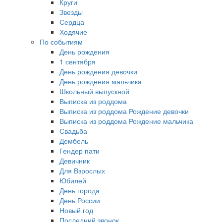
Круги
Звезды
Сердца
Ходячие
По событиям
День рождения
1 сентября
День рождения девочки
День рождения мальчика
Школьный выпускной
Выписка из роддома
Выписка из роддома Рождение девочки
Выписка из роддома Рождение мальчика
Свадьба
Дембель
Гендер пати
Девичник
Для Взрослых
Юбилей
День города
День России
Новый год
Последний звонок