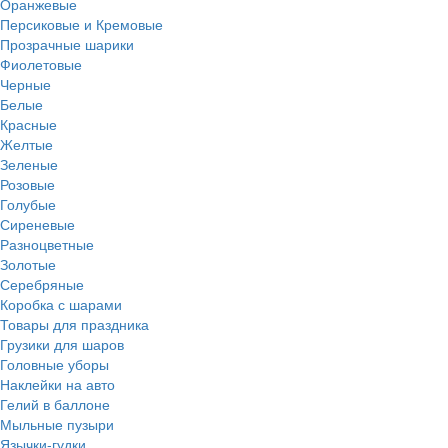
Оранжевые
Персиковые и Кремовые
Прозрачные шарики
Фиолетовые
Черные
Белые
Красные
Желтые
Зеленые
Розовые
Голубые
Сиреневые
Разноцветные
Золотые
Серебряные
Коробка с шарами
Товары для праздника
Грузики для шаров
Головные уборы
Наклейки на авто
Гелий в баллоне
Мыльные пузыри
Язычки-гудки