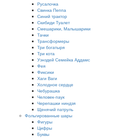
Русалочка
Свинка Пеппа
Синий трактор
Скибиди Туалет
Смешарики, Малышарики
Тачки
Трансформеры
Три богатыря
Три кота
Уэнздей Семейка Аддамс
Фея
Фиксики
Хаги Ваги
Холодное сердце
Чебурашка
Человек-паук
Черепашки ниндзя
Щенячий патруль
Фольгированные шары
Фигуры
Цифры
Буквы