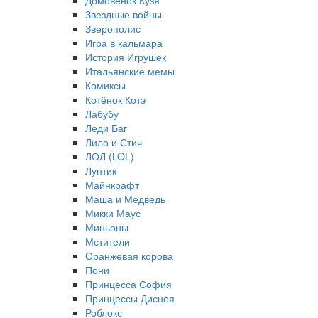
Домовёнок Кузя
Звездные войны
Зверополис
Игра в кальмара
История Игрушек
Итальянские мемы
Комиксы
Котёнок Котэ
Лабубу
Леди Баг
Лило и Стич
ЛОЛ (LOL)
Лунтик
Майнкрафт
Маша и Медведь
Микки Маус
Миньоны
Мстители
Оранжевая корова
Пони
Принцесса София
Принцессы Диснея
Роблокс