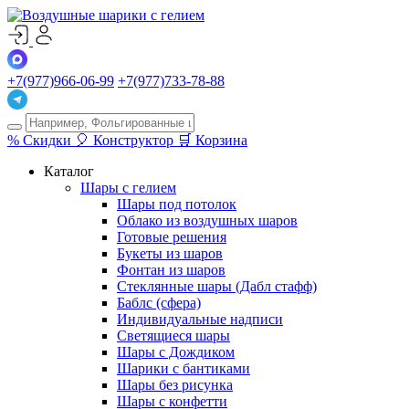
+7(977)966-06-99
+7(977)733-78-88
%
Скидки
🎈
Конструктор
🛒
Корзина
Каталог
Шары с гелием
Шары под потолок
Облако из воздушных шаров
Готовые решения
Букеты из шаров
Фонтан из шаров
Стеклянные шары (Дабл стафф)
Баблс (сфера)
Индивидуальные надписи
Светящиеся шары
Шары с Дождиком
Шарики с бантиками
Шары без рисунка
Шары с конфетти