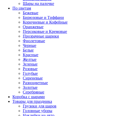
Шары на палочке
По цветам
Бежевые
Бирюзовые и Тиффани
Коричневые и Кофейные
Оранжевые
Персиковые и Кремовые
Прозрачные шарики
Фиолетовые
Черные
Белые
Красные
Желтые
Зеленые
Розовые
Голубые
Сиреневые
Разноцветные
Золотые
Серебряные
Коробка с шарами
Товары для праздника
Грузики для шаров
Головные уборы
Наклейки на авто