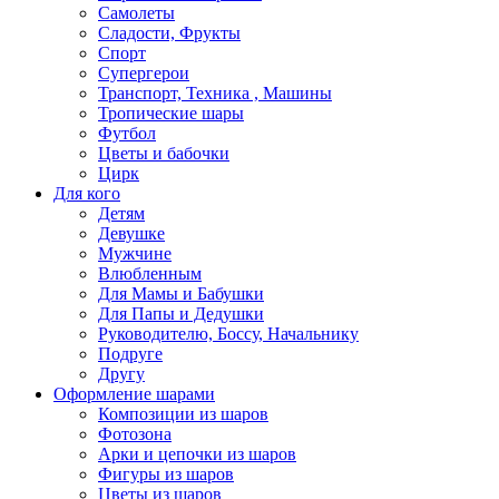
Самолеты
Сладости, Фрукты
Спорт
Супергерои
Транспорт, Техника , Машины
Тропические шары
Футбол
Цветы и бабочки
Цирк
Для кого
Детям
Девушке
Мужчине
Влюбленным
Для Мамы и Бабушки
Для Папы и Дедушки
Руководителю, Боссу, Начальнику
Подруге
Другу
Оформление шарами
Композиции из шаров
Фотозона
Арки и цепочки из шаров
Фигуры из шаров
Цветы из шаров