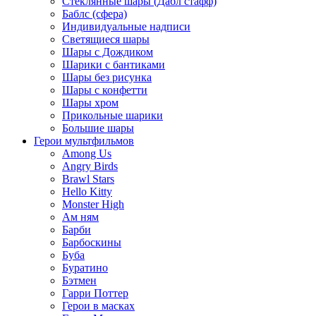
Стеклянные шары (Дабл стафф)
Баблс (сфера)
Индивидуальные надписи
Светящиеся шары
Шары с Дождиком
Шарики с бантиками
Шары без рисунка
Шары с конфетти
Шары хром
Прикольные шарики
Большие шары
Герои мультфильмов
Among Us
Angry Birds
Brawl Stars
Hello Kitty
Monster High
Ам ням
Барби
Барбоскины
Буба
Буратино
Бэтмен
Гарри Поттер
Герои в масках