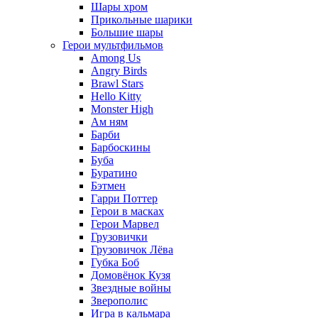
Шары хром
Прикольные шарики
Большие шары
Герои мультфильмов
Among Us
Angry Birds
Brawl Stars
Hello Kitty
Monster High
Ам ням
Барби
Барбоскины
Буба
Буратино
Бэтмен
Гарри Поттер
Герои в масках
Герои Марвел
Грузовички
Грузовичок Лёва
Губка Боб
Домовёнок Кузя
Звездные войны
Зверополис
Игра в кальмара