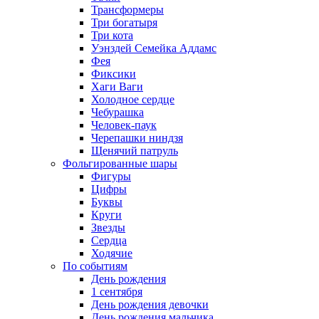
Трансформеры
Три богатыря
Три кота
Уэнздей Семейка Аддамс
Фея
Фиксики
Хаги Ваги
Холодное сердце
Чебурашка
Человек-паук
Черепашки ниндзя
Щенячий патруль
Фольгированные шары
Фигуры
Цифры
Буквы
Круги
Звезды
Сердца
Ходячие
По событиям
День рождения
1 сентября
День рождения девочки
День рождения мальчика