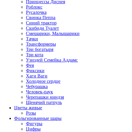
Принцессы Диснея
Роблокс
Русалочка
Свинка Пеппа
Синий трактор
Скибиди Туалет
Смешарики, Малышарики
Тачки
Трансформеры
Три богатыря
Три кота
Уэнздей Семейка Аддамс
Фея
Фиксики
Хаги Ваги
Холодное сердце
Чебурашка
Человек-паук
Черепашки ниндзя
Щенячий патруль
Цветы живые
Розы
Фольгированные шары
Фигуры
Цифры