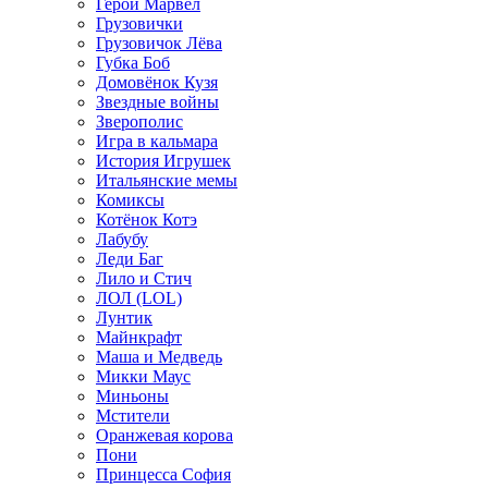
Герои Марвел
Грузовички
Грузовичок Лёва
Губка Боб
Домовёнок Кузя
Звездные войны
Зверополис
Игра в кальмара
История Игрушек
Итальянские мемы
Комиксы
Котёнок Котэ
Лабубу
Леди Баг
Лило и Стич
ЛОЛ (LOL)
Лунтик
Майнкрафт
Маша и Медведь
Микки Маус
Миньоны
Мстители
Оранжевая корова
Пони
Принцесса София