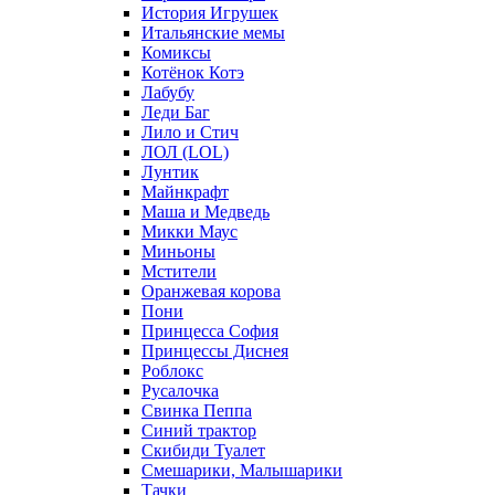
История Игрушек
Итальянские мемы
Комиксы
Котёнок Котэ
Лабубу
Леди Баг
Лило и Стич
ЛОЛ (LOL)
Лунтик
Майнкрафт
Маша и Медведь
Микки Маус
Миньоны
Мстители
Оранжевая корова
Пони
Принцесса София
Принцессы Диснея
Роблокс
Русалочка
Свинка Пеппа
Синий трактор
Скибиди Туалет
Смешарики, Малышарики
Тачки