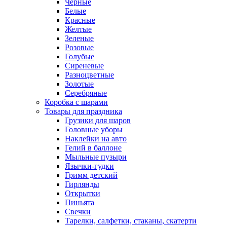
Черные
Белые
Красные
Желтые
Зеленые
Розовые
Голубые
Сиреневые
Разноцветные
Золотые
Серебряные
Коробка с шарами
Товары для праздника
Грузики для шаров
Головные уборы
Наклейки на авто
Гелий в баллоне
Мыльные пузыри
Язычки-гудки
Гримм детский
Гирлянды
Открытки
Пиньята
Свечки
Тарелки, салфетки, стаканы, скатерти