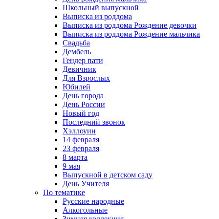
Школьный выпускной
Выписка из роддома
Выписка из роддома Рождение девочки
Выписка из роддома Рождение мальчика
Свадьба
Дембель
Гендер пати
Девичник
Для Взрослых
Юбилей
День города
День России
Новый год
Последний звонок
Хэллоуин
14 февраля
23 февраля
8 марта
9 мая
Выпускной в детском саду
День Учителя
По тематике
Русские народные
Алкогольные
Зимняя коллекция