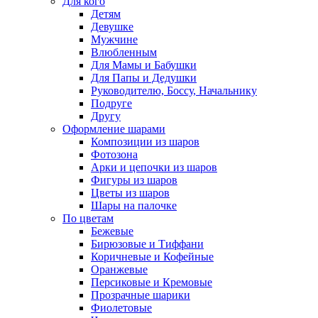
Для кого
Детям
Девушке
Мужчине
Влюбленным
Для Мамы и Бабушки
Для Папы и Дедушки
Руководителю, Боссу, Начальнику
Подруге
Другу
Оформление шарами
Композиции из шаров
Фотозона
Арки и цепочки из шаров
Фигуры из шаров
Цветы из шаров
Шары на палочке
По цветам
Бежевые
Бирюзовые и Тиффани
Коричневые и Кофейные
Оранжевые
Персиковые и Кремовые
Прозрачные шарики
Фиолетовые