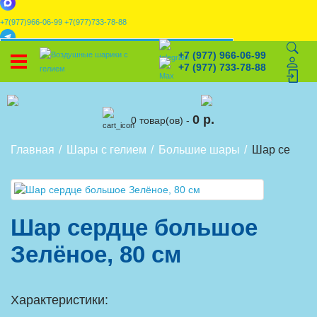
+7(977)966-06-99
+7(977)733-78-88
x
+7 (977) 966-06-99
УСТАНОВИТЕ НАШЕ ПРИЛОЖЕНИЕ!
+7 (977) 733-78-88
%
Скидки
🎈
Конструктор
🛒
Корзина
0 р.
0 товар(ов) -
Главная
Шары с гелием
Большие шары
Шар сердце 
Шар сердце большое
Зелёное, 80 см
Характеристики: