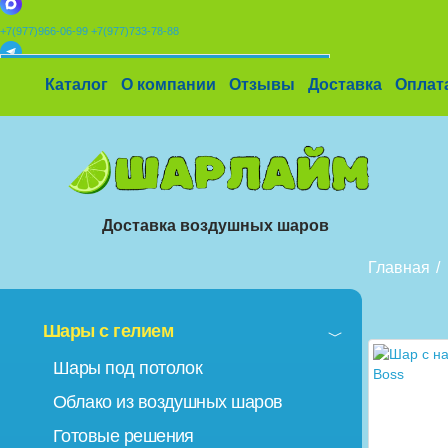
+7(977)966-06-99
+7(977)733-78-88
x
Каталог
О компании
Отзывы
Доставка
Оплат
УСТАНОВИТЕ НАШЕ ПРИЛОЖЕНИЕ!
%
Скидки
🎈
Конструктор
🛒
Корзина
Доставка воздушных шаров
Главная
Шары с гелием
Шары под потолок
Облако из воздушных шаров
Готовые решения