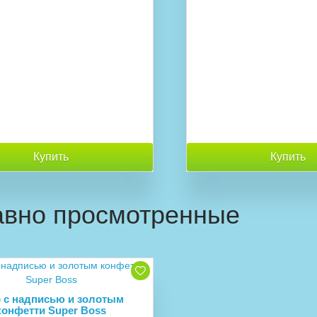
Купить
Купить
вно просмотренные
 с надписью и золотым
конфетти Super Boss