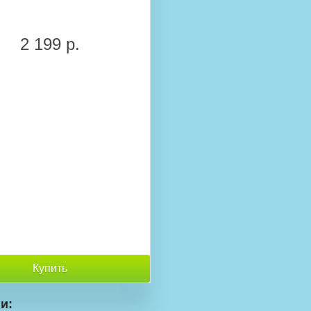
2 199 р.
Купить
и: