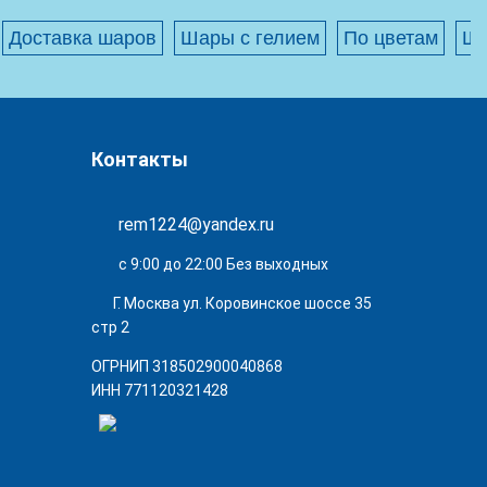
Доставка шаров
Шары с гелием
По цветам
Ша
Контакты
rem1224@yandex.ru
с 9:00 до 22:00 Без выходных
Г. Москва ул. Коровинское шоссе 35
стр 2
ОГРНИП 318502900040868
ИНН 771120321428