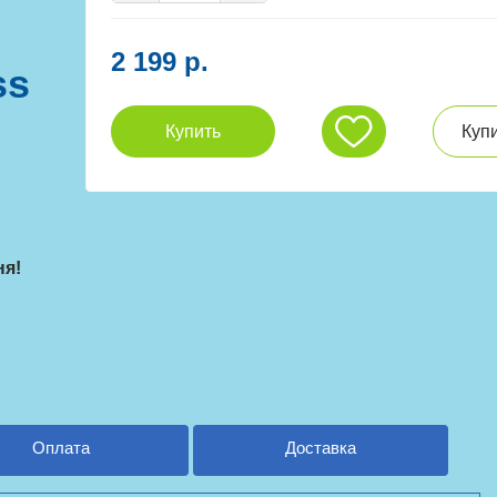
2 199 р.
ss
Купить
Купи
ня!
Оплата
Доставка