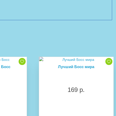
 Босс
Лучший Босс мира
169 р.