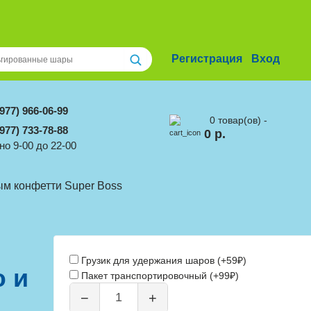
Регистрация
Вход
(977) 966-06-99
0 товар(ов) -
(977) 733-78-88
0 р.
о 9-00 до 22-00
ым конфетти Super Boss
Грузик для удержания шаров (+59₽)
 и
Пакет транспортировочный (+99₽)
−
+