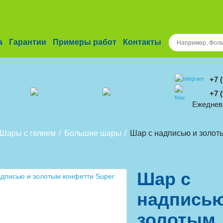
а
Гарантии
Примеры работ
Контакты
+7 
+7 
Ежедневн
Шары с гелием
Большие шары
Шар с надписью и золот
Шар с
надписью
золотым