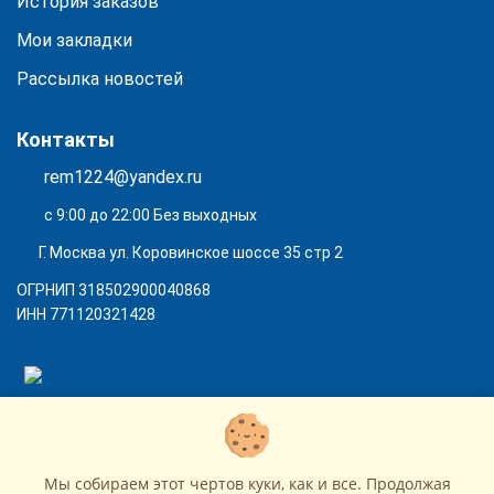
История заказов
Мои закладки
Рассылка новостей
Контакты
rem1224@yandex.ru
с 9:00 до 22:00 Без выходных
Г. Москва ул. Коровинское шоссе 35 стр 2
ОГРНИП 318502900040868
ИНН 771120321428
(с) 2015 - 2026 “SharLime”, копирование контента запрещено и
преследуется законом!
Мы собираем этот чертов куки, как и все. Продолжая