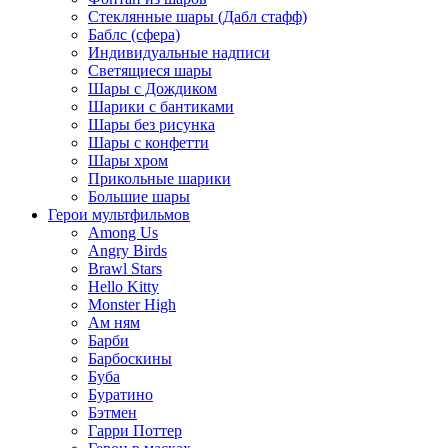
Стеклянные шары (Дабл стафф)
Баблс (сфера)
Индивидуальные надписи
Светящиеся шары
Шары с Дождиком
Шарики с бантиками
Шары без рисунка
Шары с конфетти
Шары хром
Прикольные шарики
Большие шары
Герои мультфильмов
Among Us
Angry Birds
Brawl Stars
Hello Kitty
Monster High
Ам ням
Барби
Барбоскины
Буба
Буратино
Бэтмен
Гарри Поттер