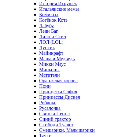
История Игрушек
Итальянские мемы
Комиксы
Котёнок Котэ
Лабубу
Леди Баг
Лило и Стич
ЛОЛ (LOL)
Лунтик
Майнкрафт
Маша и Медведь
Микки Маус
Миньоны
Мстители
Оранжевая корова
Пони
Принцесса София
Принцессы Диснея
Роблокс
Русалочка
Свинка Пеппа
Синий трактор
Скибиди Туалет
Смешарики, Малышарики
Тачки