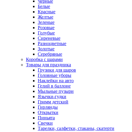
Черные
Белые
Красные
Желтые
Зеленые
Розовые
Голубые
Сиреневые
Разноцветные
Золотые
Серебряные
Коробка с шарами
Товары для праздника
Грузики для шаров
Головные уборы
Наклейки на авто
Гелий в баллоне
Мыльные пузыри
Язычки-гудки
Гримм детский
Гирлянды
Открытки
Пиньята
Свечки
Тарелки, салфетки, стаканы, скатерти