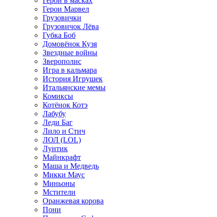
Герои в масках
Герои Марвел
Грузовички
Грузовичок Лёва
Губка Боб
Домовёнок Кузя
Звездные войны
Зверополис
Игра в кальмара
История Игрушек
Итальянские мемы
Комиксы
Котёнок Котэ
Лабубу
Леди Баг
Лило и Стич
ЛОЛ (LOL)
Лунтик
Майнкрафт
Маша и Медведь
Микки Маус
Миньоны
Мстители
Оранжевая корова
Пони