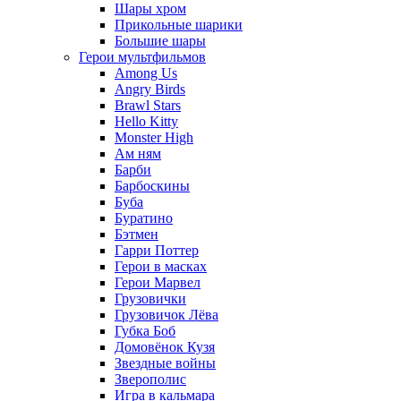
Шары хром
Прикольные шарики
Большие шары
Герои мультфильмов
Among Us
Angry Birds
Brawl Stars
Hello Kitty
Monster High
Ам ням
Барби
Барбоскины
Буба
Буратино
Бэтмен
Гарри Поттер
Герои в масках
Герои Марвел
Грузовички
Грузовичок Лёва
Губка Боб
Домовёнок Кузя
Звездные войны
Зверополис
Игра в кальмара