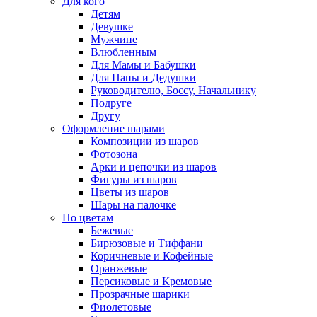
Для кого
Детям
Девушке
Мужчине
Влюбленным
Для Мамы и Бабушки
Для Папы и Дедушки
Руководителю, Боссу, Начальнику
Подруге
Другу
Оформление шарами
Композиции из шаров
Фотозона
Арки и цепочки из шаров
Фигуры из шаров
Цветы из шаров
Шары на палочке
По цветам
Бежевые
Бирюзовые и Тиффани
Коричневые и Кофейные
Оранжевые
Персиковые и Кремовые
Прозрачные шарики
Фиолетовые