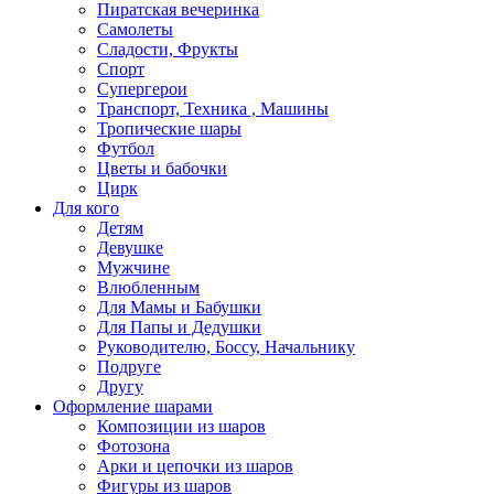
Пиратская вечеринка
Самолеты
Сладости, Фрукты
Спорт
Супергерои
Транспорт, Техника , Машины
Тропические шары
Футбол
Цветы и бабочки
Цирк
Для кого
Детям
Девушке
Мужчине
Влюбленным
Для Мамы и Бабушки
Для Папы и Дедушки
Руководителю, Боссу, Начальнику
Подруге
Другу
Оформление шарами
Композиции из шаров
Фотозона
Арки и цепочки из шаров
Фигуры из шаров