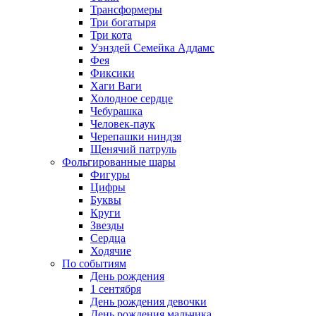
Трансформеры
Три богатыря
Три кота
Уэнздей Семейка Аддамс
Фея
Фиксики
Хаги Ваги
Холодное сердце
Чебурашка
Человек-паук
Черепашки ниндзя
Щенячий патруль
Фольгированные шары
Фигуры
Цифры
Буквы
Круги
Звезды
Сердца
Ходячие
По событиям
День рождения
1 сентября
День рождения девочки
День рождения мальчика