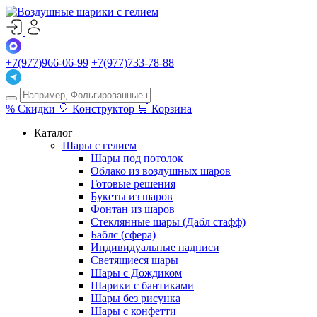
+7(977)966-06-99
+7(977)733-78-88
%
Скидки
🎈
Конструктор
🛒
Корзина
Каталог
Шары с гелием
Шары под потолок
Облако из воздушных шаров
Готовые решения
Букеты из шаров
Фонтан из шаров
Стеклянные шары (Дабл стафф)
Баблс (сфера)
Индивидуальные надписи
Светящиеся шары
Шары с Дождиком
Шарики с бантиками
Шары без рисунка
Шары с конфетти