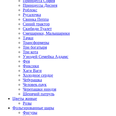
Принцесса София
Принцессы Диснея
Роблокс
Русалочка
Свинка Пеппа
Синий трактор
Скибиди Туалет
Смешарики, Малышарики
Тачки
Трансформеры
Три богатыря
Три кота
Уэнздей Семейка Аддамс
Фея
Фиксики
Хаги Ваги
Холодное сердце
Чебурашка
Человек-паук
Черепашки ниндзя
Щенячий патруль
Цветы живые
Розы
Фольгированные шары
Фигуры