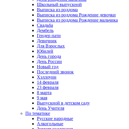
Школьный выпускной
Выписка из роддома
Выписка из роддома Рождение девочки
Выписка из роддома Рождение мальчика
Свадьба
Дембель
Гендер пати
Девичник
Для Взрослых
Юбилей
День города
День России
Новый год
Последний звонок
Хэллоуин
14 февраля
23 февраля
8 марта
9 мая
Выпускной в детском саду
День Учителя
По тематике
Русские народные
Алкогольные
Зимняя коллекция