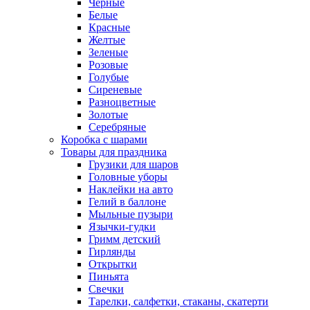
Черные
Белые
Красные
Желтые
Зеленые
Розовые
Голубые
Сиреневые
Разноцветные
Золотые
Серебряные
Коробка с шарами
Товары для праздника
Грузики для шаров
Головные уборы
Наклейки на авто
Гелий в баллоне
Мыльные пузыри
Язычки-гудки
Гримм детский
Гирлянды
Открытки
Пиньята
Свечки
Тарелки, салфетки, стаканы, скатерти