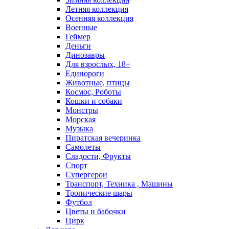
Летняя коллекция
Осенняя коллекция
Военные
Геймер
Деньги
Динозавры
Для взрослых, 18+
Единороги
Животные, птицы
Космос, Роботы
Кошки и собаки
Монстры
Морская
Музыка
Пиратская вечеринка
Самолеты
Сладости, Фрукты
Спорт
Супергерои
Транспорт, Техника , Машины
Тропические шары
Футбол
Цветы и бабочки
Цирк