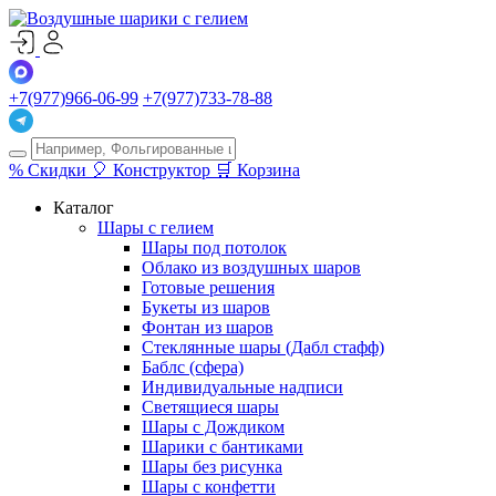
+7(977)966-06-99
+7(977)733-78-88
%
Скидки
🎈
Конструктор
🛒
Корзина
Каталог
Шары с гелием
Шары под потолок
Облако из воздушных шаров
Готовые решения
Букеты из шаров
Фонтан из шаров
Стеклянные шары (Дабл стафф)
Баблс (сфера)
Индивидуальные надписи
Светящиеся шары
Шары с Дождиком
Шарики с бантиками
Шары без рисунка
Шары с конфетти