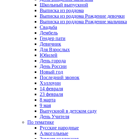
Школьный выпускной
Выписка из роддома
Выписка из роддома Рождение девочки
Выписка из роддома Рождение мальчика
Свадьба
Дембель
Гендер пати
Девичник
Для Взрослых
Юбилей
День города
День России
Новый год
Последний звонок
Хэллоуин
14 февраля
23 февраля
8 марта
9 мая
Выпускной в детском саду
День Учителя
По тематике
Русские народные
Алкогольные
Зимняя коллекция