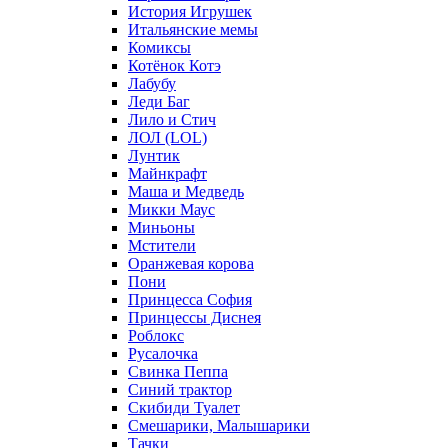
История Игрушек
Итальянские мемы
Комиксы
Котёнок Котэ
Лабубу
Леди Баг
Лило и Стич
ЛОЛ (LOL)
Лунтик
Майнкрафт
Маша и Медведь
Микки Маус
Миньоны
Мстители
Оранжевая корова
Пони
Принцесса София
Принцессы Диснея
Роблокс
Русалочка
Свинка Пеппа
Синий трактор
Скибиди Туалет
Смешарики, Малышарики
Тачки