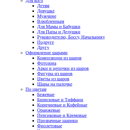
Для кого
Детям
Девушке
Мужчине
Влюбленным
Для Мамы и Бабушки
Для Папы и Дедушки
Руководителю, Боссу, Начальнику
Подруге
Другу
Оформление шарами
Композиции из шаров
Фотозона
Арки и цепочки из шаров
Фигуры из шаров
Цветы из шаров
Шары на палочке
По цветам
Бежевые
Бирюзовые и Тиффани
Коричневые и Кофейные
Оранжевые
Персиковые и Кремовые
Прозрачные шарики
Фиолетовые