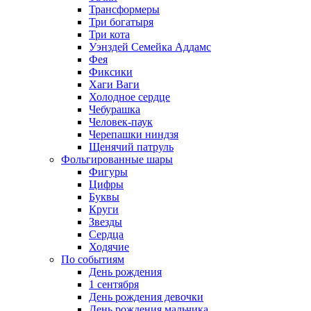
Трансформеры
Три богатыря
Три кота
Уэнздей Семейка Аддамс
Фея
Фиксики
Хаги Ваги
Холодное сердце
Чебурашка
Человек-паук
Черепашки ниндзя
Щенячий патруль
Фольгированные шары
Фигуры
Цифры
Буквы
Круги
Звезды
Сердца
Ходячие
По событиям
День рождения
1 сентября
День рождения девочки
День рождения мальчика