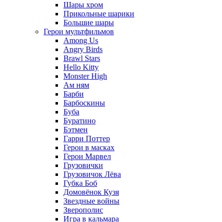
Шары хром
Прикольные шарики
Большие шары
Герои мультфильмов
Among Us
Angry Birds
Brawl Stars
Hello Kitty
Monster High
Ам ням
Барби
Барбоскины
Буба
Буратино
Бэтмен
Гарри Поттер
Герои в масках
Герои Марвел
Грузовички
Грузовичок Лёва
Губка Боб
Домовёнок Кузя
Звездные войны
Зверополис
Игра в кальмара