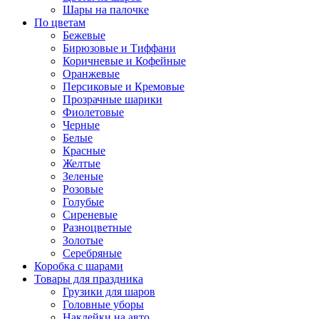
Шары на палочке
По цветам
Бежевые
Бирюзовые и Тиффани
Коричневые и Кофейные
Оранжевые
Персиковые и Кремовые
Прозрачные шарики
Фиолетовые
Черные
Белые
Красные
Желтые
Зеленые
Розовые
Голубые
Сиреневые
Разноцветные
Золотые
Серебряные
Коробка с шарами
Товары для праздника
Грузики для шаров
Головные уборы
Наклейки на авто