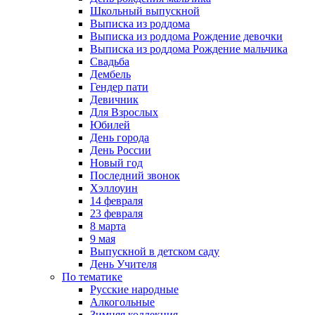
Школьный выпускной
Выписка из роддома
Выписка из роддома Рождение девочки
Выписка из роддома Рождение мальчика
Свадьба
Дембель
Гендер пати
Девичник
Для Взрослых
Юбилей
День города
День России
Новый год
Последний звонок
Хэллоуин
14 февраля
23 февраля
8 марта
9 мая
Выпускной в детском саду
День Учителя
По тематике
Русские народные
Алкогольные
Зимняя коллекция