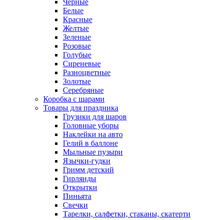
Черные
Белые
Красные
Желтые
Зеленые
Розовые
Голубые
Сиреневые
Разноцветные
Золотые
Серебряные
Коробка с шарами
Товары для праздника
Грузики для шаров
Головные уборы
Наклейки на авто
Гелий в баллоне
Мыльные пузыри
Язычки-гудки
Гримм детский
Гирлянды
Открытки
Пиньята
Свечки
Тарелки, салфетки, стаканы, скатерти