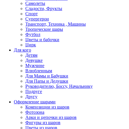
Самолеты
Сладости, Фрукты
Спорт
Супергерои
Транспорт, Техника , Машины
Тропические шары
Футбол
Цветы и бабочки
Цирк
Для кого
Детям
Девушке
Мужчине
Влюбленным
Для Мамы и Бабушки
Для Папы и Дедушки
Руководителю, Боссу, Начальнику
Подруге
Другу
Оформление шарами
Композиции из шаров
Фотозона
Арки и цепочки из шаров
Фигуры из шаров
Цветы из шаров