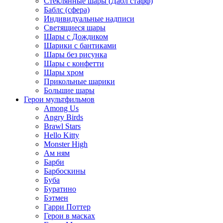
Стеклянные шары (Дабл стафф)
Баблс (сфера)
Индивидуальные надписи
Светящиеся шары
Шары с Дождиком
Шарики с бантиками
Шары без рисунка
Шары с конфетти
Шары хром
Прикольные шарики
Большие шары
Герои мультфильмов
Among Us
Angry Birds
Brawl Stars
Hello Kitty
Monster High
Ам ням
Барби
Барбоскины
Буба
Буратино
Бэтмен
Гарри Поттер
Герои в масках