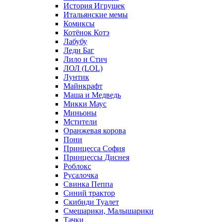
История Игрушек
Итальянские мемы
Комиксы
Котёнок Котэ
Лабубу
Леди Баг
Лило и Стич
ЛОЛ (LOL)
Лунтик
Майнкрафт
Маша и Медведь
Микки Маус
Миньоны
Мстители
Оранжевая корова
Пони
Принцесса София
Принцессы Диснея
Роблокс
Русалочка
Свинка Пеппа
Синий трактор
Скибиди Туалет
Смешарики, Малышарики
Тачки