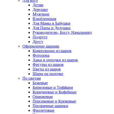
Для кого
Детям
Девушке
Мужчине
Влюбленным
Для Мамы и Бабушки
Для Папы и Дедушки
Руководителю, Боссу, Начальнику
Подруге
Другу
Оформление шарами
Композиции из шаров
Фотозона
Арки и цепочки из шаров
Фигуры из шаров
Цветы из шаров
Шары на палочке
По цветам
Бежевые
Бирюзовые и Тиффани
Коричневые и Кофейные
Оранжевые
Персиковые и Кремовые
Прозрачные шарики
Фиолетовые