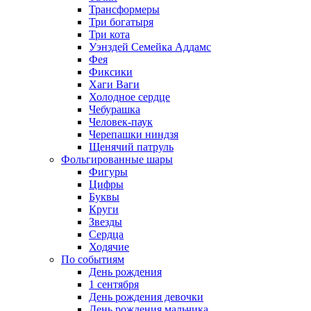
Трансформеры
Три богатыря
Три кота
Уэнздей Семейка Аддамс
Фея
Фиксики
Хаги Ваги
Холодное сердце
Чебурашка
Человек-паук
Черепашки ниндзя
Щенячий патруль
Фольгированные шары
Фигуры
Цифры
Буквы
Круги
Звезды
Сердца
Ходячие
По событиям
День рождения
1 сентября
День рождения девочки
День рождения мальчика