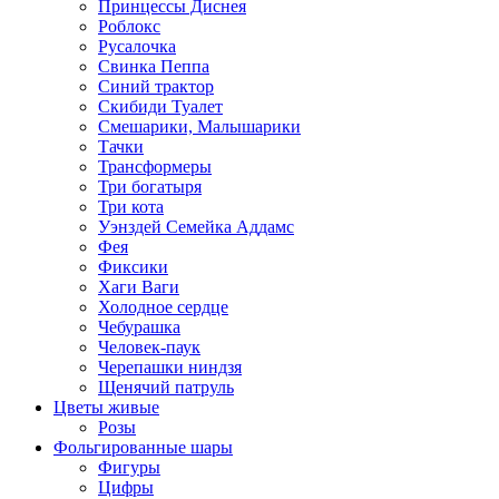
Принцессы Диснея
Роблокс
Русалочка
Свинка Пеппа
Синий трактор
Скибиди Туалет
Смешарики, Малышарики
Тачки
Трансформеры
Три богатыря
Три кота
Уэнздей Семейка Аддамс
Фея
Фиксики
Хаги Ваги
Холодное сердце
Чебурашка
Человек-паук
Черепашки ниндзя
Щенячий патруль
Цветы живые
Розы
Фольгированные шары
Фигуры
Цифры