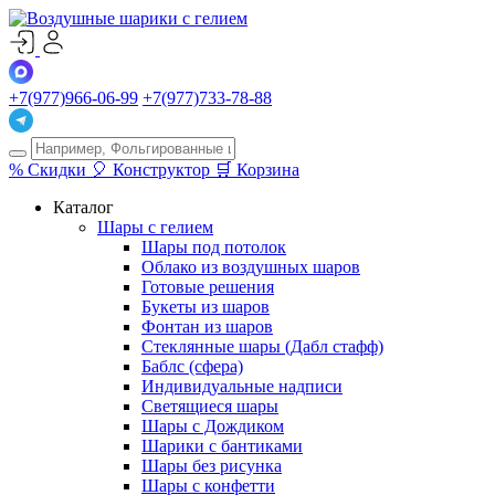
+7(977)966-06-99
+7(977)733-78-88
%
Скидки
🎈
Конструктор
🛒
Корзина
Каталог
Шары с гелием
Шары под потолок
Облако из воздушных шаров
Готовые решения
Букеты из шаров
Фонтан из шаров
Стеклянные шары (Дабл стафф)
Баблс (сфера)
Индивидуальные надписи
Светящиеся шары
Шары с Дождиком
Шарики с бантиками
Шары без рисунка
Шары с конфетти