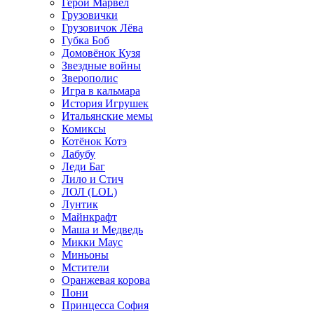
Герои Марвел
Грузовички
Грузовичок Лёва
Губка Боб
Домовёнок Кузя
Звездные войны
Зверополис
Игра в кальмара
История Игрушек
Итальянские мемы
Комиксы
Котёнок Котэ
Лабубу
Леди Баг
Лило и Стич
ЛОЛ (LOL)
Лунтик
Майнкрафт
Маша и Медведь
Микки Маус
Миньоны
Мстители
Оранжевая корова
Пони
Принцесса София