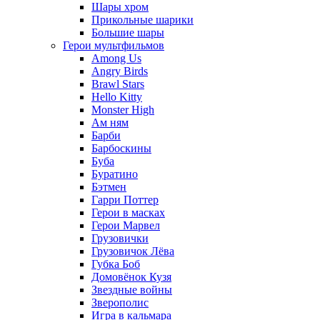
Шары хром
Прикольные шарики
Большие шары
Герои мультфильмов
Among Us
Angry Birds
Brawl Stars
Hello Kitty
Monster High
Ам ням
Барби
Барбоскины
Буба
Буратино
Бэтмен
Гарри Поттер
Герои в масках
Герои Марвел
Грузовички
Грузовичок Лёва
Губка Боб
Домовёнок Кузя
Звездные войны
Зверополис
Игра в кальмара