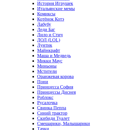
История Игрушек
Итальянские мемы
Комиксы
Котёнок Котэ
Лабубу
Леди Баг
Лило и Стич
ЛОЛ (LOL)
Лунтик
Майнкрафт
Маша и Медведь
Микки Маус
Миньоны
Мстители
Оранжевая корова
Пони
Принцесса София
Принцессы Диснея
Роблокс
Русалочка
Свинка Пеппа
Синий трактор
Скибиди Туалет
Смешарики, Малышарики
Тачки