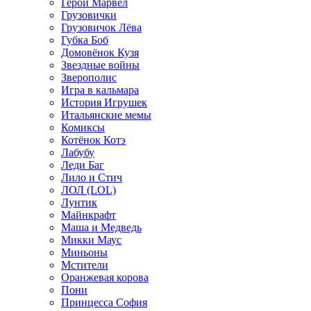
Герои Марвел
Грузовички
Грузовичок Лёва
Губка Боб
Домовёнок Кузя
Звездные войны
Зверополис
Игра в кальмара
История Игрушек
Итальянские мемы
Комиксы
Котёнок Котэ
Лабубу
Леди Баг
Лило и Стич
ЛОЛ (LOL)
Лунтик
Майнкрафт
Маша и Медведь
Микки Маус
Миньоны
Мстители
Оранжевая корова
Пони
Принцесса София