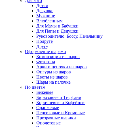
Для кого
Детям
Девушке
Мужчине
Влюбленным
Для Мамы и Бабушки
Для Папы и Дедушки
Руководителю, Боссу, Начальнику
Подруге
Другу
Оформление шарами
Композиции из шаров
Фотозона
Арки и цепочки из шаров
Фигуры из шаров
Цветы из шаров
Шары на палочке
По цветам
Бежевые
Бирюзовые и Тиффани
Коричневые и Кофейные
Оранжевые
Персиковые и Кремовые
Прозрачные шарики
Фиолетовые