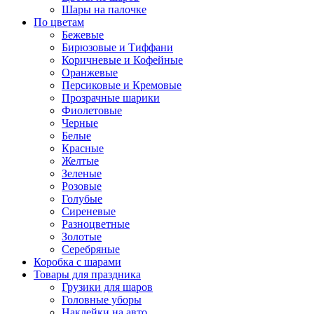
Шары на палочке
По цветам
Бежевые
Бирюзовые и Тиффани
Коричневые и Кофейные
Оранжевые
Персиковые и Кремовые
Прозрачные шарики
Фиолетовые
Черные
Белые
Красные
Желтые
Зеленые
Розовые
Голубые
Сиреневые
Разноцветные
Золотые
Серебряные
Коробка с шарами
Товары для праздника
Грузики для шаров
Головные уборы
Наклейки на авто