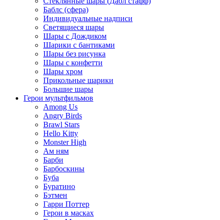
Стеклянные шары (Дабл стафф)
Баблс (сфера)
Индивидуальные надписи
Светящиеся шары
Шары с Дождиком
Шарики с бантиками
Шары без рисунка
Шары с конфетти
Шары хром
Прикольные шарики
Большие шары
Герои мультфильмов
Among Us
Angry Birds
Brawl Stars
Hello Kitty
Monster High
Ам ням
Барби
Барбоскины
Буба
Буратино
Бэтмен
Гарри Поттер
Герои в масках