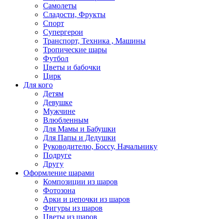
Самолеты
Сладости, Фрукты
Спорт
Супергерои
Транспорт, Техника , Машины
Тропические шары
Футбол
Цветы и бабочки
Цирк
Для кого
Детям
Девушке
Мужчине
Влюбленным
Для Мамы и Бабушки
Для Папы и Дедушки
Руководителю, Боссу, Начальнику
Подруге
Другу
Оформление шарами
Композиции из шаров
Фотозона
Арки и цепочки из шаров
Фигуры из шаров
Цветы из шаров