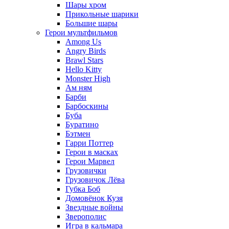
Шары хром
Прикольные шарики
Большие шары
Герои мультфильмов
Among Us
Angry Birds
Brawl Stars
Hello Kitty
Monster High
Ам ням
Барби
Барбоскины
Буба
Буратино
Бэтмен
Гарри Поттер
Герои в масках
Герои Марвел
Грузовички
Грузовичок Лёва
Губка Боб
Домовёнок Кузя
Звездные войны
Зверополис
Игра в кальмара