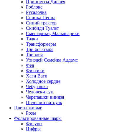
Принцессы Диснея
Роблокс
Русалочка
Свинка Пеппа
Синий трактор
Скибиди Туалет
Смешарики, Малышарики
Тачки
Трансформеры
Три богатыря
Три кота
Уэнздей Семейка Аддамс
Фея
Фиксики
Хаги Ваги
Холодное сердце
Чебурашка
Человек-паук
Черепашки ниндзя
Щенячий патруль
Цветы живые
Розы
Фольгированные шары
Фигуры
Цифры