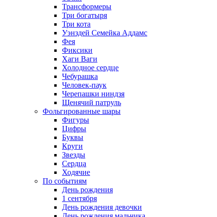
Трансформеры
Три богатыря
Три кота
Уэнздей Семейка Аддамс
Фея
Фиксики
Хаги Ваги
Холодное сердце
Чебурашка
Человек-паук
Черепашки ниндзя
Щенячий патруль
Фольгированные шары
Фигуры
Цифры
Буквы
Круги
Звезды
Сердца
Ходячие
По событиям
День рождения
1 сентября
День рождения девочки
День рождения мальчика