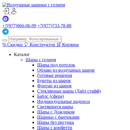
+7(977)966-06-99
+7(977)733-78-88
%
Скидки
🎈
Конструктор
🛒
Корзина
Каталог
Шары с гелием
Шары под потолок
Облако из воздушных шаров
Готовые решения
Букеты из шаров
Фонтан из шаров
Стеклянные шары (Дабл стафф)
Баблс (сфера)
Индивидуальные надписи
Светящиеся шары
Шары с Дождиком
Шарики с бантиками
Шары без рисунка
Шары с конфетти