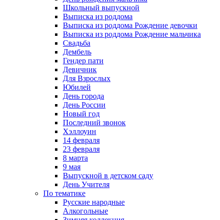
Школьный выпускной
Выписка из роддома
Выписка из роддома Рождение девочки
Выписка из роддома Рождение мальчика
Свадьба
Дембель
Гендер пати
Девичник
Для Взрослых
Юбилей
День города
День России
Новый год
Последний звонок
Хэллоуин
14 февраля
23 февраля
8 марта
9 мая
Выпускной в детском саду
День Учителя
По тематике
Русские народные
Алкогольные
Зимняя коллекция