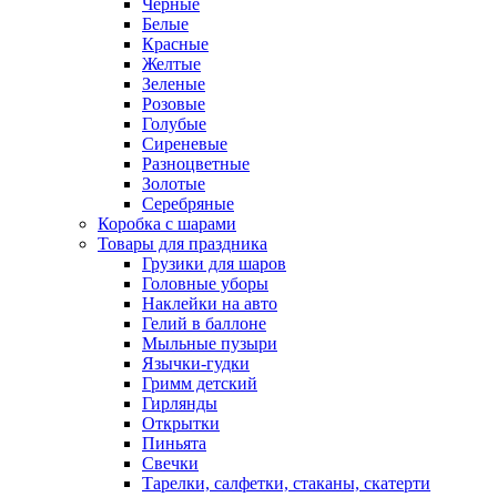
Черные
Белые
Красные
Желтые
Зеленые
Розовые
Голубые
Сиреневые
Разноцветные
Золотые
Серебряные
Коробка с шарами
Товары для праздника
Грузики для шаров
Головные уборы
Наклейки на авто
Гелий в баллоне
Мыльные пузыри
Язычки-гудки
Гримм детский
Гирлянды
Открытки
Пиньята
Свечки
Тарелки, салфетки, стаканы, скатерти