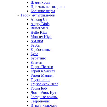
Шары хром
Прикольные шарики
Большие шары
Герои мультфильмов
Among Us
Angry Birds
Brawl Stars
Hello Kitty
Monster High
Ам ням
Барби
Барбоскины
Буба
Буратино
Бэтмен
Гарри Поттер
Герои в масках
Герои Марвел
Грузовички
Грузовичок Лёва
Губка Боб
Домовёнок Кузя
Звездные войны
Зверополис
Игра в кальмара