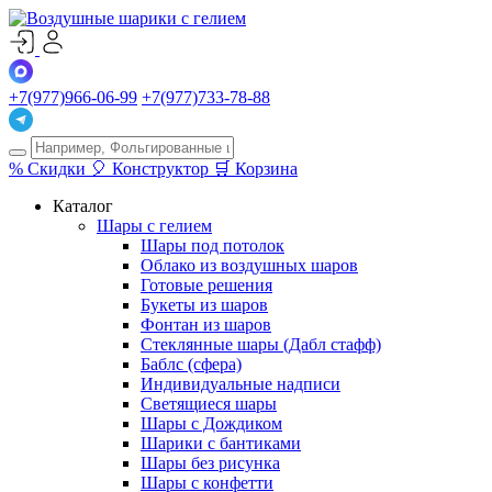
+7(977)966-06-99
+7(977)733-78-88
%
Скидки
🎈
Конструктор
🛒
Корзина
Каталог
Шары с гелием
Шары под потолок
Облако из воздушных шаров
Готовые решения
Букеты из шаров
Фонтан из шаров
Стеклянные шары (Дабл стафф)
Баблс (сфера)
Индивидуальные надписи
Светящиеся шары
Шары с Дождиком
Шарики с бантиками
Шары без рисунка
Шары с конфетти