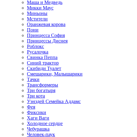
Маша и Медведь
Микки Маус
Миньоны
Мстители
Оранжевая корова
Пони
Принцесса София
Принцессы Диснея
Роблокс
Русалочка
Свинка Пеппа
Синий трактор
Скибиди Туалет
Смешарики, Малышарики
Тачки
Трансформеры
Три богатыря
Три кота
Уэнздей Семейка Аддамс
Фея
Фиксики
Хаги Ваги
Холодное сердце
Чебурашка
Человек-паук