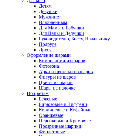
Для кого
Детям
Девушке
Мужчине
Влюбленным
Для Мамы и Бабушки
Для Папы и Дедушки
Руководителю, Боссу, Начальнику
Подруге
Другу
Оформление шарами
Композиции из шаров
Фотозона
Арки и цепочки из шаров
Фигуры из шаров
Цветы из шаров
Шары на палочке
По цветам
Бежевые
Бирюзовые и Тиффани
Коричневые и Кофейные
Оранжевые
Персиковые и Кремовые
Прозрачные шарики
Фиолетовые