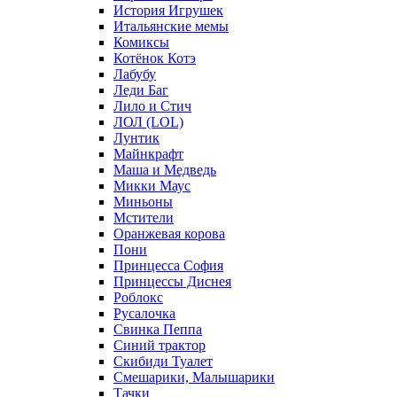
История Игрушек
Итальянские мемы
Комиксы
Котёнок Котэ
Лабубу
Леди Баг
Лило и Стич
ЛОЛ (LOL)
Лунтик
Майнкрафт
Маша и Медведь
Микки Маус
Миньоны
Мстители
Оранжевая корова
Пони
Принцесса София
Принцессы Диснея
Роблокс
Русалочка
Свинка Пеппа
Синий трактор
Скибиди Туалет
Смешарики, Малышарики
Тачки