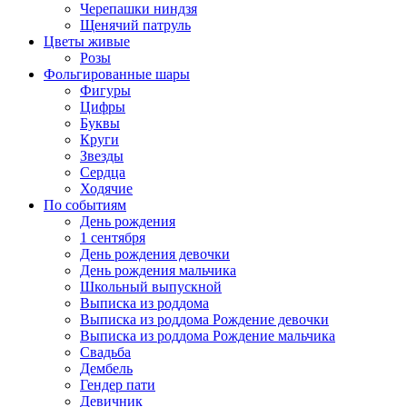
Черепашки ниндзя
Щенячий патруль
Цветы живые
Розы
Фольгированные шары
Фигуры
Цифры
Буквы
Круги
Звезды
Сердца
Ходячие
По событиям
День рождения
1 сентября
День рождения девочки
День рождения мальчика
Школьный выпускной
Выписка из роддома
Выписка из роддома Рождение девочки
Выписка из роддома Рождение мальчика
Свадьба
Дембель
Гендер пати
Девичник