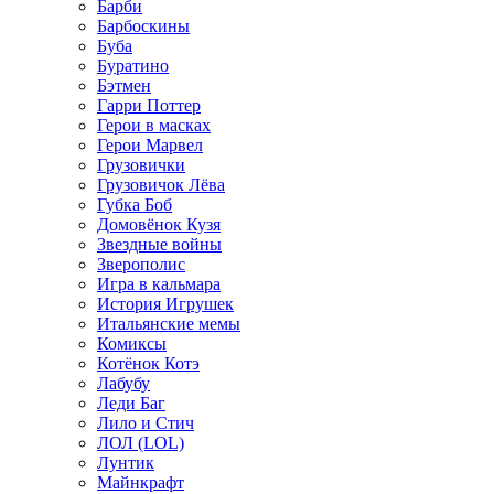
Барби
Барбоскины
Буба
Буратино
Бэтмен
Гарри Поттер
Герои в масках
Герои Марвел
Грузовички
Грузовичок Лёва
Губка Боб
Домовёнок Кузя
Звездные войны
Зверополис
Игра в кальмара
История Игрушек
Итальянские мемы
Комиксы
Котёнок Котэ
Лабубу
Леди Баг
Лило и Стич
ЛОЛ (LOL)
Лунтик
Майнкрафт