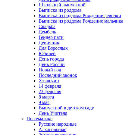
Школьный выпускной
Выписка из роддома
Выписка из роддома Рождение девочки
Выписка из роддома Рождение мальчика
Свадьба
Дембель
Гендер пати
Девичник
Для Взрослых
Юбилей
День города
День России
Новый год
Последний звонок
Хэллоуин
14 февраля
23 февраля
8 марта
9 мая
Выпускной в детском саду
День Учителя
По тематике
Русские народные
Алкогольные
Зимняя коллекция