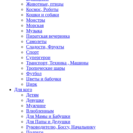
Животные, птицы
Космос, Роботы
Кошки и собаки
Монстры
Морская
Музыка
Пиратская вечеринка
Самолеты
Сладости, Фрукты
Спорт
Супергерои
Транспорт, Техника , Машины
Тропические шары
Футбол
Цветы и бабочки
Цирк
Для кого
Детям
Девушке
Мужчине
Влюбленным
Для Мамы и Бабушки
Для Папы и Дедушки
Руководителю, Боссу, Начальнику
Подруге