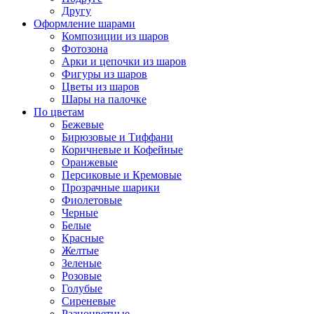
Другу
Оформление шарами
Композиции из шаров
Фотозона
Арки и цепочки из шаров
Фигуры из шаров
Цветы из шаров
Шары на палочке
По цветам
Бежевые
Бирюзовые и Тиффани
Коричневые и Кофейные
Оранжевые
Персиковые и Кремовые
Прозрачные шарики
Фиолетовые
Черные
Белые
Красные
Желтые
Зеленые
Розовые
Голубые
Сиреневые
Разноцветные