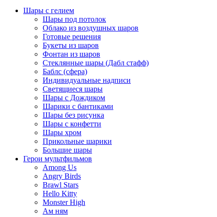
Шары с гелием
Шары под потолок
Облако из воздушных шаров
Готовые решения
Букеты из шаров
Фонтан из шаров
Стеклянные шары (Дабл стафф)
Баблс (сфера)
Индивидуальные надписи
Светящиеся шары
Шары с Дождиком
Шарики с бантиками
Шары без рисунка
Шары с конфетти
Шары хром
Прикольные шарики
Большие шары
Герои мультфильмов
Among Us
Angry Birds
Brawl Stars
Hello Kitty
Monster High
Ам ням