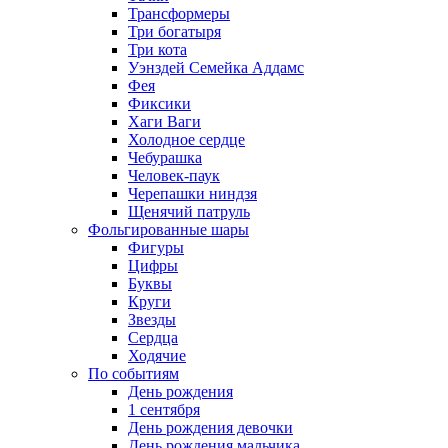
Трансформеры
Три богатыря
Три кота
Уэнздей Семейка Аддамс
Фея
Фиксики
Хаги Ваги
Холодное сердце
Чебурашка
Человек-паук
Черепашки ниндзя
Щенячий патруль
Фольгированные шары
Фигуры
Цифры
Буквы
Круги
Звезды
Сердца
Ходячие
По событиям
День рождения
1 сентября
День рождения девочки
День рождения мальчика