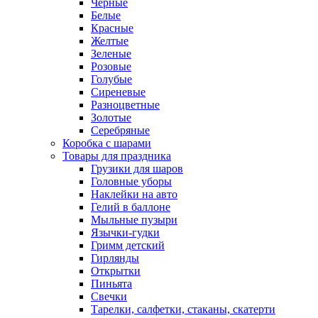
Черные
Белые
Красные
Желтые
Зеленые
Розовые
Голубые
Сиреневые
Разноцветные
Золотые
Серебряные
Коробка с шарами
Товары для праздника
Грузики для шаров
Головные уборы
Наклейки на авто
Гелий в баллоне
Мыльные пузыри
Язычки-гудки
Гримм детский
Гирлянды
Открытки
Пиньята
Свечки
Тарелки, салфетки, стаканы, скатерти