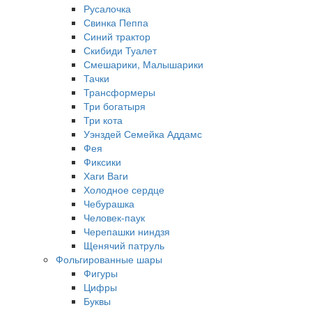
Русалочка
Свинка Пеппа
Синий трактор
Скибиди Туалет
Смешарики, Малышарики
Тачки
Трансформеры
Три богатыря
Три кота
Уэнздей Семейка Аддамс
Фея
Фиксики
Хаги Ваги
Холодное сердце
Чебурашка
Человек-паук
Черепашки ниндзя
Щенячий патруль
Фольгированные шары
Фигуры
Цифры
Буквы