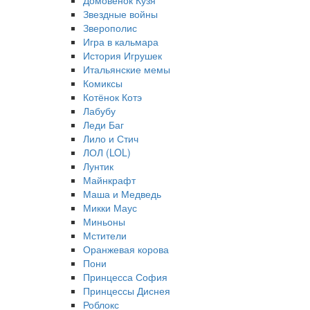
Домовёнок Кузя
Звездные войны
Зверополис
Игра в кальмара
История Игрушек
Итальянские мемы
Комиксы
Котёнок Котэ
Лабубу
Леди Баг
Лило и Стич
ЛОЛ (LOL)
Лунтик
Майнкрафт
Маша и Медведь
Микки Маус
Миньоны
Мстители
Оранжевая корова
Пони
Принцесса София
Принцессы Диснея
Роблокс