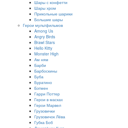
Шары с конфетти
Шары хром
Прикольные шарики
Большие шары
Герои мультфильмов
Among Us
Angry Birds
Brawl Stars
Hello Kitty
Monster High
Ам ням
Барби
Барбоскины
Буба
Буратино
Бэтмен
Гарри Поттер
Герои в масках
Герои Марвел
Грузовички
Грузовичок Лёва
Губка Боб