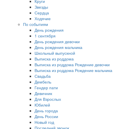
Круги
Звезды
Сердца
Ходячие
По событиям
День рождения
1 сентября
День рождения девочки
День рождения мальчика
Школьный выпускной
Выписка из роддома
Выписка из роддома Рождение девочки
Выписка из роддома Рождение мальчика
Свадьба
Дембель
Гендер пати
Девичник
Для Взрослых
Юбилей
День города
День России
Новый год
Последний звонок