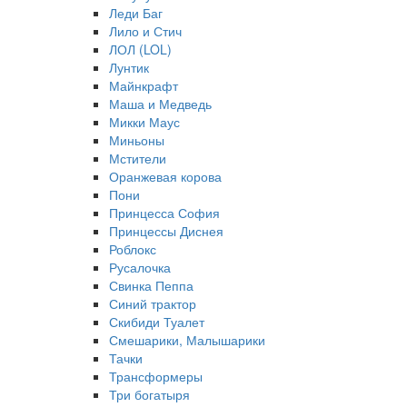
Леди Баг
Лило и Стич
ЛОЛ (LOL)
Лунтик
Майнкрафт
Маша и Медведь
Микки Маус
Миньоны
Мстители
Оранжевая корова
Пони
Принцесса София
Принцессы Диснея
Роблокс
Русалочка
Свинка Пеппа
Синий трактор
Скибиди Туалет
Смешарики, Малышарики
Тачки
Трансформеры
Три богатыря