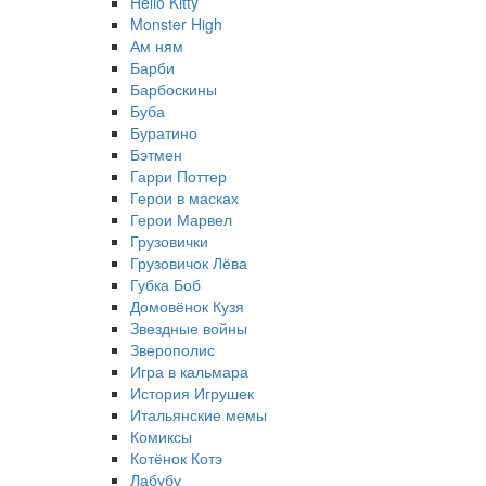
Hello Kitty
Monster High
Ам ням
Барби
Барбоскины
Буба
Буратино
Бэтмен
Гарри Поттер
Герои в масках
Герои Марвел
Грузовички
Грузовичок Лёва
Губка Боб
Домовёнок Кузя
Звездные войны
Зверополис
Игра в кальмара
История Игрушек
Итальянские мемы
Комиксы
Котёнок Котэ
Лабубу