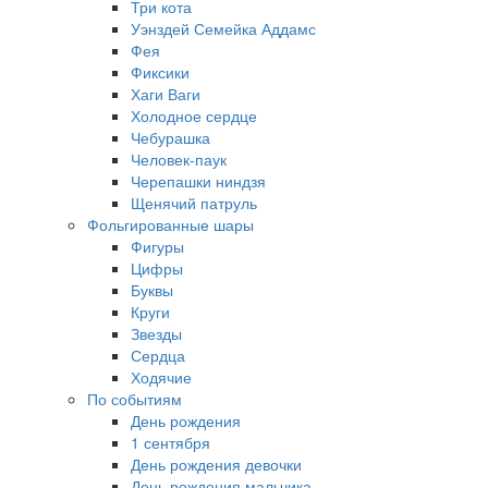
Три кота
Уэнздей Семейка Аддамс
Фея
Фиксики
Хаги Ваги
Холодное сердце
Чебурашка
Человек-паук
Черепашки ниндзя
Щенячий патруль
Фольгированные шары
Фигуры
Цифры
Буквы
Круги
Звезды
Сердца
Ходячие
По событиям
День рождения
1 сентября
День рождения девочки
День рождения мальчика