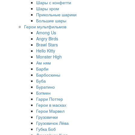
Шары с конфетти
Шары хром
Прикольные шарики
Большие шары
Герои мультфильмов
Among Us
Angry Birds
Brawl Stars
Hello Kitty
Monster High
Ам ням
Барби
Барбоскины
Буба
Буратино
Бэтмен
Гарри Поттер
Герои в масках
Герои Марвел
Грузовички
Грузовичок Лёва
Губка Боб