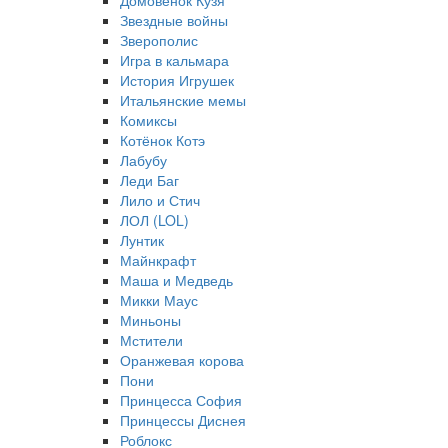
Домовёнок Кузя
Звездные войны
Зверополис
Игра в кальмара
История Игрушек
Итальянские мемы
Комиксы
Котёнок Котэ
Лабубу
Леди Баг
Лило и Стич
ЛОЛ (LOL)
Лунтик
Майнкрафт
Маша и Медведь
Микки Маус
Миньоны
Мстители
Оранжевая корова
Пони
Принцесса София
Принцессы Диснея
Роблокс