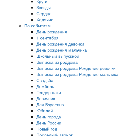
Круги
Звезды
Сердца
Ходячие
По событиям
День рождения
1 сентября
День рождения девочки
День рождения мальчика
Школьный выпускной
Выписка из роддома
Выписка из роддома Рождение девочки
Выписка из роддома Рождение мальчика
Свадьба
Дембель
Гендер пати
Девичник
Для Взрослых
Юбилей
День города
День России
Новый год
Последний звонок