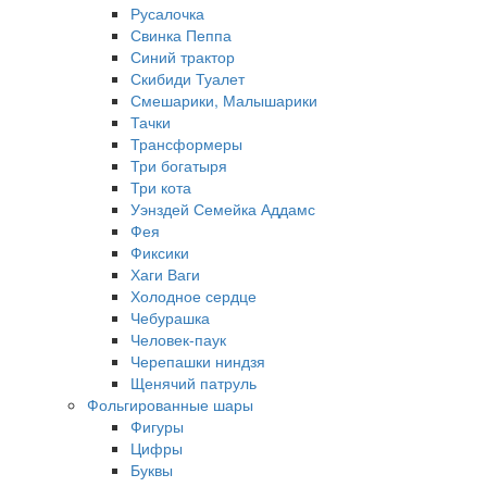
Русалочка
Свинка Пеппа
Синий трактор
Скибиди Туалет
Смешарики, Малышарики
Тачки
Трансформеры
Три богатыря
Три кота
Уэнздей Семейка Аддамс
Фея
Фиксики
Хаги Ваги
Холодное сердце
Чебурашка
Человек-паук
Черепашки ниндзя
Щенячий патруль
Фольгированные шары
Фигуры
Цифры
Буквы