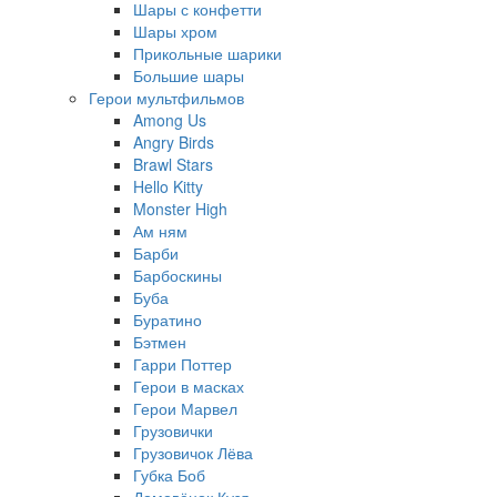
Шары с конфетти
Шары хром
Прикольные шарики
Большие шары
Герои мультфильмов
Among Us
Angry Birds
Brawl Stars
Hello Kitty
Monster High
Ам ням
Барби
Барбоскины
Буба
Буратино
Бэтмен
Гарри Поттер
Герои в масках
Герои Марвел
Грузовички
Грузовичок Лёва
Губка Боб