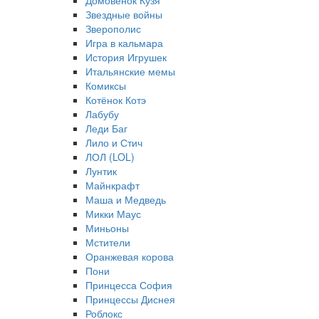
Домовёнок Кузя
Звездные войны
Зверополис
Игра в кальмара
История Игрушек
Итальянские мемы
Комиксы
Котёнок Котэ
Лабубу
Леди Баг
Лило и Стич
ЛОЛ (LOL)
Лунтик
Майнкрафт
Маша и Медведь
Микки Маус
Миньоны
Мстители
Оранжевая корова
Пони
Принцесса София
Принцессы Диснея
Роблокс