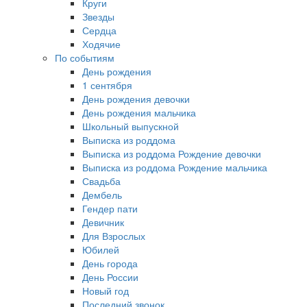
Круги
Звезды
Сердца
Ходячие
По событиям
День рождения
1 сентября
День рождения девочки
День рождения мальчика
Школьный выпускной
Выписка из роддома
Выписка из роддома Рождение девочки
Выписка из роддома Рождение мальчика
Свадьба
Дембель
Гендер пати
Девичник
Для Взрослых
Юбилей
День города
День России
Новый год
Последний звонок