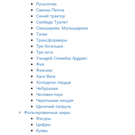
Русалочка
Свинка Пеппа
Синий трактор
Скибиди Туалет
Смешарики, Малышарики
Тачки
Трансформеры
Три богатыря
Три кота
Уэнздей Семейка Аддамс
Фея
Фиксики
Хаги Ваги
Холодное сердце
Чебурашка
Человек-паук
Черепашки ниндзя
Щенячий патруль
Фольгированные шары
Фигуры
Цифры
Буквы