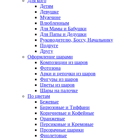
Для кого
Детям
Девушке
Мужчине
Влюбленным
Для Мамы и Бабушки
Для Папы и Дедушки
Руководителю, Боссу, Начальнику
Подруге
Другу
Оформление шарами
Композиции из шаров
Фотозона
Арки и цепочки из шаров
Фигуры из шаров
Цветы из шаров
Шары на палочке
По цветам
Бежевые
Бирюзовые и Тиффани
Коричневые и Кофейные
Оранжевые
Персиковые и Кремовые
Прозрачные шарики
Фиолетовые