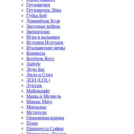
Грузовички
Грузовичок Лёва
Губка Боб
Домовёнок Кузя
Звездные войны
Зверополис
Игра в кальмара
История Игрушек
Итальянские мемы
Комиксы
Котёнок Котэ
Лабубу
Леди Баг
Лило и Стич
ЛОЛ (LOL)
Лунтик
Майнкрафт
Маша и Медведь
Микки Маус
Миньоны
Мстители
Оранжевая корова
Пони
Принцесса София
Принцессы Диснея