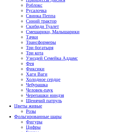
Роблокс
Русалочка
Свинка Пеппа
Синий трактор
Скибиди Туалет
Смешарики, Малышарики
Тачки
Трансформеры
Три богатыря
Три кота
Уэнздей Семейка Аддамс
Фея
Фиксики
Хаги Ваги
Холодное сердце
Чебурашка
Человек-паук
Черепашки ниндзя
Щенячий патруль
Цветы живые
Розы
Фольгированные шары
Фигуры
Цифры