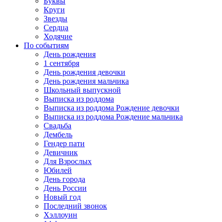
Буквы
Круги
Звезды
Сердца
Ходячие
По событиям
День рождения
1 сентября
День рождения девочки
День рождения мальчика
Школьный выпускной
Выписка из роддома
Выписка из роддома Рождение девочки
Выписка из роддома Рождение мальчика
Свадьба
Дембель
Гендер пати
Девичник
Для Взрослых
Юбилей
День города
День России
Новый год
Последний звонок
Хэллоуин