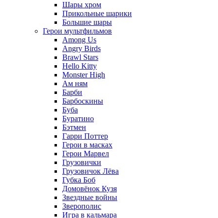
Шары хром
Прикольные шарики
Большие шары
Герои мультфильмов
Among Us
Angry Birds
Brawl Stars
Hello Kitty
Monster High
Ам ням
Барби
Барбоскины
Буба
Буратино
Бэтмен
Гарри Поттер
Герои в масках
Герои Марвел
Грузовички
Грузовичок Лёва
Губка Боб
Домовёнок Кузя
Звездные войны
Зверополис
Игра в кальмара