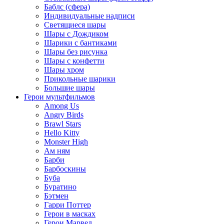
Баблс (сфера)
Индивидуальные надписи
Светящиеся шары
Шары с Дождиком
Шарики с бантиками
Шары без рисунка
Шары с конфетти
Шары хром
Прикольные шарики
Большие шары
Герои мультфильмов
Among Us
Angry Birds
Brawl Stars
Hello Kitty
Monster High
Ам ням
Барби
Барбоскины
Буба
Буратино
Бэтмен
Гарри Поттер
Герои в масках
Герои Марвел