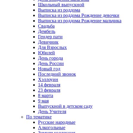
Школьный выпускной
Выписка из роддома
Выписка из роддома Рождение девочки
Выписка из роддома Рождение мальчика
Свадьба
Дембель
Гендер пати
Девичник
Для Взрослых
Юбилей
День города
День России
Новый год
Последний звонок
Хэллоуин
14 февраля
23 февраля
8 марта
9 мая
Выпускной в детском саду
День Учителя
По тематике
Русские народные
Алкогольные
Зимняя коллекция