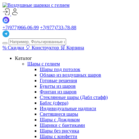
+7(977)966-06-99
+7(977)733-78-88
%
Скидки
🎈
Конструктор
🛒
Корзина
Каталог
Шары с гелием
Шары под потолок
Облако из воздушных шаров
Готовые решения
Букеты из шаров
Фонтан из шаров
Стеклянные шары (Дабл стафф)
Баблс (сфера)
Индивидуальные надписи
Светящиеся шары
Шары с Дождиком
Шарики с бантиками
Шары без рисунка
Шары с конфетти