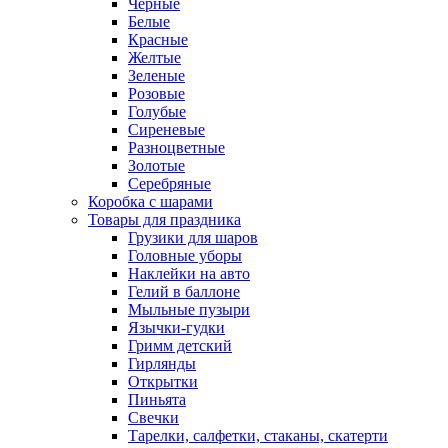
Черные
Белые
Красные
Желтые
Зеленые
Розовые
Голубые
Сиреневые
Разноцветные
Золотые
Серебряные
Коробка с шарами
Товары для праздника
Грузики для шаров
Головные уборы
Наклейки на авто
Гелий в баллоне
Мыльные пузыри
Язычки-гудки
Гримм детский
Гирлянды
Открытки
Пиньята
Свечки
Тарелки, салфетки, стаканы, скатерти