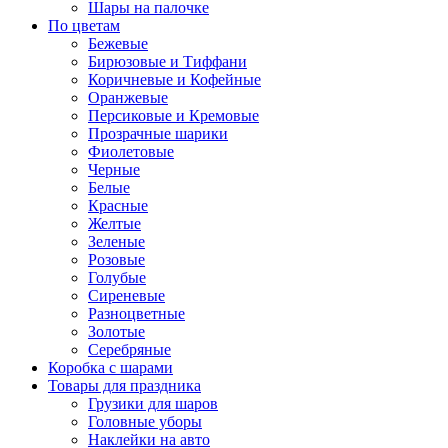
Шары на палочке
По цветам
Бежевые
Бирюзовые и Тиффани
Коричневые и Кофейные
Оранжевые
Персиковые и Кремовые
Прозрачные шарики
Фиолетовые
Черные
Белые
Красные
Желтые
Зеленые
Розовые
Голубые
Сиреневые
Разноцветные
Золотые
Серебряные
Коробка с шарами
Товары для праздника
Грузики для шаров
Головные уборы
Наклейки на авто