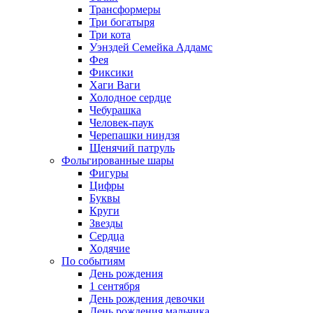
Трансформеры
Три богатыря
Три кота
Уэнздей Семейка Аддамс
Фея
Фиксики
Хаги Ваги
Холодное сердце
Чебурашка
Человек-паук
Черепашки ниндзя
Щенячий патруль
Фольгированные шары
Фигуры
Цифры
Буквы
Круги
Звезды
Сердца
Ходячие
По событиям
День рождения
1 сентября
День рождения девочки
День рождения мальчика