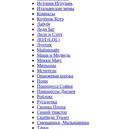
История Игрушек
Итальянские мемы
Комиксы
Котёнок Котэ
Лабубу
Леди Баг
Лило и Стич
ЛОЛ (LOL)
Лунтик
Майнкрафт
Маша и Медведь
Микки Маус
Миньоны
Мстители
Оранжевая корова
Пони
Принцесса София
Принцессы Диснея
Роблокс
Русалочка
Свинка Пеппа
Синий трактор
Скибиди Туалет
Смешарики, Малышарики
Тачки