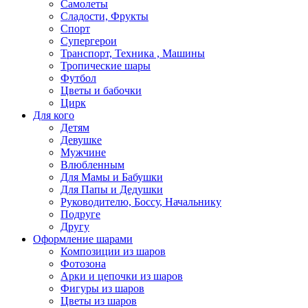
Самолеты
Сладости, Фрукты
Спорт
Супергерои
Транспорт, Техника , Машины
Тропические шары
Футбол
Цветы и бабочки
Цирк
Для кого
Детям
Девушке
Мужчине
Влюбленным
Для Мамы и Бабушки
Для Папы и Дедушки
Руководителю, Боссу, Начальнику
Подруге
Другу
Оформление шарами
Композиции из шаров
Фотозона
Арки и цепочки из шаров
Фигуры из шаров
Цветы из шаров