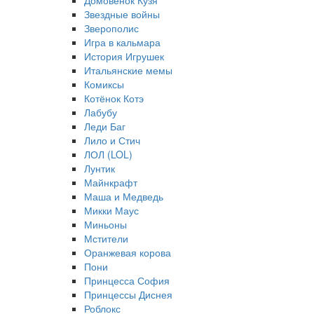
Домовёнок Кузя
Звездные войны
Зверополис
Игра в кальмара
История Игрушек
Итальянские мемы
Комиксы
Котёнок Котэ
Лабубу
Леди Баг
Лило и Стич
ЛОЛ (LOL)
Лунтик
Майнкрафт
Маша и Медведь
Микки Маус
Миньоны
Мстители
Оранжевая корова
Пони
Принцесса София
Принцессы Диснея
Роблокс