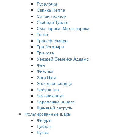
Русалочка
Свинка Пеппа
Синий трактор
Скибиди Туалет
Смешарики, Малышарики
Тачки
Трансформеры
Три богатыря
Три кота
Уэнздей Семейка Аддамс
Фея
Фиксики
Хаги Ваги
Холодное сердце
Чебурашка
Человек-паук
Черепашки ниндзя
Щенячий патруль
Фольгированные шары
Фигуры
Цифры
Буквы