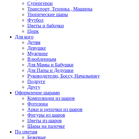
Супергерои
Транспорт, Техника , Машины
Тропические шары
Футбол
Цветы и бабочки
Цирк
Для кого
Детям
Девушке
Мужчине
Влюбленным
Для Мамы и Бабушки
Для Папы и Дедушки
Руководителю, Боссу, Начальнику
Подруге
Другу
Оформление шарами
Композиции из шаров
Фотозона
Арки и цепочки из шаров
Фигуры из шаров
Цветы из шаров
Шары на палочке
По цветам
Бежевые