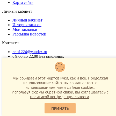
Карта сайта
Личный кабинет
Личный кабинет
История заказов
Мои закладки
Рассылка новостей
Контакты
rem1224@yandex.ru
с 9:00 до 22:00 Без выходных
Г. Москва ул. Коровинское шоссе 35 стр 2
ОГРНИП 318502900040868
ИНН 771120321428
Мы собираем этот чертов куки, как и все. Продолжая
использование сайта, вы соглашаетесь c
(с) 2015 - 2026 “SharLime”, копирование контента запрещено и
использованием нами файлов cookies.
преследуется законом!
Используя формы обратной связи, вы соглашаетесь с
политикой конфиденциальности
.
ПРИНЯТЬ
Telegram
Max
rem1224@yandex.ru
Контакты