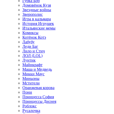
Губка Боб
Домовёнок Кузя
Звездные войны
Зверополис
Игра в кальмара
История Игрушек
Итальянские мемы
Комиксы
Котёнок Котэ
Лабубу
Леди Баг
Лило и Стич
ЛОЛ (LOL)
Лунтик
Майнкрафт
Маша и Медведь
Микки Маус
Миньоны
Мстители
Оранжевая корова
Пони
Принцесса София
Принцессы Диснея
Роблокс
Русалочка