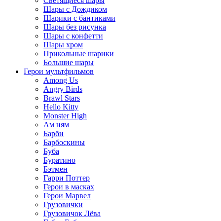
Светящиеся шары
Шары с Дождиком
Шарики с бантиками
Шары без рисунка
Шары с конфетти
Шары хром
Прикольные шарики
Большие шары
Герои мультфильмов
Among Us
Angry Birds
Brawl Stars
Hello Kitty
Monster High
Ам ням
Барби
Барбоскины
Буба
Буратино
Бэтмен
Гарри Поттер
Герои в масках
Герои Марвел
Грузовички
Грузовичок Лёва