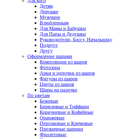
Для кого
Детям
Девушке
Мужчине
Влюбленным
Для Мамы и Бабушки
Для Папы и Дедушки
Руководителю, Боссу, Начальнику
Подруге
Другу
Оформление шарами
Композиции из шаров
Фотозона
Арки и цепочки из шаров
Фигуры из шаров
Цветы из шаров
Шары на палочке
По цветам
Бежевые
Бирюзовые и Тиффани
Коричневые и Кофейные
Оранжевые
Персиковые и Кремовые
Прозрачные шарики
Фиолетовые