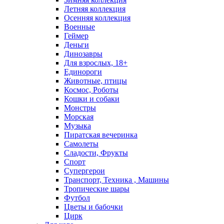
Летняя коллекция
Осенняя коллекция
Военные
Геймер
Деньги
Динозавры
Для взрослых, 18+
Единороги
Животные, птицы
Космос, Роботы
Кошки и собаки
Монстры
Морская
Музыка
Пиратская вечеринка
Самолеты
Сладости, Фрукты
Спорт
Супергерои
Транспорт, Техника , Машины
Тропические шары
Футбол
Цветы и бабочки
Цирк