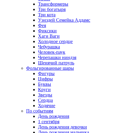
Трансформеры
Три богатыря
Три кота
Уэнздей Семейка Аддамс
Фея
Фиксики
Хаги Ваги
Холодное сердце
Чебурашка
Человек-паук
Черепашки ниндзя
Щенячий патруль
Фольгированные шары
Фигуры
Цифры
Буквы
Круги
Звезды
Сердца
Ходячие
По событиям
День рождения
1 сентября
День рождения девочки
День рождения мальчика