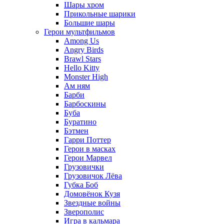
Шары хром
Прикольные шарики
Большие шары
Герои мультфильмов
Among Us
Angry Birds
Brawl Stars
Hello Kitty
Monster High
Ам ням
Барби
Барбоскины
Буба
Буратино
Бэтмен
Гарри Поттер
Герои в масках
Герои Марвел
Грузовички
Грузовичок Лёва
Губка Боб
Домовёнок Кузя
Звездные войны
Зверополис
Игра в кальмара