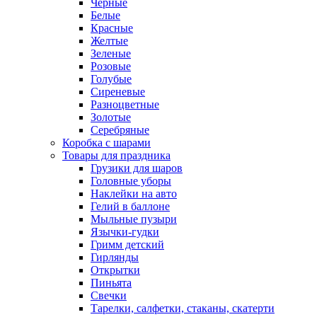
Черные
Белые
Красные
Желтые
Зеленые
Розовые
Голубые
Сиреневые
Разноцветные
Золотые
Серебряные
Коробка с шарами
Товары для праздника
Грузики для шаров
Головные уборы
Наклейки на авто
Гелий в баллоне
Мыльные пузыри
Язычки-гудки
Гримм детский
Гирлянды
Открытки
Пиньята
Свечки
Тарелки, салфетки, стаканы, скатерти