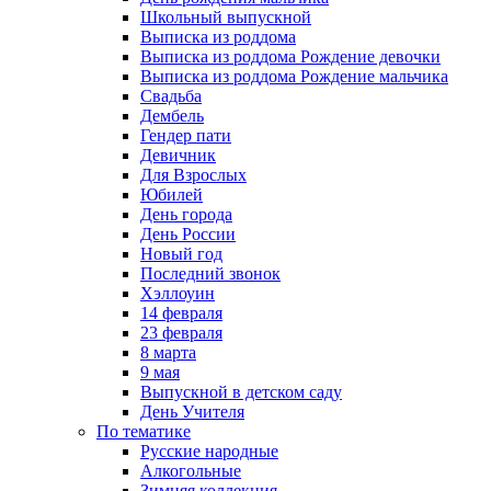
Школьный выпускной
Выписка из роддома
Выписка из роддома Рождение девочки
Выписка из роддома Рождение мальчика
Свадьба
Дембель
Гендер пати
Девичник
Для Взрослых
Юбилей
День города
День России
Новый год
Последний звонок
Хэллоуин
14 февраля
23 февраля
8 марта
9 мая
Выпускной в детском саду
День Учителя
По тематике
Русские народные
Алкогольные
Зимняя коллекция