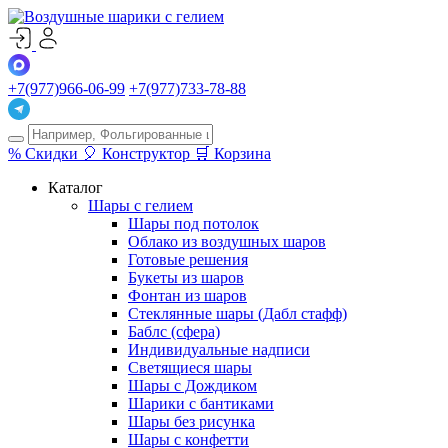
+7(977)966-06-99
+7(977)733-78-88
%
Скидки
🎈
Конструктор
🛒
Корзина
Каталог
Шары с гелием
Шары под потолок
Облако из воздушных шаров
Готовые решения
Букеты из шаров
Фонтан из шаров
Стеклянные шары (Дабл стафф)
Баблс (сфера)
Индивидуальные надписи
Светящиеся шары
Шары с Дождиком
Шарики с бантиками
Шары без рисунка
Шары с конфетти