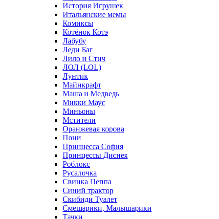
История Игрушек
Итальянские мемы
Комиксы
Котёнок Котэ
Лабубу
Леди Баг
Лило и Стич
ЛОЛ (LOL)
Лунтик
Майнкрафт
Маша и Медведь
Микки Маус
Миньоны
Мстители
Оранжевая корова
Пони
Принцесса София
Принцессы Диснея
Роблокс
Русалочка
Свинка Пеппа
Синий трактор
Скибиди Туалет
Смешарики, Малышарики
Тачки