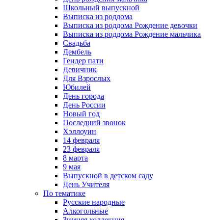
Школьный выпускной
Выписка из роддома
Выписка из роддома Рождение девочки
Выписка из роддома Рождение мальчика
Свадьба
Дембель
Гендер пати
Девичник
Для Взрослых
Юбилей
День города
День России
Новый год
Последний звонок
Хэллоуин
14 февраля
23 февраля
8 марта
9 мая
Выпускной в детском саду
День Учителя
По тематике
Русские народные
Алкогольные
Зимняя коллекция