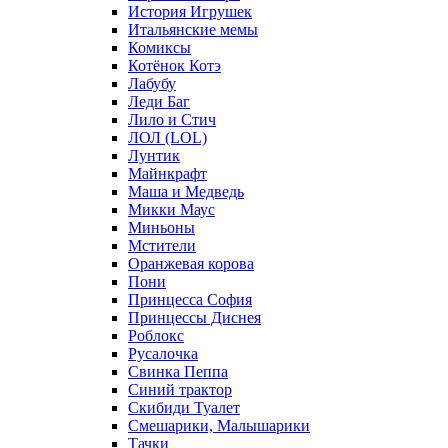
История Игрушек
Итальянские мемы
Комиксы
Котёнок Котэ
Лабубу
Леди Баг
Лило и Стич
ЛОЛ (LOL)
Лунтик
Майнкрафт
Маша и Медведь
Микки Маус
Миньоны
Мстители
Оранжевая корова
Пони
Принцесса София
Принцессы Диснея
Роблокс
Русалочка
Свинка Пеппа
Синий трактор
Скибиди Туалет
Смешарики, Малышарики
Тачки