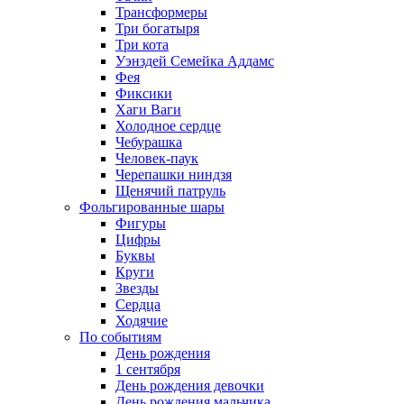
Трансформеры
Три богатыря
Три кота
Уэнздей Семейка Аддамс
Фея
Фиксики
Хаги Ваги
Холодное сердце
Чебурашка
Человек-паук
Черепашки ниндзя
Щенячий патруль
Фольгированные шары
Фигуры
Цифры
Буквы
Круги
Звезды
Сердца
Ходячие
По событиям
День рождения
1 сентября
День рождения девочки
День рождения мальчика