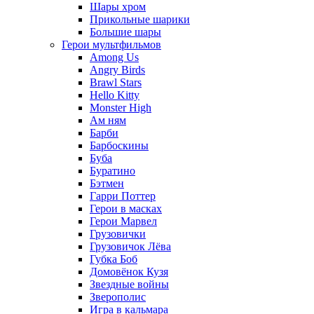
Шары хром
Прикольные шарики
Большие шары
Герои мультфильмов
Among Us
Angry Birds
Brawl Stars
Hello Kitty
Monster High
Ам ням
Барби
Барбоскины
Буба
Буратино
Бэтмен
Гарри Поттер
Герои в масках
Герои Марвел
Грузовички
Грузовичок Лёва
Губка Боб
Домовёнок Кузя
Звездные войны
Зверополис
Игра в кальмара