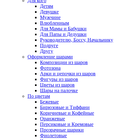
Для кого
Детям
Девушке
Мужчине
Влюбленным
Для Мамы и Бабушки
Для Папы и Дедушки
Руководителю, Боссу, Начальнику
Подруге
Другу
Оформление шарами
Композиции из шаров
Фотозона
Арки и цепочки из шаров
Фигуры из шаров
Цветы из шаров
Шары на палочке
По цветам
Бежевые
Бирюзовые и Тиффани
Коричневые и Кофейные
Оранжевые
Персиковые и Кремовые
Прозрачные шарики
Фиолетовые