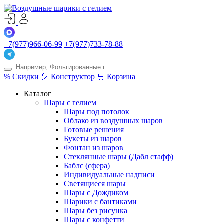
+7(977)966-06-99
+7(977)733-78-88
%
Скидки
🎈
Конструктор
🛒
Корзина
Каталог
Шары с гелием
Шары под потолок
Облако из воздушных шаров
Готовые решения
Букеты из шаров
Фонтан из шаров
Стеклянные шары (Дабл стафф)
Баблс (сфера)
Индивидуальные надписи
Светящиеся шары
Шары с Дождиком
Шарики с бантиками
Шары без рисунка
Шары с конфетти