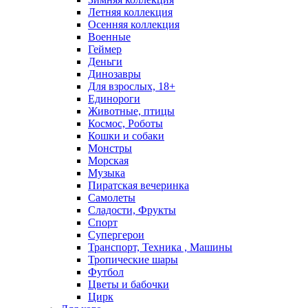
Летняя коллекция
Осенняя коллекция
Военные
Геймер
Деньги
Динозавры
Для взрослых, 18+
Единороги
Животные, птицы
Космос, Роботы
Кошки и собаки
Монстры
Морская
Музыка
Пиратская вечеринка
Самолеты
Сладости, Фрукты
Спорт
Супергерои
Транспорт, Техника , Машины
Тропические шары
Футбол
Цветы и бабочки
Цирк