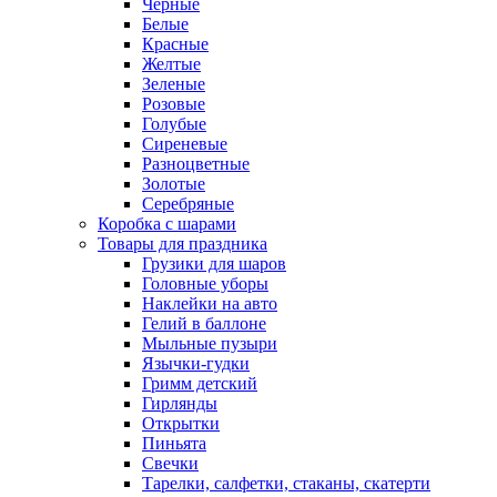
Черные
Белые
Красные
Желтые
Зеленые
Розовые
Голубые
Сиреневые
Разноцветные
Золотые
Серебряные
Коробка с шарами
Товары для праздника
Грузики для шаров
Головные уборы
Наклейки на авто
Гелий в баллоне
Мыльные пузыри
Язычки-гудки
Гримм детский
Гирлянды
Открытки
Пиньята
Свечки
Тарелки, салфетки, стаканы, скатерти