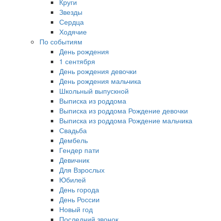
Круги
Звезды
Сердца
Ходячие
По событиям
День рождения
1 сентября
День рождения девочки
День рождения мальчика
Школьный выпускной
Выписка из роддома
Выписка из роддома Рождение девочки
Выписка из роддома Рождение мальчика
Свадьба
Дембель
Гендер пати
Девичник
Для Взрослых
Юбилей
День города
День России
Новый год
Последний звонок