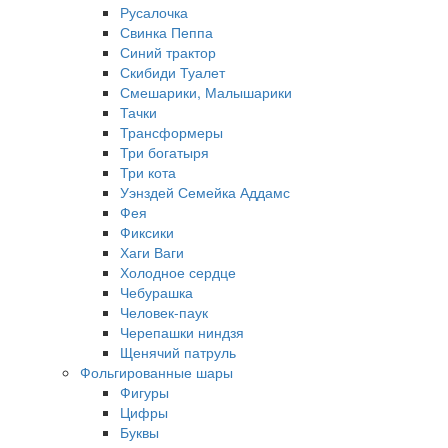
Русалочка
Свинка Пеппа
Синий трактор
Скибиди Туалет
Смешарики, Малышарики
Тачки
Трансформеры
Три богатыря
Три кота
Уэнздей Семейка Аддамс
Фея
Фиксики
Хаги Ваги
Холодное сердце
Чебурашка
Человек-паук
Черепашки ниндзя
Щенячий патруль
Фольгированные шары
Фигуры
Цифры
Буквы