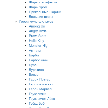
Шары с конфетти
Шары хром
Прикольные шарики
Большие шары
Герои мультфильмов
Among Us
Angry Birds
Brawl Stars
Hello Kitty
Monster High
Ам ням
Барби
Барбоскины
Буба
Буратино
Бэтмен
Гарри Поттер
Герои в масках
Герои Марвел
Грузовички
Грузовичок Лёва
Губка Боб