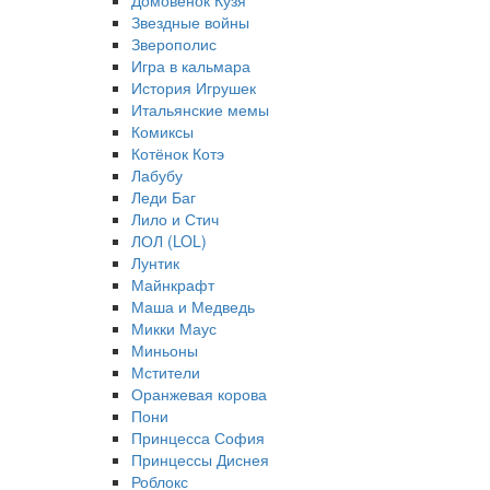
Домовёнок Кузя
Звездные войны
Зверополис
Игра в кальмара
История Игрушек
Итальянские мемы
Комиксы
Котёнок Котэ
Лабубу
Леди Баг
Лило и Стич
ЛОЛ (LOL)
Лунтик
Майнкрафт
Маша и Медведь
Микки Маус
Миньоны
Мстители
Оранжевая корова
Пони
Принцесса София
Принцессы Диснея
Роблокс