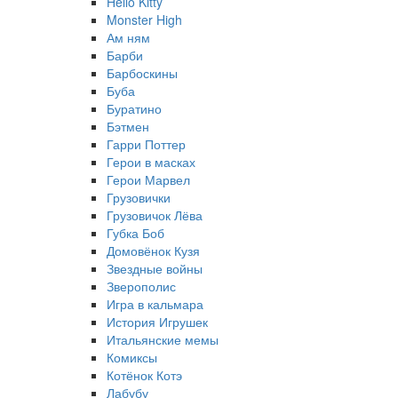
Hello Kitty
Monster High
Ам ням
Барби
Барбоскины
Буба
Буратино
Бэтмен
Гарри Поттер
Герои в масках
Герои Марвел
Грузовички
Грузовичок Лёва
Губка Боб
Домовёнок Кузя
Звездные войны
Зверополис
Игра в кальмара
История Игрушек
Итальянские мемы
Комиксы
Котёнок Котэ
Лабубу