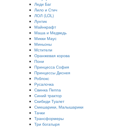
Леди Баг
Лило и Стич
ЛОЛ (LOL)
Лунтик
Майнкрафт
Маша и Медведь
Микки Маус
Миньоны
Мстители
Оранжевая корова
Пони
Принцесса София
Принцессы Диснея
Роблокс
Русалочка
Свинка Пеппа
Синий трактор
Скибиди Туалет
Смешарики, Малышарики
Тачки
Трансформеры
Три богатыря