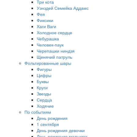
Три кота
Уэнздей Семейка Аддамс
Фея
Фиксики
Хаги Ваги
Холодное сердце
Чебурашка
Человек-паук
Черепашки ниндзя
Щенячий патруль
Фольгированные шары
Фигуры
Цифры
Буквы
Круги
Звезды
Сердца
Ходячие
По событиям
День рождения
1 сентября
День рождения девочки
День рождения мальчика