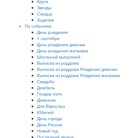
Круги
Звезды
Сердца
Ходячие
По событиям
День рождения
1 сентября
День рождения девочки
День рождения мальчика
Школьный выпускной
Выписка из роддома
Выписка из роддома Рождение девочки
Выписка из роддома Рождение мальчика
Свадьба
Дембель
Гендер пати
Девичник
Для Взрослых
Юбилей
День города
День России
Новый год
Последний звонок