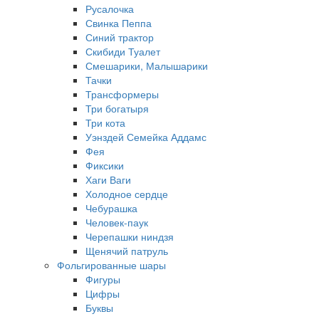
Русалочка
Свинка Пеппа
Синий трактор
Скибиди Туалет
Смешарики, Малышарики
Тачки
Трансформеры
Три богатыря
Три кота
Уэнздей Семейка Аддамс
Фея
Фиксики
Хаги Ваги
Холодное сердце
Чебурашка
Человек-паук
Черепашки ниндзя
Щенячий патруль
Фольгированные шары
Фигуры
Цифры
Буквы