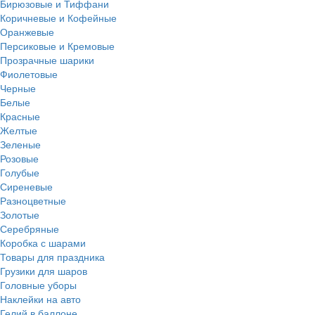
Бирюзовые и Тиффани
Коричневые и Кофейные
Оранжевые
Персиковые и Кремовые
Прозрачные шарики
Фиолетовые
Черные
Белые
Красные
Желтые
Зеленые
Розовые
Голубые
Сиреневые
Разноцветные
Золотые
Серебряные
Коробка с шарами
Товары для праздника
Грузики для шаров
Головные уборы
Наклейки на авто
Гелий в баллоне