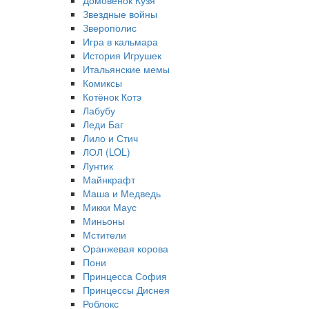
Домовёнок Кузя
Звездные войны
Зверополис
Игра в кальмара
История Игрушек
Итальянские мемы
Комиксы
Котёнок Котэ
Лабубу
Леди Баг
Лило и Стич
ЛОЛ (LOL)
Лунтик
Майнкрафт
Маша и Медведь
Микки Маус
Миньоны
Мстители
Оранжевая корова
Пони
Принцесса София
Принцессы Диснея
Роблокс