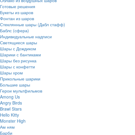
Облако из воздушных шаров
Готовые решения
Букеты из шаров
Фонтан из шаров
Стеклянные шары (Дабл стафф)
Баблс (сфера)
Индивидуальные надписи
Светящиеся шары
Шары с Дождиком
Шарики с бантиками
Шары без рисунка
Шары с конфетти
Шары хром
Прикольные шарики
Большие шары
Герои мультфильмов
Among Us
Angry Birds
Brawl Stars
Hello Kitty
Monster High
Ам ням
Барби