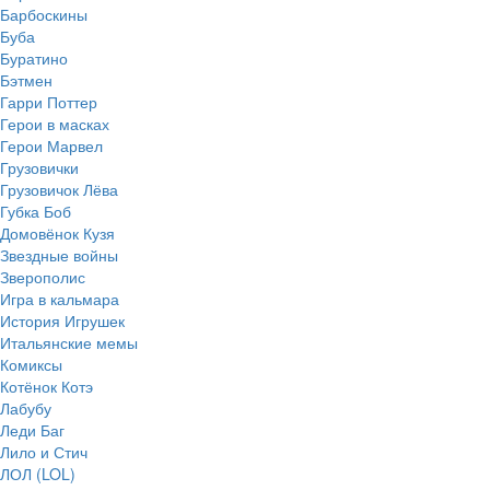
Барбоскины
Буба
Буратино
Бэтмен
Гарри Поттер
Герои в масках
Герои Марвел
Грузовички
Грузовичок Лёва
Губка Боб
Домовёнок Кузя
Звездные войны
Зверополис
Игра в кальмара
История Игрушек
Итальянские мемы
Комиксы
Котёнок Котэ
Лабубу
Леди Баг
Лило и Стич
ЛОЛ (LOL)