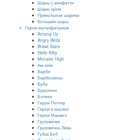
Шары с конфетти
Шары хром
Прикольные шарики
Большие шары
Герои мультфильмов
Among Us
Angry Birds
Brawl Stars
Hello Kitty
Monster High
Ам ням
Барби
Барбоскины
Буба
Буратино
Бэтмен
Гарри Поттер
Герои в масках
Герои Марвел
Грузовички
Грузовичок Лёва
Губка Боб