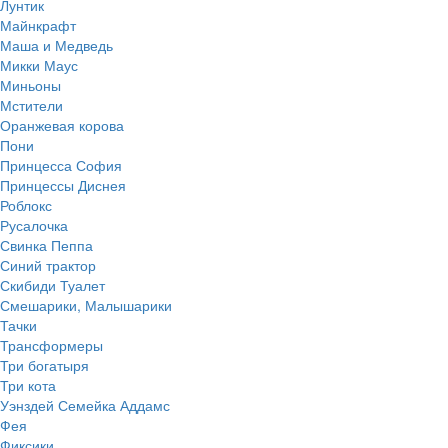
Лунтик
Майнкрафт
Маша и Медведь
Микки Маус
Миньоны
Мстители
Оранжевая корова
Пони
Принцесса София
Принцессы Диснея
Роблокс
Русалочка
Свинка Пеппа
Синий трактор
Скибиди Туалет
Смешарики, Малышарики
Тачки
Трансформеры
Три богатыря
Три кота
Уэнздей Семейка Аддамс
Фея
Фиксики