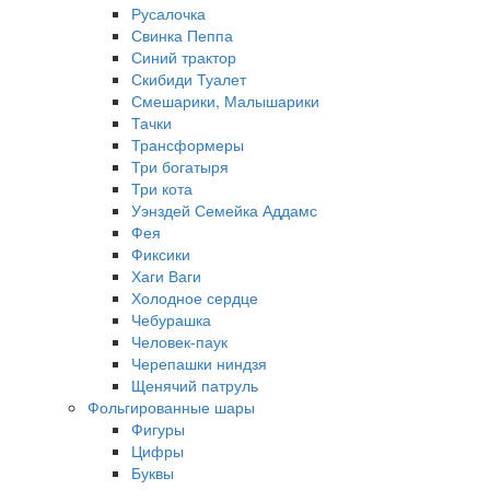
Русалочка
Свинка Пеппа
Синий трактор
Скибиди Туалет
Смешарики, Малышарики
Тачки
Трансформеры
Три богатыря
Три кота
Уэнздей Семейка Аддамс
Фея
Фиксики
Хаги Ваги
Холодное сердце
Чебурашка
Человек-паук
Черепашки ниндзя
Щенячий патруль
Фольгированные шары
Фигуры
Цифры
Буквы