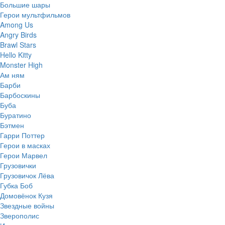
Большие шары
Герои мультфильмов
Among Us
Angry Birds
Brawl Stars
Hello Kitty
Monster High
Ам ням
Барби
Барбоскины
Буба
Буратино
Бэтмен
Гарри Поттер
Герои в масках
Герои Марвел
Грузовички
Грузовичок Лёва
Губка Боб
Домовёнок Кузя
Звездные войны
Зверополис