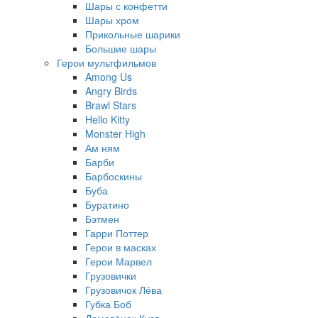
Шары с конфетти
Шары хром
Прикольные шарики
Большие шары
Герои мультфильмов
Among Us
Angry Birds
Brawl Stars
Hello Kitty
Monster High
Ам ням
Барби
Барбоскины
Буба
Буратино
Бэтмен
Гарри Поттер
Герои в масках
Герои Марвел
Грузовички
Грузовичок Лёва
Губка Боб