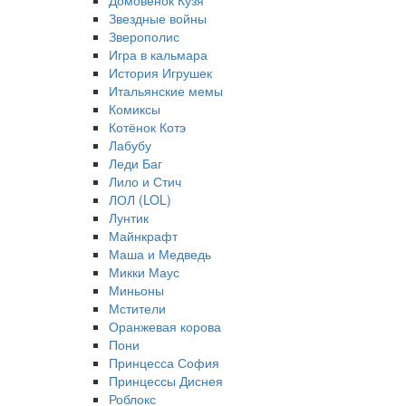
Домовёнок Кузя
Звездные войны
Зверополис
Игра в кальмара
История Игрушек
Итальянские мемы
Комиксы
Котёнок Котэ
Лабубу
Леди Баг
Лило и Стич
ЛОЛ (LOL)
Лунтик
Майнкрафт
Маша и Медведь
Микки Маус
Миньоны
Мстители
Оранжевая корова
Пони
Принцесса София
Принцессы Диснея
Роблокс