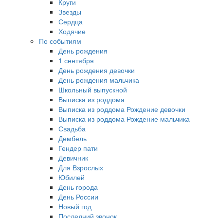
Круги
Звезды
Сердца
Ходячие
По событиям
День рождения
1 сентября
День рождения девочки
День рождения мальчика
Школьный выпускной
Выписка из роддома
Выписка из роддома Рождение девочки
Выписка из роддома Рождение мальчика
Свадьба
Дембель
Гендер пати
Девичник
Для Взрослых
Юбилей
День города
День России
Новый год
Последний звонок