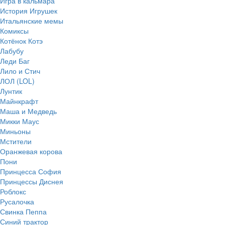
Игра в кальмара
История Игрушек
Итальянские мемы
Комиксы
Котёнок Котэ
Лабубу
Леди Баг
Лило и Стич
ЛОЛ (LOL)
Лунтик
Майнкрафт
Маша и Медведь
Микки Маус
Миньоны
Мстители
Оранжевая корова
Пони
Принцесса София
Принцессы Диснея
Роблокс
Русалочка
Свинка Пеппа
Синий трактор