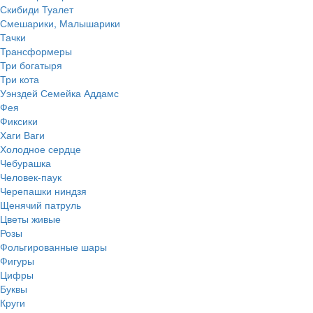
Скибиди Туалет
Смешарики, Малышарики
Тачки
Трансформеры
Три богатыря
Три кота
Уэнздей Семейка Аддамс
Фея
Фиксики
Хаги Ваги
Холодное сердце
Чебурашка
Человек-паук
Черепашки ниндзя
Щенячий патруль
Цветы живые
Розы
Фольгированные шары
Фигуры
Цифры
Буквы
Круги