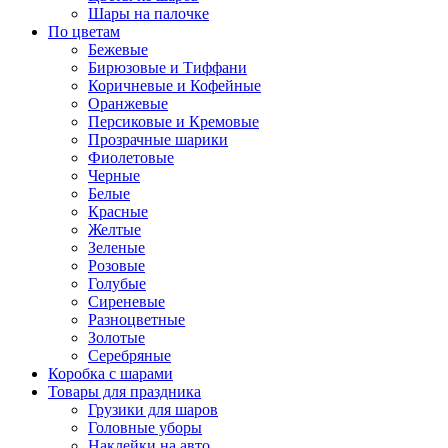
Шары на палочке
По цветам
Бежевые
Бирюзовые и Тиффани
Коричневые и Кофейные
Оранжевые
Персиковые и Кремовые
Прозрачные шарики
Фиолетовые
Черные
Белые
Красные
Желтые
Зеленые
Розовые
Голубые
Сиреневые
Разноцветные
Золотые
Серебряные
Коробка с шарами
Товары для праздника
Грузики для шаров
Головные уборы
Наклейки на авто