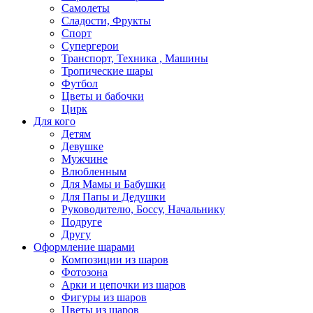
Самолеты
Сладости, Фрукты
Спорт
Супергерои
Транспорт, Техника , Машины
Тропические шары
Футбол
Цветы и бабочки
Цирк
Для кого
Детям
Девушке
Мужчине
Влюбленным
Для Мамы и Бабушки
Для Папы и Дедушки
Руководителю, Боссу, Начальнику
Подруге
Другу
Оформление шарами
Композиции из шаров
Фотозона
Арки и цепочки из шаров
Фигуры из шаров
Цветы из шаров