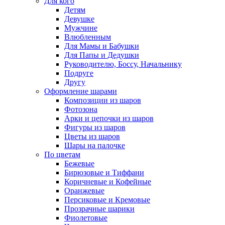
Для кого
Детям
Девушке
Мужчине
Влюбленным
Для Мамы и Бабушки
Для Папы и Дедушки
Руководителю, Боссу, Начальнику
Подруге
Другу
Оформление шарами
Композиции из шаров
Фотозона
Арки и цепочки из шаров
Фигуры из шаров
Цветы из шаров
Шары на палочке
По цветам
Бежевые
Бирюзовые и Тиффани
Коричневые и Кофейные
Оранжевые
Персиковые и Кремовые
Прозрачные шарики
Фиолетовые