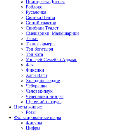
Принцессы Диснея
Роблокс
Русалочка
Свинка Пеппа
Синий трактор
Скибиди Туалет
Смешарики, Малышарики
Тачки
Трансформеры
Три богатыря
Три кота
Уэнздей Семейка Аддамс
Фея
Фиксики
Хаги Ваги
Холодное сердце
Чебурашка
Человек-паук
Черепашки ниндзя
Щенячий патруль
Цветы живые
Розы
Фольгированные шары
Фигуры
Цифры