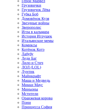
Герои Марвел
Грузовички
Грузовичок Лёва
Губка Боб
Домовёнок Кузя
Звездные войны
Зверополис
Игра в кальмара
История Игрушек
Итальянские мемы
Комиксы
Котёнок Котэ
Лабубу
Леди Баг
Лило и Стич
ЛОЛ (LOL)
Лунтик
Майнкрафт
Маша и Медведь
Микки Маус
Миньоны
Мстители
Оранжевая корова
Пони
Принцесса София