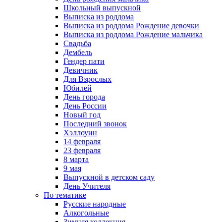
Школьный выпускной
Выписка из роддома
Выписка из роддома Рождение девочки
Выписка из роддома Рождение мальчика
Свадьба
Дембель
Гендер пати
Девичник
Для Взрослых
Юбилей
День города
День России
Новый год
Последний звонок
Хэллоуин
14 февраля
23 февраля
8 марта
9 мая
Выпускной в детском саду
День Учителя
По тематике
Русские народные
Алкогольные
Зимняя коллекция