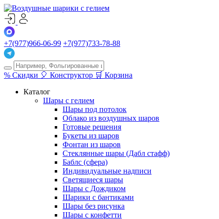
+7(977)966-06-99
+7(977)733-78-88
%
Скидки
🎈
Конструктор
🛒
Корзина
Каталог
Шары с гелием
Шары под потолок
Облако из воздушных шаров
Готовые решения
Букеты из шаров
Фонтан из шаров
Стеклянные шары (Дабл стафф)
Баблс (сфера)
Индивидуальные надписи
Светящиеся шары
Шары с Дождиком
Шарики с бантиками
Шары без рисунка
Шары с конфетти