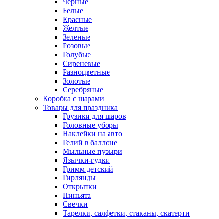
Черные
Белые
Красные
Желтые
Зеленые
Розовые
Голубые
Сиреневые
Разноцветные
Золотые
Серебряные
Коробка с шарами
Товары для праздника
Грузики для шаров
Головные уборы
Наклейки на авто
Гелий в баллоне
Мыльные пузыри
Язычки-гудки
Гримм детский
Гирлянды
Открытки
Пиньята
Свечки
Тарелки, салфетки, стаканы, скатерти