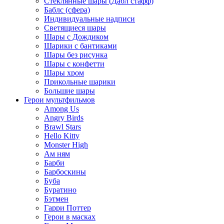
Стеклянные шары (Дабл стафф)
Баблс (сфера)
Индивидуальные надписи
Светящиеся шары
Шары с Дождиком
Шарики с бантиками
Шары без рисунка
Шары с конфетти
Шары хром
Прикольные шарики
Большие шары
Герои мультфильмов
Among Us
Angry Birds
Brawl Stars
Hello Kitty
Monster High
Ам ням
Барби
Барбоскины
Буба
Буратино
Бэтмен
Гарри Поттер
Герои в масках