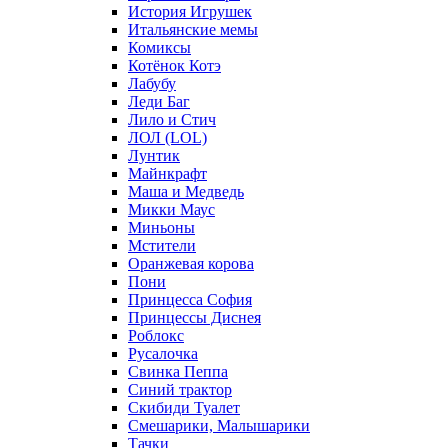
История Игрушек
Итальянские мемы
Комиксы
Котёнок Котэ
Лабубу
Леди Баг
Лило и Стич
ЛОЛ (LOL)
Лунтик
Майнкрафт
Маша и Медведь
Микки Маус
Миньоны
Мстители
Оранжевая корова
Пони
Принцесса София
Принцессы Диснея
Роблокс
Русалочка
Свинка Пеппа
Синий трактор
Скибиди Туалет
Смешарики, Малышарики
Тачки