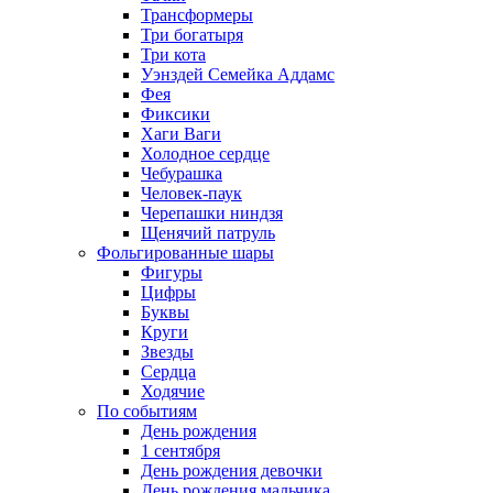
Трансформеры
Три богатыря
Три кота
Уэнздей Семейка Аддамс
Фея
Фиксики
Хаги Ваги
Холодное сердце
Чебурашка
Человек-паук
Черепашки ниндзя
Щенячий патруль
Фольгированные шары
Фигуры
Цифры
Буквы
Круги
Звезды
Сердца
Ходячие
По событиям
День рождения
1 сентября
День рождения девочки
День рождения мальчика