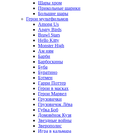
Шары хром
Прикольные шарики
Большие шары
Герои мультфильмов
Among Us
Angry Birds
Brawl Stars
Hello Kitty
Monster High
Ам ням
Барби
Барбоскины
Буба
Буратино
Бэтмен
Гарри Поттер
Герои в масках
Герои Марвел
Грузовички
Грузовичок Лёва
Губка Боб
Домовёнок Кузя
Звездные войны
Зверополис
Игра в кальмара