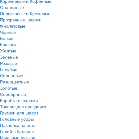
Коричневые и Кофейные
Оранжевые
Персиковые и Кремовые
Прозрачные шарики
Фиолетовые
Черные
Белые
Красные
Желтые
Зеленые
Розовые
Голубые
Сиреневые
Разноцветные
Золотые
Серебряные
Коробка с шарами
Товары для праздника
Грузики для шаров
Головные уборы
Наклейки на авто
Гелий в баллоне
Мыльные пузыри