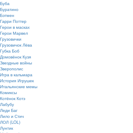
Буба
Буратино
Бэтмен
Гарри Поттер
Герои в масках
Герои Марвел
Грузовички
Грузовичок Лёва
Губка Боб
Домовёнок Кузя
Звездные войны
Зверополис
Игра в кальмара
История Игрушек
Итальянские мемы
Комиксы
Котёнок Котэ
Лабубу
Леди Баг
Лило и Стич
ЛОЛ (LOL)
Лунтик