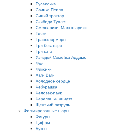
Русалочка
Свинка Пеппа
Синий трактор
Скибиди Туалет
Смешарики, Малышарики
Тачки
Трансформеры
Три богатыря
Три кота
Уэнздей Семейка Аддамс
Фея
Фиксики
Хаги Ваги
Холодное сердце
Чебурашка
Человек-паук
Черепашки ниндзя
Щенячий патруль
Фольгированные шары
Фигуры
Цифры
Буквы