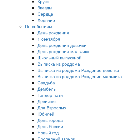
Круги
Звезды
Сердца
Ходячие
По событиям
День рождения
1 сентября
День рождения девочки
День рождения мальчика
Школьный выпускной
Выписка из роддома
Выписка из роддома Рождение девочки
Выписка из роддома Рождение мальчика
Свадьба
Дембель
Гендер пати
Девичник
Для Взрослых
Юбилей
День города
День России
Новый год
Последний звонок