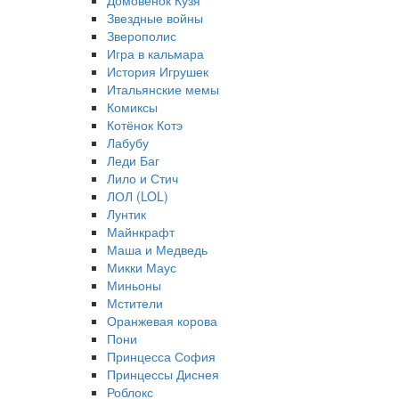
Домовёнок Кузя
Звездные войны
Зверополис
Игра в кальмара
История Игрушек
Итальянские мемы
Комиксы
Котёнок Котэ
Лабубу
Леди Баг
Лило и Стич
ЛОЛ (LOL)
Лунтик
Майнкрафт
Маша и Медведь
Микки Маус
Миньоны
Мстители
Оранжевая корова
Пони
Принцесса София
Принцессы Диснея
Роблокс