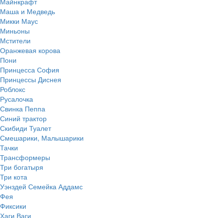
Майнкрафт
Маша и Медведь
Микки Маус
Миньоны
Мстители
Оранжевая корова
Пони
Принцесса София
Принцессы Диснея
Роблокс
Русалочка
Свинка Пеппа
Синий трактор
Скибиди Туалет
Смешарики, Малышарики
Тачки
Трансформеры
Три богатыря
Три кота
Уэнздей Семейка Аддамс
Фея
Фиксики
Хаги Ваги