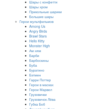
Шары с конфетти
Шары хром
Прикольные шарики
Большие шары
Герои мультфильмов
Among Us
Angry Birds
Brawl Stars
Hello Kitty
Monster High
Ам ням
Барби
Барбоскины
Буба
Буратино
Бэтмен
Гарри Поттер
Герои в масках
Герои Марвел
Грузовички
Грузовичок Лёва
Губка Боб