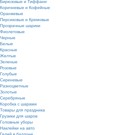
Бирюзовые и Тиффани
Коричневые и Кофейные
Оранжевые
Персиковые и Кремовые
Прозрачные шарики
Фиолетовые
Черные
Белые
Красные
Желтые
Зеленые
Розовые
Голубые
Сиреневые
Разноцветные
Золотые
Серебряные
Коробка с шарами
Товары для праздника
Грузики для шаров
Головные уборы
Наклейки на авто
Гелий в баллоне