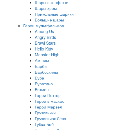
Шары с конфетти
Шары хром
Прикольные шарики
Большие шары
Герои мультфильмов
Among Us
Angry Birds
Brawl Stars
Hello Kitty
Monster High
Ам ням
Барби
Барбоскины
Буба
Буратино
Бэтмен
Гарри Поттер
Герои в масках
Герои Марвел
Грузовички
Грузовичок Лёва
Губка Боб