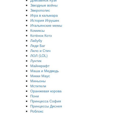
Домовёнок Кузя
Звездные войны
Зверополис
Игра в кальмара
История Игрушек
Итальянские мемы
Комиксы
Котёнок Котэ
Лабубу
Леди Баг
Лило и Стич
ЛОЛ (LOL)
Лунтик
Майнкрафт
Маша и Медведь
Микки Маус
Миньоны
Мстители
Оранжевая корова
Пони
Принцесса София
Принцессы Диснея
Роблокс