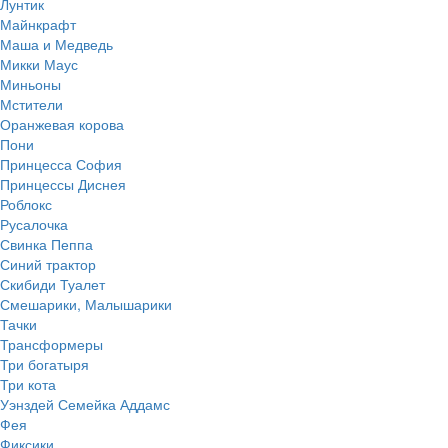
Лунтик
Майнкрафт
Маша и Медведь
Микки Маус
Миньоны
Мстители
Оранжевая корова
Пони
Принцесса София
Принцессы Диснея
Роблокс
Русалочка
Свинка Пеппа
Синий трактор
Скибиди Туалет
Смешарики, Малышарики
Тачки
Трансформеры
Три богатыря
Три кота
Уэнздей Семейка Аддамс
Фея
Фиксики