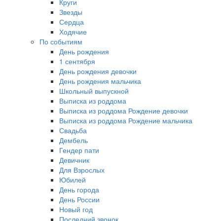
Круги
Звезды
Сердца
Ходячие
По событиям
День рождения
1 сентября
День рождения девочки
День рождения мальчика
Школьный выпускной
Выписка из роддома
Выписка из роддома Рождение девочки
Выписка из роддома Рождение мальчика
Свадьба
Дембель
Гендер пати
Девичник
Для Взрослых
Юбилей
День города
День России
Новый год
Последний звонок