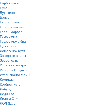
Барбоскины
Буба
Буратино
Бэтмен
Гарри Поттер
Герои в масках
Герои Марвел
Грузовички
Грузовичок Лёва
Губка Боб
Домовёнок Кузя
Звездные войны
Зверополис
Игра в кальмара
История Игрушек
Итальянские мемы
Комиксы
Котёнок Котэ
Лабубу
Леди Баг
Лило и Стич
ЛОЛ (LOL)