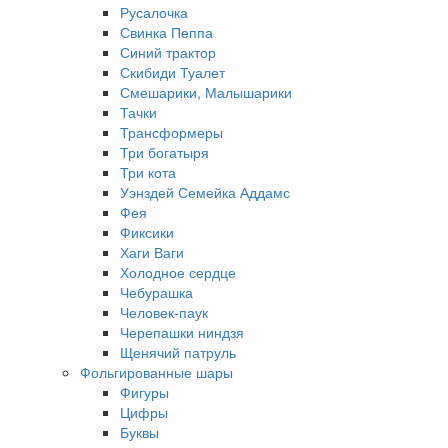
Русалочка
Свинка Пеппа
Синий трактор
Скибиди Туалет
Смешарики, Малышарики
Тачки
Трансформеры
Три богатыря
Три кота
Уэнздей Семейка Аддамс
Фея
Фиксики
Хаги Ваги
Холодное сердце
Чебурашка
Человек-паук
Черепашки ниндзя
Щенячий патруль
Фольгированные шары
Фигуры
Цифры
Буквы