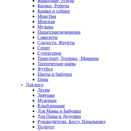
Животные, птицы
Космос, Роботы
Кошки и собаки
Монстры
Морская
Музыка
Пиратская вечеринка
Самолеты
Сладости, Фрукты
Спорт
Супергерои
Транспорт, Техника , Машины
Тропические шары
Футбол
Цветы и бабочки
Цирк
Для кого
Детям
Девушке
Мужчине
Влюбленным
Для Мамы и Бабушки
Для Папы и Дедушки
Руководителю, Боссу, Начальнику
Подруге