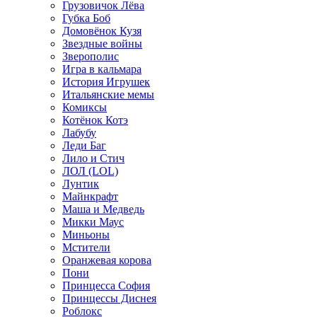
Грузовичок Лёва
Губка Боб
Домовёнок Кузя
Звездные войны
Зверополис
Игра в кальмара
История Игрушек
Итальянские мемы
Комиксы
Котёнок Котэ
Лабубу
Леди Баг
Лило и Стич
ЛОЛ (LOL)
Лунтик
Майнкрафт
Маша и Медведь
Микки Маус
Миньоны
Мстители
Оранжевая корова
Пони
Принцесса София
Принцессы Диснея
Роблокс