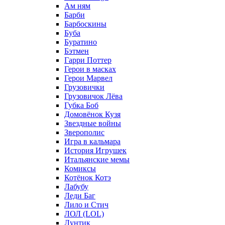
Ам ням
Барби
Барбоскины
Буба
Буратино
Бэтмен
Гарри Поттер
Герои в масках
Герои Марвел
Грузовички
Грузовичок Лёва
Губка Боб
Домовёнок Кузя
Звездные войны
Зверополис
Игра в кальмара
История Игрушек
Итальянские мемы
Комиксы
Котёнок Котэ
Лабубу
Леди Баг
Лило и Стич
ЛОЛ (LOL)
Лунтик