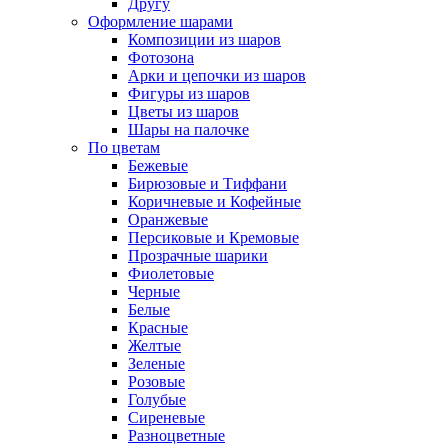
Другу
Оформление шарами
Композиции из шаров
Фотозона
Арки и цепочки из шаров
Фигуры из шаров
Цветы из шаров
Шары на палочке
По цветам
Бежевые
Бирюзовые и Тиффани
Коричневые и Кофейные
Оранжевые
Персиковые и Кремовые
Прозрачные шарики
Фиолетовые
Черные
Белые
Красные
Желтые
Зеленые
Розовые
Голубые
Сиреневые
Разноцветные