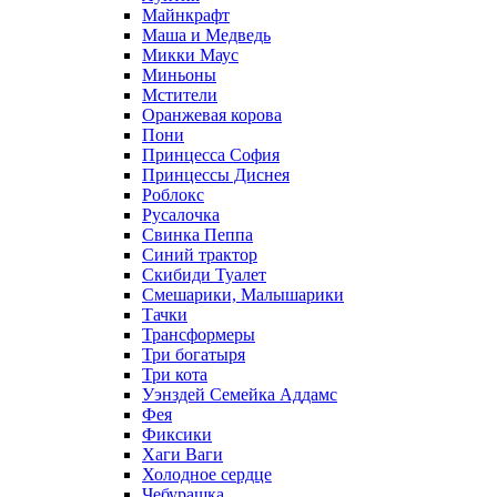
Майнкрафт
Маша и Медведь
Микки Маус
Миньоны
Мстители
Оранжевая корова
Пони
Принцесса София
Принцессы Диснея
Роблокс
Русалочка
Свинка Пеппа
Синий трактор
Скибиди Туалет
Смешарики, Малышарики
Тачки
Трансформеры
Три богатыря
Три кота
Уэнздей Семейка Аддамс
Фея
Фиксики
Хаги Ваги
Холодное сердце
Чебурашка