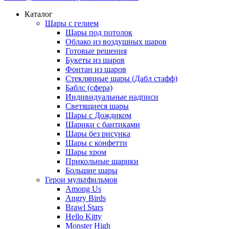
Каталог
Шары с гелием
Шары под потолок
Облако из воздушных шаров
Готовые решения
Букеты из шаров
Фонтан из шаров
Стеклянные шары (Дабл стафф)
Баблс (сфера)
Индивидуальные надписи
Светящиеся шары
Шары с Дождиком
Шарики с бантиками
Шары без рисунка
Шары с конфетти
Шары хром
Прикольные шарики
Большие шары
Герои мультфильмов
Among Us
Angry Birds
Brawl Stars
Hello Kitty
Monster High