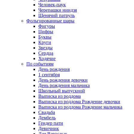
Человек-паук
Черепашки ниндзя
Щенячий патруль
Фольгированные шары
Фигуры
Цифры
Буквы
Круги
Звезды
Сердца
Ходячие
По событиям
День рождения
1 сентября
День рождения девочки
День рождения мальчика
Школьный выпускной
Выписка из роддома
Выписка из роддома Рождение девочки
Выписка из роддома Рождение мальчика
Свадьба
Дембель
Гендер пати
Девичник
Для Взрослых