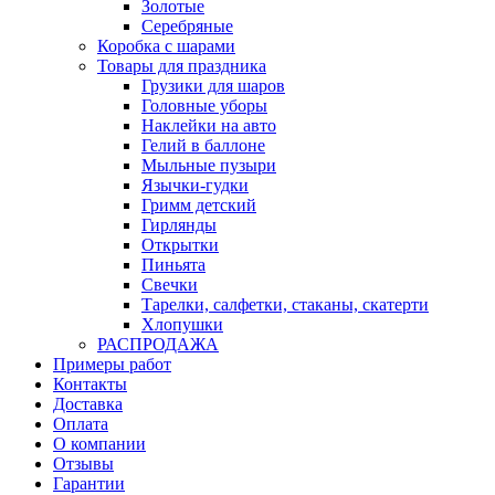
Золотые
Серебряные
Коробка с шарами
Товары для праздника
Грузики для шаров
Головные уборы
Наклейки на авто
Гелий в баллоне
Мыльные пузыри
Язычки-гудки
Гримм детский
Гирлянды
Открытки
Пиньята
Свечки
Тарелки, салфетки, стаканы, скатерти
Хлопушки
РАСПРОДАЖА
Примеры работ
Контакты
Доставка
Оплата
О компании
Отзывы
Гарантии