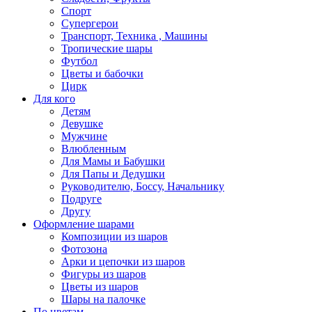
Спорт
Супергерои
Транспорт, Техника , Машины
Тропические шары
Футбол
Цветы и бабочки
Цирк
Для кого
Детям
Девушке
Мужчине
Влюбленным
Для Мамы и Бабушки
Для Папы и Дедушки
Руководителю, Боссу, Начальнику
Подруге
Другу
Оформление шарами
Композиции из шаров
Фотозона
Арки и цепочки из шаров
Фигуры из шаров
Цветы из шаров
Шары на палочке
По цветам