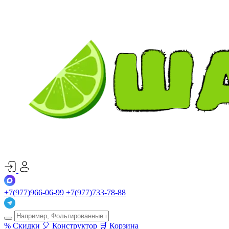
+7(977)966-06-99
+7(977)733-78-88
%
Скидки
🎈
Конструктор
🛒
Корзина