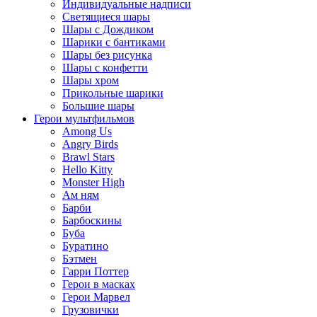
Индивидуальные надписи
Светящиеся шары
Шары с Дождиком
Шарики с бантиками
Шары без рисунка
Шары с конфетти
Шары хром
Прикольные шарики
Большие шары
Герои мультфильмов
Among Us
Angry Birds
Brawl Stars
Hello Kitty
Monster High
Ам ням
Барби
Барбоскины
Буба
Буратино
Бэтмен
Гарри Поттер
Герои в масках
Герои Марвел
Грузовички