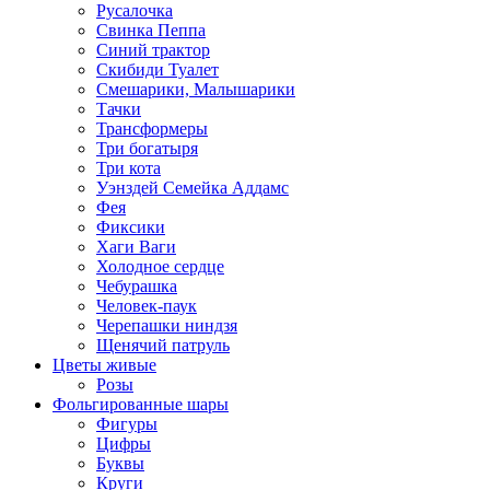
Русалочка
Свинка Пеппа
Синий трактор
Скибиди Туалет
Смешарики, Малышарики
Тачки
Трансформеры
Три богатыря
Три кота
Уэнздей Семейка Аддамс
Фея
Фиксики
Хаги Ваги
Холодное сердце
Чебурашка
Человек-паук
Черепашки ниндзя
Щенячий патруль
Цветы живые
Розы
Фольгированные шары
Фигуры
Цифры
Буквы
Круги