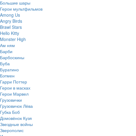
Большие шары
Герои мультфильмов
Among Us
Angry Birds
Brawl Stars
Hello Kitty
Monster High
Ам ням
Барби
Барбоскины
Буба
Буратино
Бэтмен
Гарри Поттер
Герои в масках
Герои Марвел
Грузовички
Грузовичок Лёва
Губка Боб
Домовёнок Кузя
Звездные войны
Зверополис