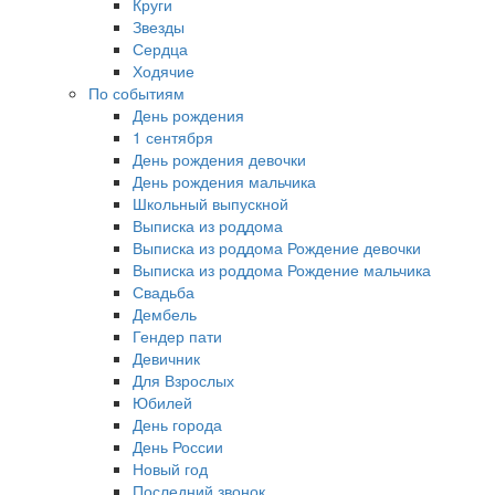
Круги
Звезды
Сердца
Ходячие
По событиям
День рождения
1 сентября
День рождения девочки
День рождения мальчика
Школьный выпускной
Выписка из роддома
Выписка из роддома Рождение девочки
Выписка из роддома Рождение мальчика
Свадьба
Дембель
Гендер пати
Девичник
Для Взрослых
Юбилей
День города
День России
Новый год
Последний звонок