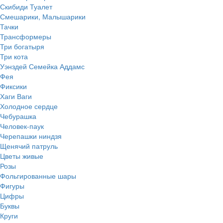
Скибиди Туалет
Смешарики, Малышарики
Тачки
Трансформеры
Три богатыря
Три кота
Уэнздей Семейка Аддамс
Фея
Фиксики
Хаги Ваги
Холодное сердце
Чебурашка
Человек-паук
Черепашки ниндзя
Щенячий патруль
Цветы живые
Розы
Фольгированные шары
Фигуры
Цифры
Буквы
Круги