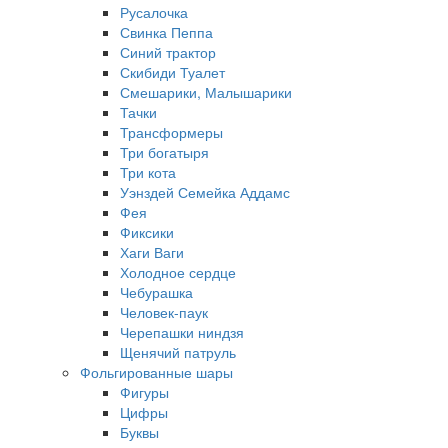
Русалочка
Свинка Пеппа
Синий трактор
Скибиди Туалет
Смешарики, Малышарики
Тачки
Трансформеры
Три богатыря
Три кота
Уэнздей Семейка Аддамс
Фея
Фиксики
Хаги Ваги
Холодное сердце
Чебурашка
Человек-паук
Черепашки ниндзя
Щенячий патруль
Фольгированные шары
Фигуры
Цифры
Буквы