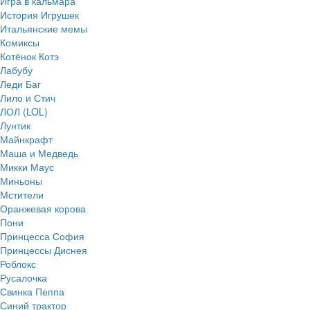
Игра в кальмара
История Игрушек
Итальянские мемы
Комиксы
Котёнок Котэ
Лабубу
Леди Баг
Лило и Стич
ЛОЛ (LOL)
Лунтик
Майнкрафт
Маша и Медведь
Микки Маус
Миньоны
Мстители
Оранжевая корова
Пони
Принцесса София
Принцессы Диснея
Роблокс
Русалочка
Свинка Пеппа
Синий трактор