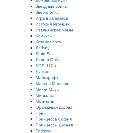
Домовёнок Кузя
Звездные войны
Зверополис
Игра в кальмара
История Игрушек
Итальянские мемы
Комиксы
Котёнок Котэ
Лабубу
Леди Баг
Лило и Стич
ЛОЛ (LOL)
Лунтик
Майнкрафт
Маша и Медведь
Микки Маус
Миньоны
Мстители
Оранжевая корова
Пони
Принцесса София
Принцессы Диснея
Роблокс