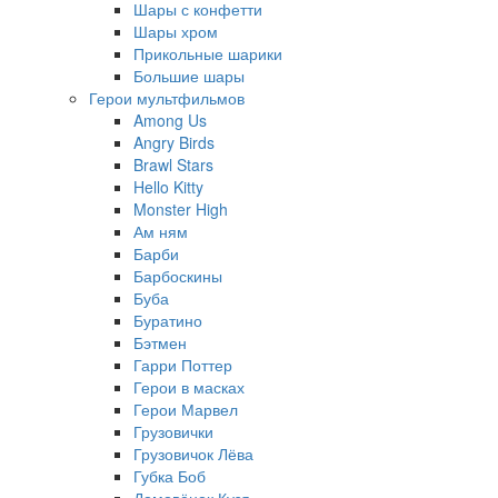
Шары с конфетти
Шары хром
Прикольные шарики
Большие шары
Герои мультфильмов
Among Us
Angry Birds
Brawl Stars
Hello Kitty
Monster High
Ам ням
Барби
Барбоскины
Буба
Буратино
Бэтмен
Гарри Поттер
Герои в масках
Герои Марвел
Грузовички
Грузовичок Лёва
Губка Боб