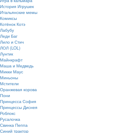
Игра в кальмара
История Игрушек
Итальянские мемы
Комиксы
Котёнок Котэ
Лабубу
Леди Баг
Лило и Стич
ЛОЛ (LOL)
Лунтик
Майнкрафт
Маша и Медведь
Микки Маус
Миньоны
Мстители
Оранжевая корова
Пони
Принцесса София
Принцессы Диснея
Роблокс
Русалочка
Свинка Пеппа
Синий трактор