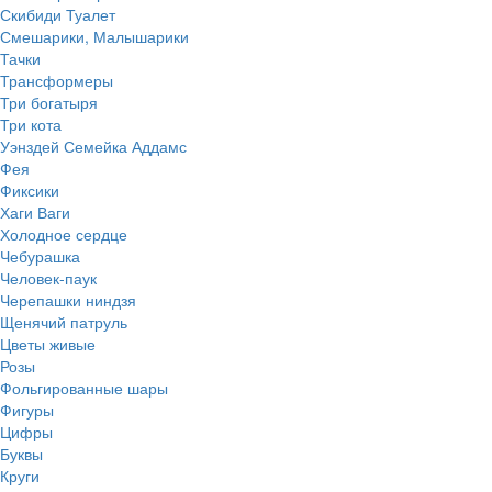
Скибиди Туалет
Смешарики, Малышарики
Тачки
Трансформеры
Три богатыря
Три кота
Уэнздей Семейка Аддамс
Фея
Фиксики
Хаги Ваги
Холодное сердце
Чебурашка
Человек-паук
Черепашки ниндзя
Щенячий патруль
Цветы живые
Розы
Фольгированные шары
Фигуры
Цифры
Буквы
Круги