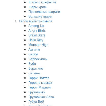
Шары с конфетти
Шары хром
Прикольные шарики
Большие шары
Герои мультфильмов
Among Us
Angry Birds
Brawl Stars
Hello Kitty
Monster High
Ам ням
Барби
Барбоскины
Буба
Буратино
Бэтмен
Гарри Поттер
Герои в масках
Герои Марвел
Грузовички
Грузовичок Лёва
Губка Боб