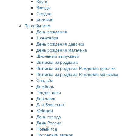
Круги
Звезды
Сердца
Ходячие
По событиям
День рождения
1 сентября
День рождения девочки
День рождения мальчика
Школьный выпускной
Выписка из роддома
Выписка из роддома Рождение девочки
Выписка из роддома Рождение мальчика
Свадьба
Дембель
Гендер пати
Девичник
Для Взрослых
Юбилей
День города
День России
Новый год
Последний звонок