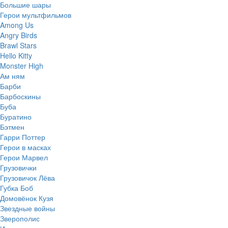
Большие шары
Герои мультфильмов
Among Us
Angry Birds
Brawl Stars
Hello Kitty
Monster High
Ам ням
Барби
Барбоскины
Буба
Буратино
Бэтмен
Гарри Поттер
Герои в масках
Герои Марвел
Грузовички
Грузовичок Лёва
Губка Боб
Домовёнок Кузя
Звездные войны
Зверополис