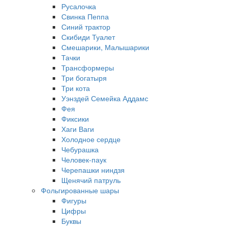
Русалочка
Свинка Пеппа
Синий трактор
Скибиди Туалет
Смешарики, Малышарики
Тачки
Трансформеры
Три богатыря
Три кота
Уэнздей Семейка Аддамс
Фея
Фиксики
Хаги Ваги
Холодное сердце
Чебурашка
Человек-паук
Черепашки ниндзя
Щенячий патруль
Фольгированные шары
Фигуры
Цифры
Буквы