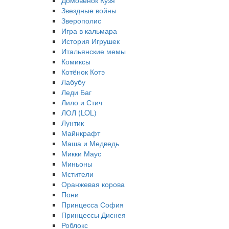
Домовёнок Кузя
Звездные войны
Зверополис
Игра в кальмара
История Игрушек
Итальянские мемы
Комиксы
Котёнок Котэ
Лабубу
Леди Баг
Лило и Стич
ЛОЛ (LOL)
Лунтик
Майнкрафт
Маша и Медведь
Микки Маус
Миньоны
Мстители
Оранжевая корова
Пони
Принцесса София
Принцессы Диснея
Роблокс