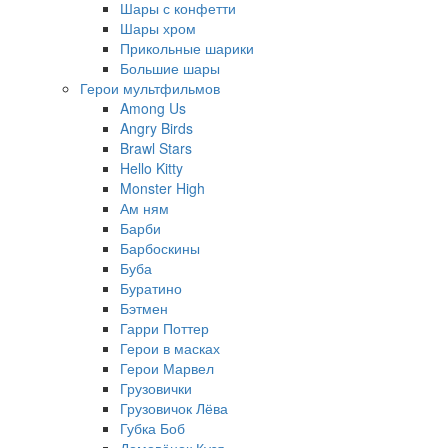
Шары с конфетти
Шары хром
Прикольные шарики
Большие шары
Герои мультфильмов
Among Us
Angry Birds
Brawl Stars
Hello Kitty
Monster High
Ам ням
Барби
Барбоскины
Буба
Буратино
Бэтмен
Гарри Поттер
Герои в масках
Герои Марвел
Грузовички
Грузовичок Лёва
Губка Боб