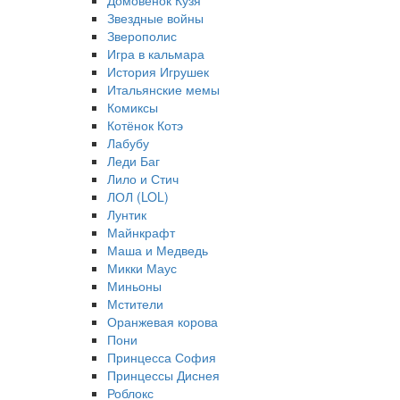
Домовёнок Кузя
Звездные войны
Зверополис
Игра в кальмара
История Игрушек
Итальянские мемы
Комиксы
Котёнок Котэ
Лабубу
Леди Баг
Лило и Стич
ЛОЛ (LOL)
Лунтик
Майнкрафт
Маша и Медведь
Микки Маус
Миньоны
Мстители
Оранжевая корова
Пони
Принцесса София
Принцессы Диснея
Роблокс