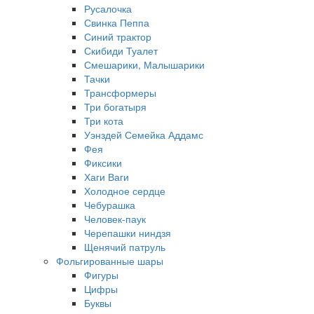
Русалочка
Свинка Пеппа
Синий трактор
Скибиди Туалет
Смешарики, Малышарики
Тачки
Трансформеры
Три богатыря
Три кота
Уэнздей Семейка Аддамс
Фея
Фиксики
Хаги Ваги
Холодное сердце
Чебурашка
Человек-паук
Черепашки ниндзя
Щенячий патруль
Фольгированные шары
Фигуры
Цифры
Буквы