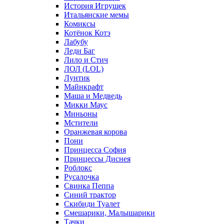
История Игрушек
Итальянские мемы
Комиксы
Котёнок Котэ
Лабубу
Леди Баг
Лило и Стич
ЛОЛ (LOL)
Лунтик
Майнкрафт
Маша и Медведь
Микки Маус
Миньоны
Мстители
Оранжевая корова
Пони
Принцесса София
Принцессы Диснея
Роблокс
Русалочка
Свинка Пеппа
Синий трактор
Скибиди Туалет
Смешарики, Малышарики
Тачки