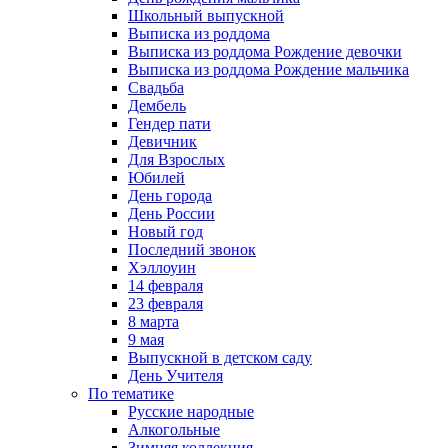
Школьный выпускной
Выписка из роддома
Выписка из роддома Рождение девочки
Выписка из роддома Рождение мальчика
Свадьба
Дембель
Гендер пати
Девичник
Для Взрослых
Юбилей
День города
День России
Новый год
Последний звонок
Хэллоуин
14 февраля
23 февраля
8 марта
9 мая
Выпускной в детском саду
День Учителя
По тематике
Русские народные
Алкогольные
Зимняя коллекция