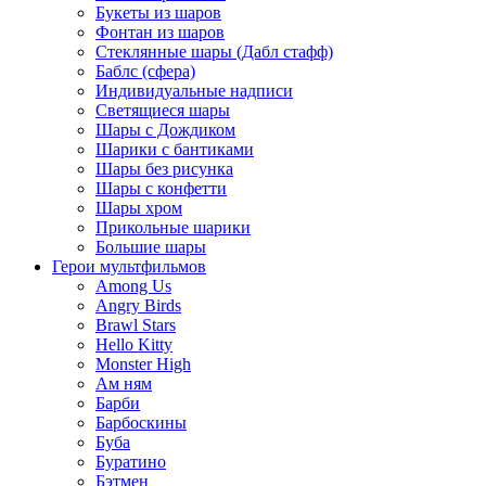
Букеты из шаров
Фонтан из шаров
Стеклянные шары (Дабл стафф)
Баблс (сфера)
Индивидуальные надписи
Светящиеся шары
Шары с Дождиком
Шарики с бантиками
Шары без рисунка
Шары с конфетти
Шары хром
Прикольные шарики
Большие шары
Герои мультфильмов
Among Us
Angry Birds
Brawl Stars
Hello Kitty
Monster High
Ам ням
Барби
Барбоскины
Буба
Буратино
Бэтмен