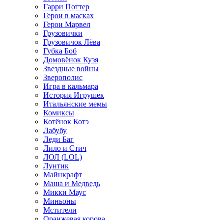
Гарри Поттер
Герои в масках
Герои Марвел
Грузовички
Грузовичок Лёва
Губка Боб
Домовёнок Кузя
Звездные войны
Зверополис
Игра в кальмара
История Игрушек
Итальянские мемы
Комиксы
Котёнок Котэ
Лабубу
Леди Баг
Лило и Стич
ЛОЛ (LOL)
Лунтик
Майнкрафт
Маша и Медведь
Микки Маус
Миньоны
Мстители
Оранжевая корова