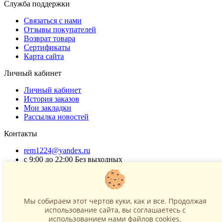
Служба поддержки
Связаться с нами
Отзывы покупателей
Возврат товара
Сертификаты
Карта сайта
Личный кабинет
Личный кабинет
История заказов
Мои закладки
Рассылка новостей
Контакты
rem1224@yandex.ru
с 9:00 до 22:00 Без выходных
Г. Москва ул. Коровинское шоссе 35 стр 2
ОГРНИП 318502900040868
ИНН 771120321428
Мы собираем этот чертов куки, как и все. Продолжая
использование сайта, вы соглашаетесь c
(с) 2015 - 2026 “SharLime”, копирование контента запрещено и
использованием нами файлов cookies.
преследуется законом!