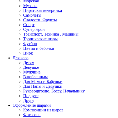
Морская
Музыка
Пиратская вечеринка
Самолеты
Сладости, Фрукты
Спорт
Супергерои
Транспорт, Техника , Машины
Тропические шары
Футбол
Цветы и бабочки
Цирк
Для кого
Детям
Девушке
Мужчине
Влюбленным
Для Мамы и Бабушки
Для Папы и Дедушки
Руководителю, Боссу, Начальнику
Подруге
Другу
Оформление шарами
Композиции из шаров
Фотозона