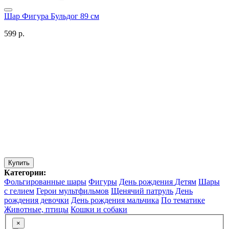
Шар Фигура Бульдог 89 см
599 р.
Купить
Категории:
Фольгированные шары
Фигуры
День рождения
Детям
Шары
с гелием
Герои мультфильмов
Щенячий патруль
День
рождения девочки
День рождения мальчика
По тематике
Животные, птицы
Кошки и собаки
×