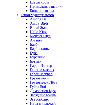
Шары хром
Прикольные шарики
Большие шары
Герои мультфильмов
Among Us
Angry Birds
Brawl Stars
Hello Kitty
Monster High
Ам ням
Барби
Барбоскины
Буба
Буратино
Бэтмен
Гарри Поттер
Герои в масках
Герои Марвел
Грузовички
Грузовичок Лёва
Губка Боб
Домовёнок Кузя
Звездные войны
Зверополис
Игра в кальмара