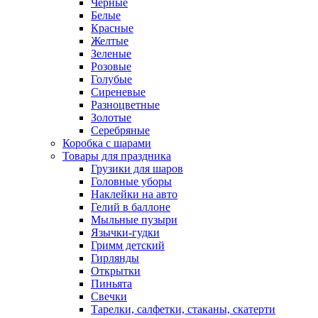
Черные
Белые
Красные
Желтые
Зеленые
Розовые
Голубые
Сиреневые
Разноцветные
Золотые
Серебряные
Коробка с шарами
Товары для праздника
Грузики для шаров
Головные уборы
Наклейки на авто
Гелий в баллоне
Мыльные пузыри
Язычки-гудки
Гримм детский
Гирлянды
Открытки
Пиньята
Свечки
Тарелки, салфетки, стаканы, скатерти