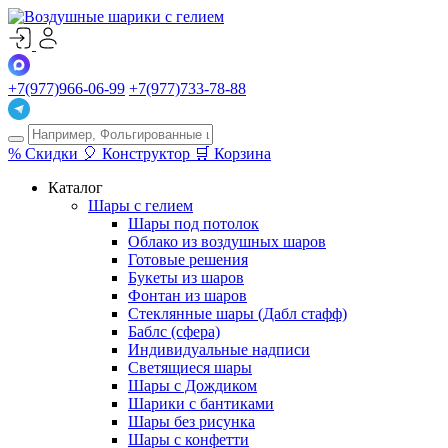
+7(977)966-06-99
+7(977)733-78-88
%
Скидки
🎈
Конструктор
🛒
Корзина
Каталог
Шары с гелием
Шары под потолок
Облако из воздушных шаров
Готовые решения
Букеты из шаров
Фонтан из шаров
Стеклянные шары (Дабл стафф)
Баблс (сфера)
Индивидуальные надписи
Светящиеся шары
Шары с Дождиком
Шарики с бантиками
Шары без рисунка
Шары с конфетти