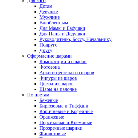
Для кого
Детям
Девушке
Мужчине
Влюбленным
Для Мамы и Бабушки
Для Папы и Дедушки
Руководителю, Боссу, Начальнику
Подруге
Другу
Оформление шарами
Композиции из шаров
Фотозона
Арки и цепочки из шаров
Фигуры из шаров
Цветы из шаров
Шары на палочке
По цветам
Бежевые
Бирюзовые и Тиффани
Коричневые и Кофейные
Оранжевые
Персиковые и Кремовые
Прозрачные шарики
Фиолетовые