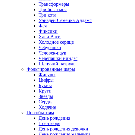
Трансформеры
Три богатыря
Три кота
Уэнздей Семейка Аддамс
Фея
Фиксики
Хаги Ваги
Холодное сердце
Чебурашка
Человек-паук
Черепашки ниндзя
Щенячий патруль
Фольгированные шары
Фигуры
Цифры
Буквы
Круги
Звезды
Сердца
Ходячие
По событиям
День рождения
1 сентября
День рождения девочки
День рождения мальчика