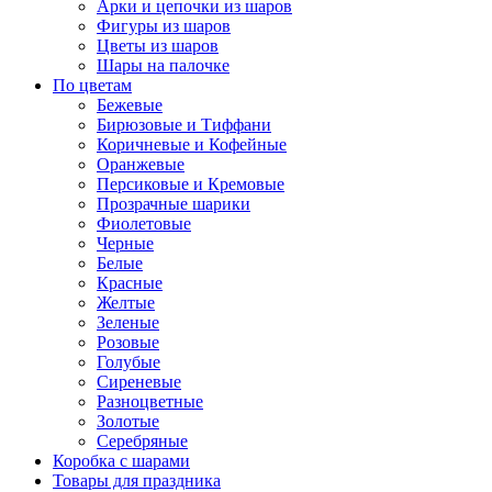
Арки и цепочки из шаров
Фигуры из шаров
Цветы из шаров
Шары на палочке
По цветам
Бежевые
Бирюзовые и Тиффани
Коричневые и Кофейные
Оранжевые
Персиковые и Кремовые
Прозрачные шарики
Фиолетовые
Черные
Белые
Красные
Желтые
Зеленые
Розовые
Голубые
Сиреневые
Разноцветные
Золотые
Серебряные
Коробка с шарами
Товары для праздника