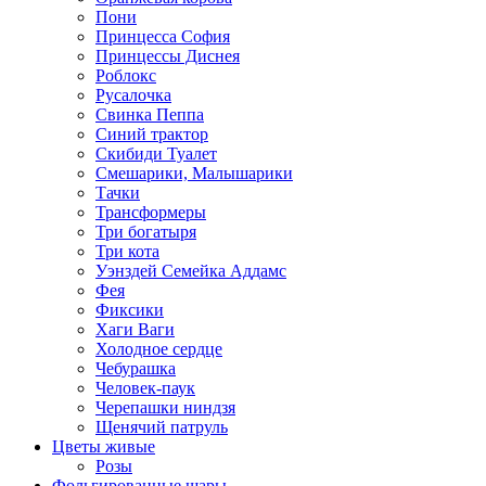
Пони
Принцесса София
Принцессы Диснея
Роблокс
Русалочка
Свинка Пеппа
Синий трактор
Скибиди Туалет
Смешарики, Малышарики
Тачки
Трансформеры
Три богатыря
Три кота
Уэнздей Семейка Аддамс
Фея
Фиксики
Хаги Ваги
Холодное сердце
Чебурашка
Человек-паук
Черепашки ниндзя
Щенячий патруль
Цветы живые
Розы
Фольгированные шары