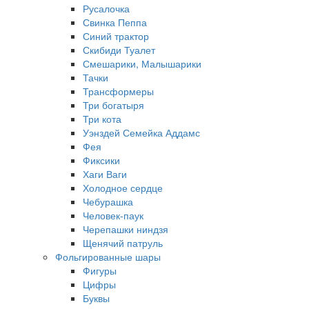
Русалочка
Свинка Пеппа
Синий трактор
Скибиди Туалет
Смешарики, Малышарики
Тачки
Трансформеры
Три богатыря
Три кота
Уэнздей Семейка Аддамс
Фея
Фиксики
Хаги Ваги
Холодное сердце
Чебурашка
Человек-паук
Черепашки ниндзя
Щенячий патруль
Фольгированные шары
Фигуры
Цифры
Буквы