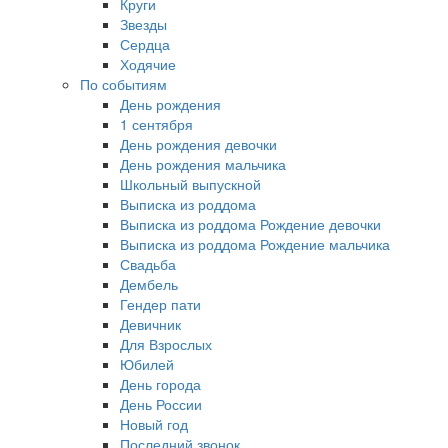
Круги
Звезды
Сердца
Ходячие
По событиям
День рождения
1 сентября
День рождения девочки
День рождения мальчика
Школьный выпускной
Выписка из роддома
Выписка из роддома Рождение девочки
Выписка из роддома Рождение мальчика
Свадьба
Дембель
Гендер пати
Девичник
Для Взрослых
Юбилей
День города
День России
Новый год
Последний звонок