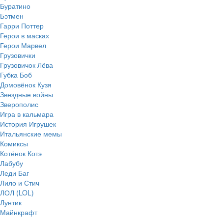
Буратино
Бэтмен
Гарри Поттер
Герои в масках
Герои Марвел
Грузовички
Грузовичок Лёва
Губка Боб
Домовёнок Кузя
Звездные войны
Зверополис
Игра в кальмара
История Игрушек
Итальянские мемы
Комиксы
Котёнок Котэ
Лабубу
Леди Баг
Лило и Стич
ЛОЛ (LOL)
Лунтик
Майнкрафт