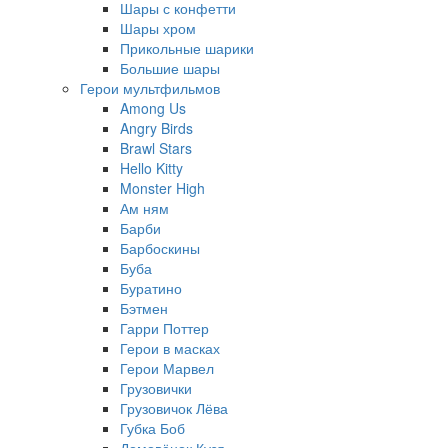
Шары с конфетти
Шары хром
Прикольные шарики
Большие шары
Герои мультфильмов
Among Us
Angry Birds
Brawl Stars
Hello Kitty
Monster High
Ам ням
Барби
Барбоскины
Буба
Буратино
Бэтмен
Гарри Поттер
Герои в масках
Герои Марвел
Грузовички
Грузовичок Лёва
Губка Боб