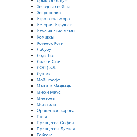
Домовёнок Кузя
Звездные войны
Зверополис
Игра в кальмара
История Игрушек
Итальянские мемы
Комиксы
Котёнок Котэ
Лабубу
Леди Баг
Лило и Стич
ЛОЛ (LOL)
Лунтик
Майнкрафт
Маша и Медведь
Микки Маус
Миньоны
Мстители
Оранжевая корова
Пони
Принцесса София
Принцессы Диснея
Роблокс