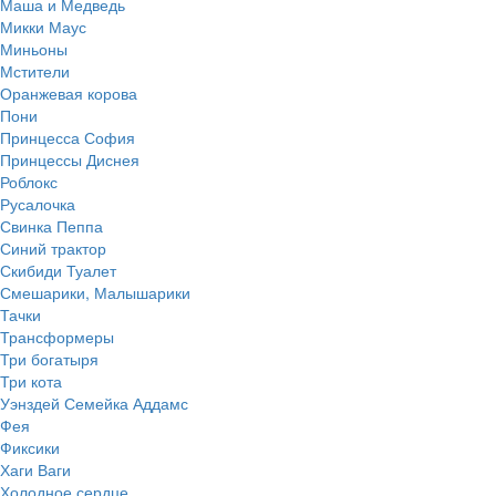
Маша и Медведь
Микки Маус
Миньоны
Мстители
Оранжевая корова
Пони
Принцесса София
Принцессы Диснея
Роблокс
Русалочка
Свинка Пеппа
Синий трактор
Скибиди Туалет
Смешарики, Малышарики
Тачки
Трансформеры
Три богатыря
Три кота
Уэнздей Семейка Аддамс
Фея
Фиксики
Хаги Ваги
Холодное сердце