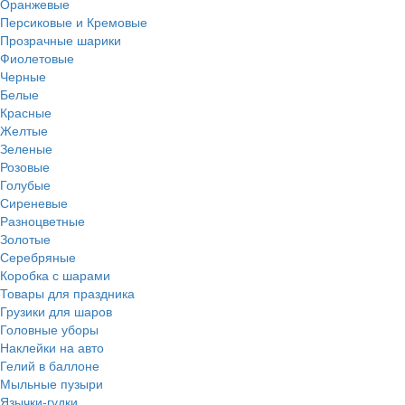
Оранжевые
Персиковые и Кремовые
Прозрачные шарики
Фиолетовые
Черные
Белые
Красные
Желтые
Зеленые
Розовые
Голубые
Сиреневые
Разноцветные
Золотые
Серебряные
Коробка с шарами
Товары для праздника
Грузики для шаров
Головные уборы
Наклейки на авто
Гелий в баллоне
Мыльные пузыри
Язычки-гудки