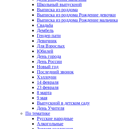
Школьный выпускной
Выписка из роддома
Выписка из роддома Рождение девочки
Выписка из роддома Рождение мальчика
Свадьба
Дембель
Гендер пати
Девичник
Для Взрослых
Юбилей
День города
День России
Новый год
Последний звонок
Хэллоуин
14 февраля
23 февраля
8 марта
9 мая
Выпускной в детском саду
День Учителя
По тематике
Русские народные
Алкогольные
Зимняя коллекция