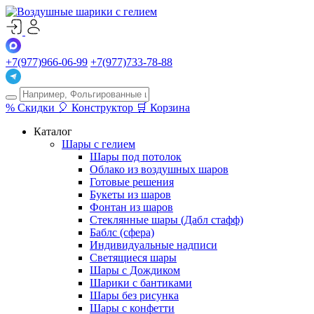
+7(977)966-06-99
+7(977)733-78-88
%
Скидки
🎈
Конструктор
🛒
Корзина
Каталог
Шары с гелием
Шары под потолок
Облако из воздушных шаров
Готовые решения
Букеты из шаров
Фонтан из шаров
Стеклянные шары (Дабл стафф)
Баблс (сфера)
Индивидуальные надписи
Светящиеся шары
Шары с Дождиком
Шарики с бантиками
Шары без рисунка
Шары с конфетти