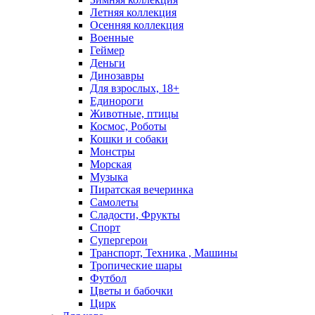
Летняя коллекция
Осенняя коллекция
Военные
Геймер
Деньги
Динозавры
Для взрослых, 18+
Единороги
Животные, птицы
Космос, Роботы
Кошки и собаки
Монстры
Морская
Музыка
Пиратская вечеринка
Самолеты
Сладости, Фрукты
Спорт
Супергерои
Транспорт, Техника , Машины
Тропические шары
Футбол
Цветы и бабочки
Цирк