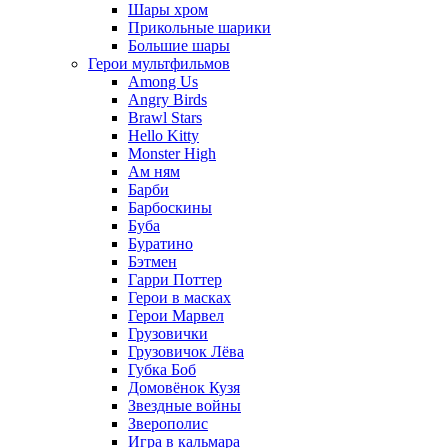
Шары хром
Прикольные шарики
Большие шары
Герои мультфильмов
Among Us
Angry Birds
Brawl Stars
Hello Kitty
Monster High
Ам ням
Барби
Барбоскины
Буба
Буратино
Бэтмен
Гарри Поттер
Герои в масках
Герои Марвел
Грузовички
Грузовичок Лёва
Губка Боб
Домовёнок Кузя
Звездные войны
Зверополис
Игра в кальмара