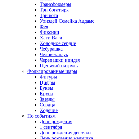
Трансформеры
Три богатыря
Три кота
Уэнздей Семейка Аддамс
Фея
Фиксики
Хаги Ваги
Холодное сердце
Чебурашка
Человек-паук
Черепашки ниндзя
Щенячий патруль
Фольгированные шары
Фигуры
Цифры
Буквы
Круги
Звезды
Сердца
Ходячие
По событиям
День рождения
1 сентября
День рождения девочки
День рождения мальчика