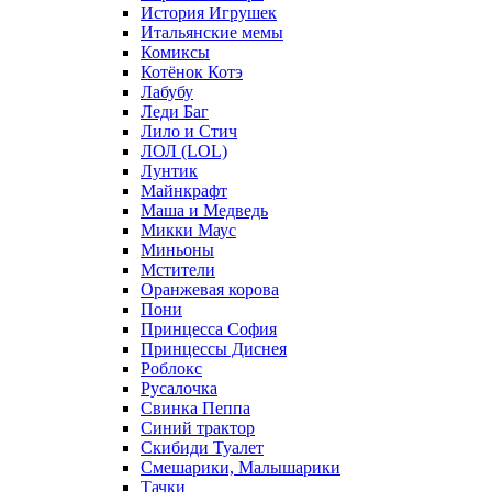
История Игрушек
Итальянские мемы
Комиксы
Котёнок Котэ
Лабубу
Леди Баг
Лило и Стич
ЛОЛ (LOL)
Лунтик
Майнкрафт
Маша и Медведь
Микки Маус
Миньоны
Мстители
Оранжевая корова
Пони
Принцесса София
Принцессы Диснея
Роблокс
Русалочка
Свинка Пеппа
Синий трактор
Скибиди Туалет
Смешарики, Малышарики
Тачки