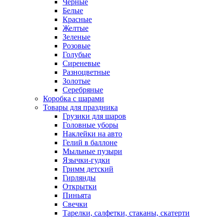
Черные
Белые
Красные
Желтые
Зеленые
Розовые
Голубые
Сиреневые
Разноцветные
Золотые
Серебряные
Коробка с шарами
Товары для праздника
Грузики для шаров
Головные уборы
Наклейки на авто
Гелий в баллоне
Мыльные пузыри
Язычки-гудки
Гримм детский
Гирлянды
Открытки
Пиньята
Свечки
Тарелки, салфетки, стаканы, скатерти