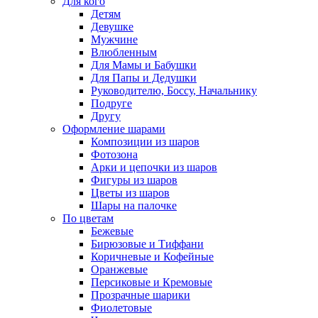
Для кого
Детям
Девушке
Мужчине
Влюбленным
Для Мамы и Бабушки
Для Папы и Дедушки
Руководителю, Боссу, Начальнику
Подруге
Другу
Оформление шарами
Композиции из шаров
Фотозона
Арки и цепочки из шаров
Фигуры из шаров
Цветы из шаров
Шары на палочке
По цветам
Бежевые
Бирюзовые и Тиффани
Коричневые и Кофейные
Оранжевые
Персиковые и Кремовые
Прозрачные шарики
Фиолетовые