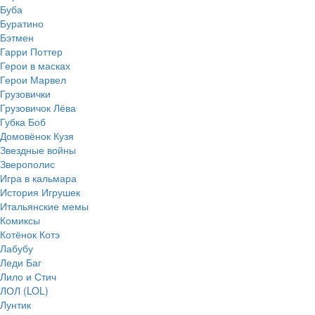
Буба
Буратино
Бэтмен
Гарри Поттер
Герои в масках
Герои Марвел
Грузовички
Грузовичок Лёва
Губка Боб
Домовёнок Кузя
Звездные войны
Зверополис
Игра в кальмара
История Игрушек
Итальянские мемы
Комиксы
Котёнок Котэ
Лабубу
Леди Баг
Лило и Стич
ЛОЛ (LOL)
Лунтик