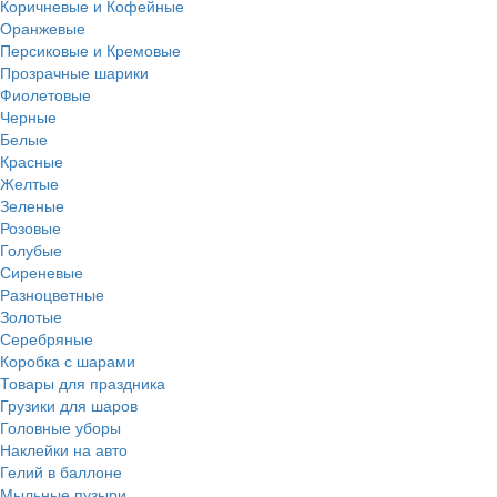
Коричневые и Кофейные
Оранжевые
Персиковые и Кремовые
Прозрачные шарики
Фиолетовые
Черные
Белые
Красные
Желтые
Зеленые
Розовые
Голубые
Сиреневые
Разноцветные
Золотые
Серебряные
Коробка с шарами
Товары для праздника
Грузики для шаров
Головные уборы
Наклейки на авто
Гелий в баллоне
Мыльные пузыри