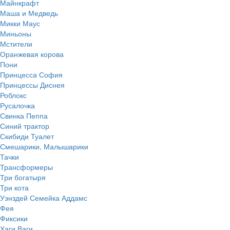
Майнкрафт
Маша и Медведь
Микки Маус
Миньоны
Мстители
Оранжевая корова
Пони
Принцесса София
Принцессы Диснея
Роблокс
Русалочка
Свинка Пеппа
Синий трактор
Скибиди Туалет
Смешарики, Малышарики
Тачки
Трансформеры
Три богатыря
Три кота
Уэнздей Семейка Аддамс
Фея
Фиксики
Хаги Ваги