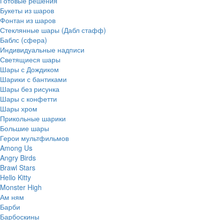
Готовые решения
Букеты из шаров
Фонтан из шаров
Стеклянные шары (Дабл стафф)
Баблс (сфера)
Индивидуальные надписи
Светящиеся шары
Шары с Дождиком
Шарики с бантиками
Шары без рисунка
Шары с конфетти
Шары хром
Прикольные шарики
Большие шары
Герои мультфильмов
Among Us
Angry Birds
Brawl Stars
Hello Kitty
Monster High
Ам ням
Барби
Барбоскины