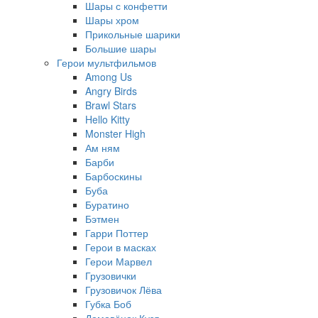
Шары с конфетти
Шары хром
Прикольные шарики
Большие шары
Герои мультфильмов
Among Us
Angry Birds
Brawl Stars
Hello Kitty
Monster High
Ам ням
Барби
Барбоскины
Буба
Буратино
Бэтмен
Гарри Поттер
Герои в масках
Герои Марвел
Грузовички
Грузовичок Лёва
Губка Боб