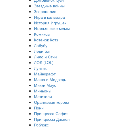
Домовёнок Кузя
Звездные войны
Зверополис
Игра в кальмара
История Игрушек
Итальянские мемы
Комиксы
Котёнок Котэ
Лабубу
Леди Баг
Лило и Стич
ЛОЛ (LOL)
Лунтик
Майнкрафт
Маша и Медведь
Микки Маус
Миньоны
Мстители
Оранжевая корова
Пони
Принцесса София
Принцессы Диснея
Роблокс