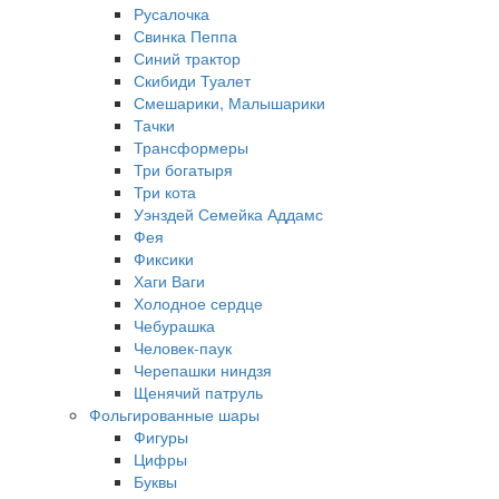
Русалочка
Свинка Пеппа
Синий трактор
Скибиди Туалет
Смешарики, Малышарики
Тачки
Трансформеры
Три богатыря
Три кота
Уэнздей Семейка Аддамс
Фея
Фиксики
Хаги Ваги
Холодное сердце
Чебурашка
Человек-паук
Черепашки ниндзя
Щенячий патруль
Фольгированные шары
Фигуры
Цифры
Буквы