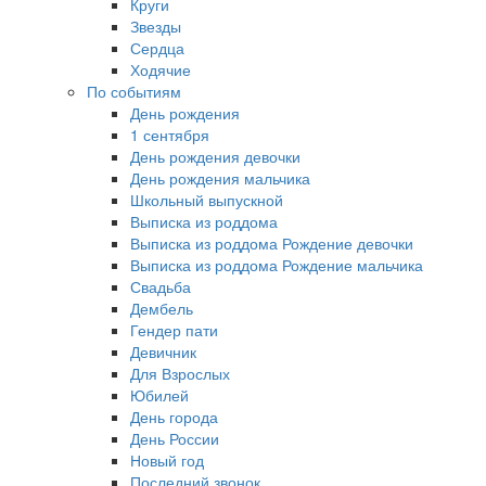
Круги
Звезды
Сердца
Ходячие
По событиям
День рождения
1 сентября
День рождения девочки
День рождения мальчика
Школьный выпускной
Выписка из роддома
Выписка из роддома Рождение девочки
Выписка из роддома Рождение мальчика
Свадьба
Дембель
Гендер пати
Девичник
Для Взрослых
Юбилей
День города
День России
Новый год
Последний звонок