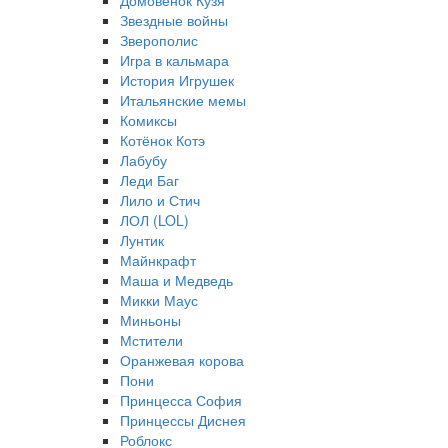
Домовёнок Кузя
Звездные войны
Зверополис
Игра в кальмара
История Игрушек
Итальянские мемы
Комиксы
Котёнок Котэ
Лабубу
Леди Баг
Лило и Стич
ЛОЛ (LOL)
Лунтик
Майнкрафт
Маша и Медведь
Микки Маус
Миньоны
Мстители
Оранжевая корова
Пони
Принцесса София
Принцессы Диснея
Роблокс