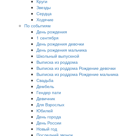
Круги
Звезды
Сердца
Ходячие
По событиям
День рождения
1 сентября
День рождения девочки
День рождения мальчика
Школьный выпускной
Выписка из роддома
Выписка из роддома Рождение девочки
Выписка из роддома Рождение мальчика
Свадьба
Дембель
Гендер пати
Девичник
Для Взрослых
Юбилей
День города
День России
Новый год
Последний звонок