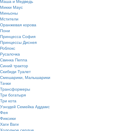
Маша и Медведь
Микки Маус
Миньоны
Мстители
Оранжевая корова
Пони
Принцесса София
Принцессы Диснея
Роблокс
Русалочка
Свинка Пеппа
Синий трактор
Скибиди Туалет
Смешарики, Малышарики
Тачки
Трансформеры
Три богатыря
Три кота
Уэнздей Семейка Аддамс
Фея
Фиксики
Хаги Ваги
Холодное сердце