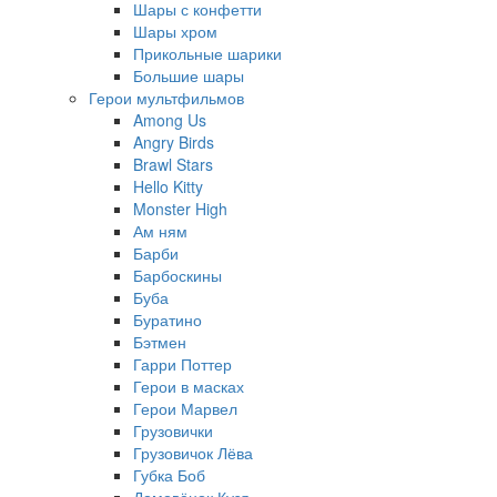
Шары с конфетти
Шары хром
Прикольные шарики
Большие шары
Герои мультфильмов
Among Us
Angry Birds
Brawl Stars
Hello Kitty
Monster High
Ам ням
Барби
Барбоскины
Буба
Буратино
Бэтмен
Гарри Поттер
Герои в масках
Герои Марвел
Грузовички
Грузовичок Лёва
Губка Боб