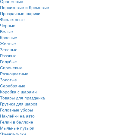
Оранжевые
Персиковые и Кремовые
Прозрачные шарики
Фиолетовые
Черные
Белые
Красные
Желтые
Зеленые
Розовые
Голубые
Сиреневые
Разноцветные
Золотые
Серебряные
Коробка с шарами
Товары для праздника
Грузики для шаров
Головные уборы
Наклейки на авто
Гелий в баллоне
Мыльные пузыри
Язычки-гудки