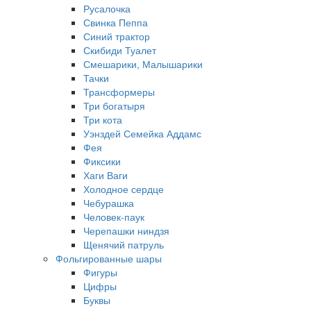
Русалочка
Свинка Пеппа
Синий трактор
Скибиди Туалет
Смешарики, Малышарики
Тачки
Трансформеры
Три богатыря
Три кота
Уэнздей Семейка Аддамс
Фея
Фиксики
Хаги Ваги
Холодное сердце
Чебурашка
Человек-паук
Черепашки ниндзя
Щенячий патруль
Фольгированные шары
Фигуры
Цифры
Буквы