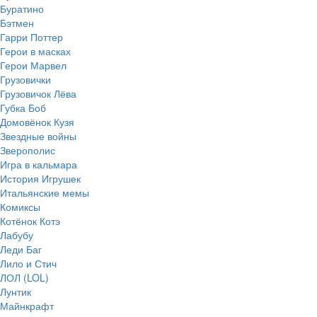
Буратино
Бэтмен
Гарри Поттер
Герои в масках
Герои Марвел
Грузовички
Грузовичок Лёва
Губка Боб
Домовёнок Кузя
Звездные войны
Зверополис
Игра в кальмара
История Игрушек
Итальянские мемы
Комиксы
Котёнок Котэ
Лабубу
Леди Баг
Лило и Стич
ЛОЛ (LOL)
Лунтик
Майнкрафт