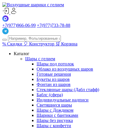
+7(977)966-06-99
+7(977)733-78-88
%
Скидки
🎈
Конструктор
🛒
Корзина
Каталог
Шары с гелием
Шары под потолок
Облако из воздушных шаров
Готовые решения
Букеты из шаров
Фонтан из шаров
Стеклянные шары (Дабл стафф)
Баблс (сфера)
Индивидуальные надписи
Светящиеся шары
Шары с Дождиком
Шарики с бантиками
Шары без рисунка
Шары с конфетти