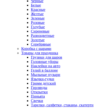
Черные
Белые
Красные
Желтые
Зеленые
Розовые
Голубые
Сиреневые
Разноцветные
Золотые
Серебряные
Коробка с шарами
Товары для праздника
Грузики для шаров
Головные уборы
Наклейки на авто
Гелий в баллоне
Мыльные пузыри
Язычки-гудки
Гримм детский
Гирлянды
Открытки
Пиньята
Свечки
Тарелки, салфетки, стаканы, скатерти