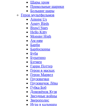
Шары хром
Прикольные шарики
Большие шары
Герои мультфильмов
Among Us
Angry Birds
Brawl Stars
Hello Kitty
Monster High
Ам ням
Барби
Барбоскины
Буба
Буратино
Бэтмен
Гарри Поттер
Герои в масках
Герои Марвел
Грузовички
Грузовичок Лёва
Губка Боб
Домовёнок Кузя
Звездные войны
Зверополис
Игра в кальмара