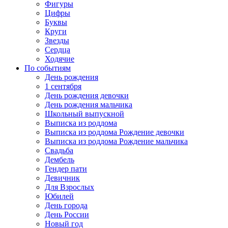
Фигуры
Цифры
Буквы
Круги
Звезды
Сердца
Ходячие
По событиям
День рождения
1 сентября
День рождения девочки
День рождения мальчика
Школьный выпускной
Выписка из роддома
Выписка из роддома Рождение девочки
Выписка из роддома Рождение мальчика
Свадьба
Дембель
Гендер пати
Девичник
Для Взрослых
Юбилей
День города
День России
Новый год