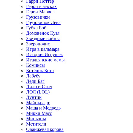
Гарри Поттер
Герои в масках
Герои Марвел
Грузовички
Грузовичок Лёва
Губка Боб
Домовёнок Кузя
Звездные войны
Зверополис
Игра в кальмара
История Игрушек
Итальянские мемы
Комиксы
Котёнок Котэ
Лабубу
Леди Баг
Лило и Стич
ЛОЛ (LOL)
Лунтик
Майнкрафт
Маша и Медведь
Микки Маус
Миньоны
Мстители
Оранжевая корова