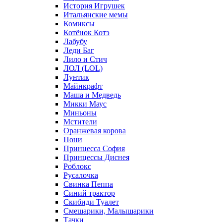
История Игрушек
Итальянские мемы
Комиксы
Котёнок Котэ
Лабубу
Леди Баг
Лило и Стич
ЛОЛ (LOL)
Лунтик
Майнкрафт
Маша и Медведь
Микки Маус
Миньоны
Мстители
Оранжевая корова
Пони
Принцесса София
Принцессы Диснея
Роблокс
Русалочка
Свинка Пеппа
Синий трактор
Скибиди Туалет
Смешарики, Малышарики
Тачки