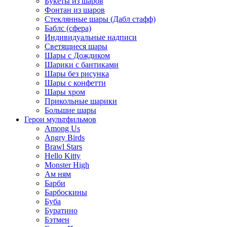
Букеты из шаров
Фонтан из шаров
Стеклянные шары (Дабл стафф)
Баблс (сфера)
Индивидуальные надписи
Светящиеся шары
Шары с Дождиком
Шарики с бантиками
Шары без рисунка
Шары с конфетти
Шары хром
Прикольные шарики
Большие шары
Герои мультфильмов
Among Us
Angry Birds
Brawl Stars
Hello Kitty
Monster High
Ам ням
Барби
Барбоскины
Буба
Буратино
Бэтмен