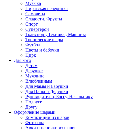
Музыка
Пиратская вечеринка
Самолеты
Сладости, Фрукты
Спорт
Супергерои
Транспорт, Техника , Машины
Тропические шары
Футбол
Цветы и бабочки
Цирк
Для кого
Детям
Девушке
Мужчине
Влюбленным
Для Мамы и Бабушки
Для Папы и Дедушки
Руководителю, Боссу, Начальнику
Подруге
Другу
Оформление шарами
Композиции из шаров
Фотозона
Арки и цепочки из шаров