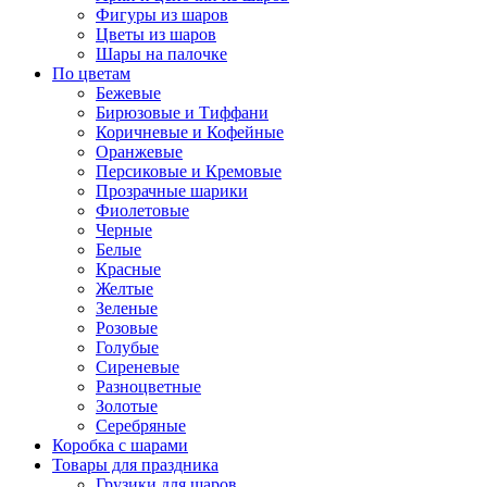
Фигуры из шаров
Цветы из шаров
Шары на палочке
По цветам
Бежевые
Бирюзовые и Тиффани
Коричневые и Кофейные
Оранжевые
Персиковые и Кремовые
Прозрачные шарики
Фиолетовые
Черные
Белые
Красные
Желтые
Зеленые
Розовые
Голубые
Сиреневые
Разноцветные
Золотые
Серебряные
Коробка с шарами
Товары для праздника
Грузики для шаров