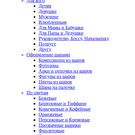
Для кого
Детям
Девушке
Мужчине
Влюбленным
Для Мамы и Бабушки
Для Папы и Дедушки
Руководителю, Боссу, Начальнику
Подруге
Другу
Оформление шарами
Композиции из шаров
Фотозона
Арки и цепочки из шаров
Фигуры из шаров
Цветы из шаров
Шары на палочке
По цветам
Бежевые
Бирюзовые и Тиффани
Коричневые и Кофейные
Оранжевые
Персиковые и Кремовые
Прозрачные шарики
Фиолетовые