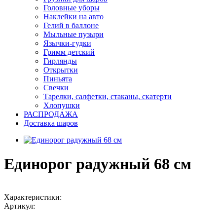
Головные уборы
Наклейки на авто
Гелий в баллоне
Мыльные пузыри
Язычки-гудки
Гримм детский
Гирлянды
Открытки
Пиньята
Свечки
Тарелки, салфетки, стаканы, скатерти
Хлопушки
РАСПРОДАЖА
Доставка шаров
Единорог радужный 68 см
Характеристики:
Артикул: