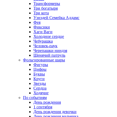
Трансформеры
Три богатыря
Три кота
Уэнздей Семейка Аддамс
Фея
Фиксики
Хаги Ваги
Холодное сердце
Чебурашка
Человек-паук
Черепашки ниндзя
Щенячий патруль
Фольгированные шары
Фигуры
Цифры
Буквы
Круги
Звезды
Сердца
Ходячие
По событиям
День рождения
1 сентября
День рождения девочки
День рождения мальчика