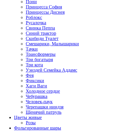
Пони
Принцесса София
Принцессы Диснея
Роблокс
Русалочка
Свинка Пеппа
Синий трактор
Скибиди Туалет
Смешарики, Малышарики
Тачки
Трансформеры
Три богатыря
Три кота
Уэнздей Семейка Аддамс
Фея
Фиксики
Хаги Ваги
Холодное сердце
Чебурашка
Человек-паук
Черепашки ниндзя
Щенячий патруль
Цветы живые
Розы
Фольгированные шары