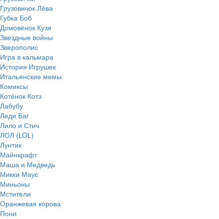
Грузовичок Лёва
Губка Боб
Домовёнок Кузя
Звездные войны
Зверополис
Игра в кальмара
История Игрушек
Итальянские мемы
Комиксы
Котёнок Котэ
Лабубу
Леди Баг
Лило и Стич
ЛОЛ (LOL)
Лунтик
Майнкрафт
Маша и Медведь
Микки Маус
Миньоны
Мстители
Оранжевая корова
Пони