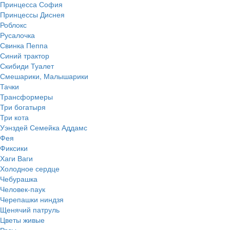
Принцесса София
Принцессы Диснея
Роблокс
Русалочка
Свинка Пеппа
Синий трактор
Скибиди Туалет
Смешарики, Малышарики
Тачки
Трансформеры
Три богатыря
Три кота
Уэнздей Семейка Аддамс
Фея
Фиксики
Хаги Ваги
Холодное сердце
Чебурашка
Человек-паук
Черепашки ниндзя
Щенячий патруль
Цветы живые