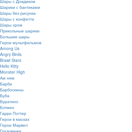
Шары с Дождиком
Шарики с бантиками
Шары без рисунка
Шары с конфетти
Шары хром
Прикольные шарики
Большие шары
Герои мультфильмов
Among Us
Angry Birds
Brawl Stars
Hello Kitty
Monster High
Ам ням
Барби
Барбоскины
Буба
Буратино
Бэтмен
Гарри Поттер
Герои в масках
Герои Марвел
Грузовички