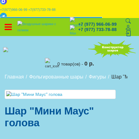
+7(977)966-06-99
+7(977)733-78-88
x
+7 (977) 966-06-99
УСТАНОВИТЕ НАШЕ ПРИЛОЖЕНИЕ!
+7 (977) 733-78-88
%
Скидки
🎈
Конструктор
🛒
Корзина
0 р.
0 товар(ов) -
Главная
Фольгированные шары
Фигуры
Шар "Мини 
Шар "Мини Маус"
голова