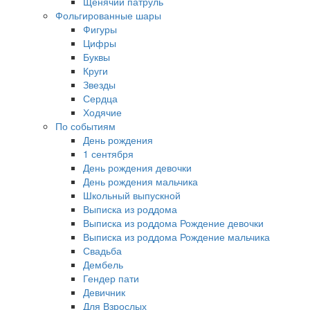
Щенячий патруль
Фольгированные шары
Фигуры
Цифры
Буквы
Круги
Звезды
Сердца
Ходячие
По событиям
День рождения
1 сентября
День рождения девочки
День рождения мальчика
Школьный выпускной
Выписка из роддома
Выписка из роддома Рождение девочки
Выписка из роддома Рождение мальчика
Свадьба
Дембель
Гендер пати
Девичник
Для Взрослых