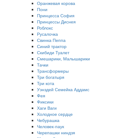
Оранжевая корова
Пони
Принцесса София
Принцессы Диснея
Роблокс
Русалочка
Свинка Пеппа
Синий трактор
Скибиди Туалет
Смешарики, Малышарики
Тачки
Трансформеры
Три богатыря
Три кота
Уэнздей Семейка Аддамс
Фея
Фиксики
Хаги Ваги
Холодное сердце
Чебурашка
Человек-паук
Черепашки ниндзя