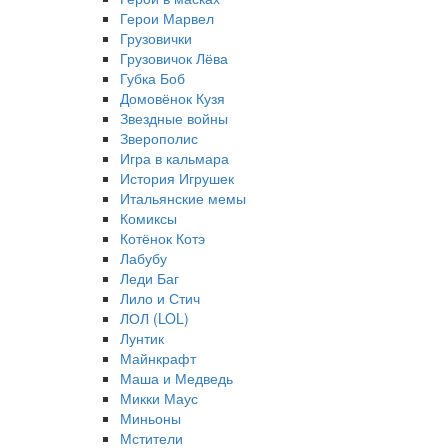
Герои Марвел
Грузовички
Грузовичок Лёва
Губка Боб
Домовёнок Кузя
Звездные войны
Зверополис
Игра в кальмара
История Игрушек
Итальянские мемы
Комиксы
Котёнок Котэ
Лабубу
Леди Баг
Лило и Стич
ЛОЛ (LOL)
Лунтик
Майнкрафт
Маша и Медведь
Микки Маус
Миньоны
Мстители