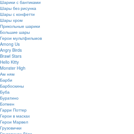
Шарики с бантиками
Шары без рисунка
Шары с конфетти
Шары хром
Прикольные шарики
Большие шары
Герои мультфильмов
Among Us
Angry Birds
Brawl Stars
Hello Kitty
Monster High
Ам ням
Барби
Барбоскины
Буба
Буратино
Бэтмен
Гарри Поттер
Герои в масках
Герои Марвел
Грузовички
Грузовичок Лёва