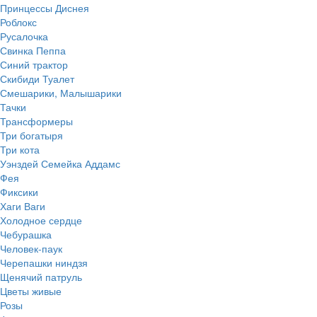
Принцессы Диснея
Роблокс
Русалочка
Свинка Пеппа
Синий трактор
Скибиди Туалет
Смешарики, Малышарики
Тачки
Трансформеры
Три богатыря
Три кота
Уэнздей Семейка Аддамс
Фея
Фиксики
Хаги Ваги
Холодное сердце
Чебурашка
Человек-паук
Черепашки ниндзя
Щенячий патруль
Цветы живые
Розы