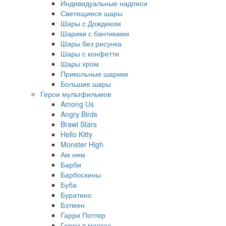
Индивидуальные надписи
Светящиеся шары
Шары с Дождиком
Шарики с бантиками
Шары без рисунка
Шары с конфетти
Шары хром
Прикольные шарики
Большие шары
Герои мультфильмов
Among Us
Angry Birds
Brawl Stars
Hello Kitty
Monster High
Ам ням
Барби
Барбоскины
Буба
Буратино
Бэтмен
Гарри Поттер
Герои в масках