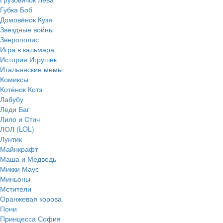
Губка Боб
Домовёнок Кузя
Звездные войны
Зверополис
Игра в кальмара
История Игрушек
Итальянские мемы
Комиксы
Котёнок Котэ
Лабубу
Леди Баг
Лило и Стич
ЛОЛ (LOL)
Лунтик
Майнкрафт
Маша и Медведь
Микки Маус
Миньоны
Мстители
Оранжевая корова
Пони
Принцесса София