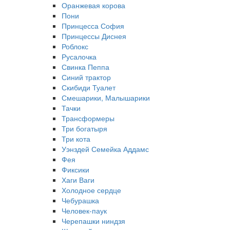
Оранжевая корова
Пони
Принцесса София
Принцессы Диснея
Роблокс
Русалочка
Свинка Пеппа
Синий трактор
Скибиди Туалет
Смешарики, Малышарики
Тачки
Трансформеры
Три богатыря
Три кота
Уэнздей Семейка Аддамс
Фея
Фиксики
Хаги Ваги
Холодное сердце
Чебурашка
Человек-паук
Черепашки ниндзя