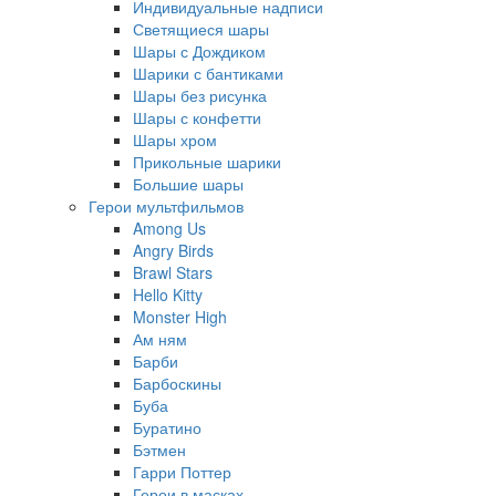
Индивидуальные надписи
Светящиеся шары
Шары с Дождиком
Шарики с бантиками
Шары без рисунка
Шары с конфетти
Шары хром
Прикольные шарики
Большие шары
Герои мультфильмов
Among Us
Angry Birds
Brawl Stars
Hello Kitty
Monster High
Ам ням
Барби
Барбоскины
Буба
Буратино
Бэтмен
Гарри Поттер
Герои в масках