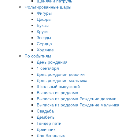
Щенячий патруль
Фольгированные шары
Фигуры
Цифры
Буквы
Круги
Звезды
Сердца
Ходячие
По событиям
День рождения
1 сентября
День рождения девочки
День рождения мальчика
Школьный выпускной
Выписка из роддома
Выписка из роддома Рождение девочки
Выписка из роддома Рождение мальчика
Свадьба
Дембель
Гендер пати
Девичник
Для Взрослых