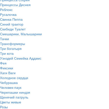
Принцессы Диснея
Роблокс
Русалочка
Свинка Пеппа
Синий трактор
Скибиди Туалет
Смешарики, Малышарики
Тачки
Трансформеры
Три богатыря
Три кота
Уэнздей Семейка Аддамс
Фея
Фиксики
Хаги Ваги
Холодное сердце
Чебурашка
Человек-паук
Черепашки ниндзя
Щенячий патруль
Цветы живые
Розы