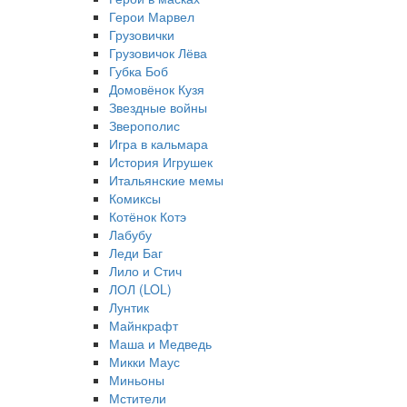
Герои Марвел
Грузовички
Грузовичок Лёва
Губка Боб
Домовёнок Кузя
Звездные войны
Зверополис
Игра в кальмара
История Игрушек
Итальянские мемы
Комиксы
Котёнок Котэ
Лабубу
Леди Баг
Лило и Стич
ЛОЛ (LOL)
Лунтик
Майнкрафт
Маша и Медведь
Микки Маус
Миньоны
Мстители