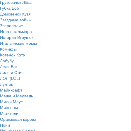
Грузовичок Лёва
Губка Боб
Домовёнок Кузя
Звездные войны
Зверополис
Игра в кальмара
История Игрушек
Итальянские мемы
Комиксы
Котёнок Котэ
Лабубу
Леди Баг
Лило и Стич
ЛОЛ (LOL)
Лунтик
Майнкрафт
Маша и Медведь
Микки Маус
Миньоны
Мстители
Оранжевая корова
Пони
Принцесса София