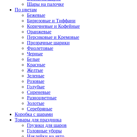
Шары на палочке
По цветам
Бежевые
Бирюзовые и Тиффани
Коричневые и Кофейные
Оранжевые
Персиковые и Кремовые
Прозрачные шарики
Фиолетовые
Черные
Белые
Красные
Желтые
Зеленые
Розовые
Голубые
Сиреневые
Разноцветные
Золотые
Серебряные
Коробка с шарами
Товары для праздника
Грузики для шаров
Головные уборы
Наклейки на авто