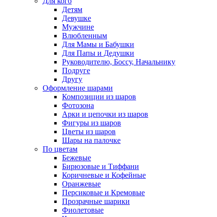
Для кого
Детям
Девушке
Мужчине
Влюбленным
Для Мамы и Бабушки
Для Папы и Дедушки
Руководителю, Боссу, Начальнику
Подруге
Другу
Оформление шарами
Композиции из шаров
Фотозона
Арки и цепочки из шаров
Фигуры из шаров
Цветы из шаров
Шары на палочке
По цветам
Бежевые
Бирюзовые и Тиффани
Коричневые и Кофейные
Оранжевые
Персиковые и Кремовые
Прозрачные шарики
Фиолетовые