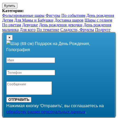
Купить
Категории:
Фольгированные шары
Фигуры
По событиям
День рождения
Детям
Для Мамы и Бабушки
Доставка шаров
Шары с гелием
По цветам
Девушке
День рождения девочки
День рождения
мальчика
Для кого
По тематике
Сладости, Фрукты
Подруге
×
ОТПРАВИТЬ
Нажимая кнопку 'Отправить', вы соглашаетесь на
обработку ваших персональных данных
.