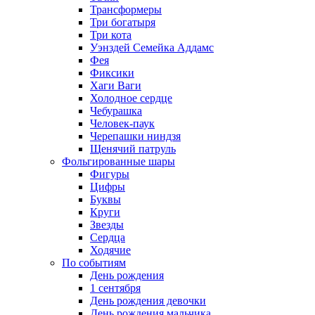
Трансформеры
Три богатыря
Три кота
Уэнздей Семейка Аддамс
Фея
Фиксики
Хаги Ваги
Холодное сердце
Чебурашка
Человек-паук
Черепашки ниндзя
Щенячий патруль
Фольгированные шары
Фигуры
Цифры
Буквы
Круги
Звезды
Сердца
Ходячие
По событиям
День рождения
1 сентября
День рождения девочки
День рождения мальчика