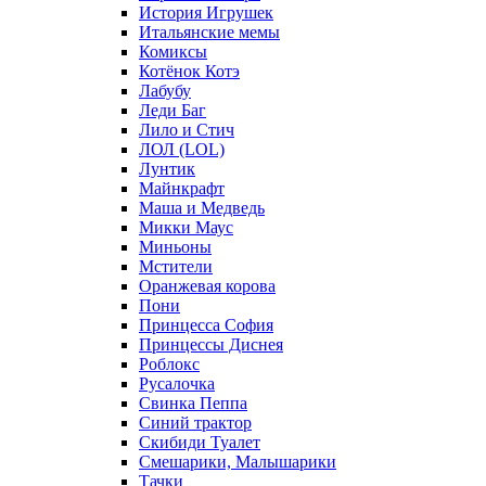
История Игрушек
Итальянские мемы
Комиксы
Котёнок Котэ
Лабубу
Леди Баг
Лило и Стич
ЛОЛ (LOL)
Лунтик
Майнкрафт
Маша и Медведь
Микки Маус
Миньоны
Мстители
Оранжевая корова
Пони
Принцесса София
Принцессы Диснея
Роблокс
Русалочка
Свинка Пеппа
Синий трактор
Скибиди Туалет
Смешарики, Малышарики
Тачки