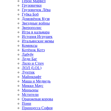
Герои Марвел
Грузовички
Грузовичок Лёва
Губка Боб
Домовёнок Кузя
Звездные войны
Зверополис
Игра в кальмара
История Игрушек
Итальянские мемы
Комиксы
Котёнок Котэ
Лабубу
Леди Баг
Лило и Стич
ЛОЛ (LOL)
Лунтик
Майнкрафт
Маша и Медведь
Микки Маус
Миньоны
Мстители
Оранжевая корова
Пони
Принцесса София