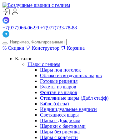
+7(977)966-06-99
+7(977)733-78-88
%
Скидки
🎈
Конструктор
🛒
Корзина
Каталог
Шары с гелием
Шары под потолок
Облако из воздушных шаров
Готовые решения
Букеты из шаров
Фонтан из шаров
Стеклянные шары (Дабл стафф)
Баблс (сфера)
Индивидуальные надписи
Светящиеся шары
Шары с Дождиком
Шарики с бантиками
Шары без рисунка
Шары с конфетти