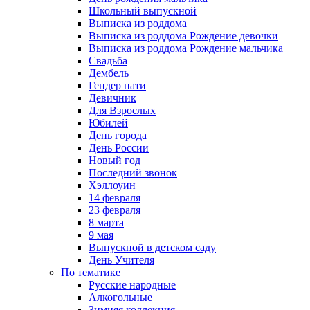
Школьный выпускной
Выписка из роддома
Выписка из роддома Рождение девочки
Выписка из роддома Рождение мальчика
Свадьба
Дембель
Гендер пати
Девичник
Для Взрослых
Юбилей
День города
День России
Новый год
Последний звонок
Хэллоуин
14 февраля
23 февраля
8 марта
9 мая
Выпускной в детском саду
День Учителя
По тематике
Русские народные
Алкогольные
Зимняя коллекция