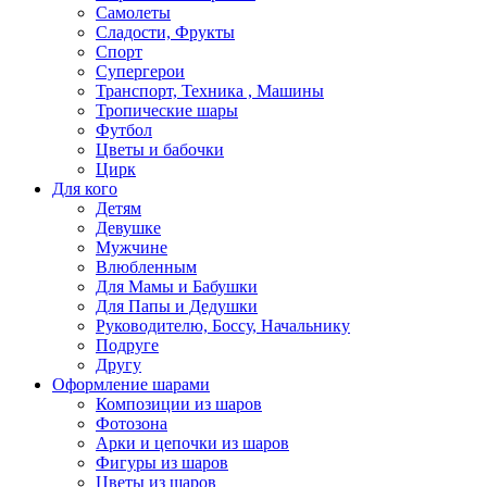
Самолеты
Сладости, Фрукты
Спорт
Супергерои
Транспорт, Техника , Машины
Тропические шары
Футбол
Цветы и бабочки
Цирк
Для кого
Детям
Девушке
Мужчине
Влюбленным
Для Мамы и Бабушки
Для Папы и Дедушки
Руководителю, Боссу, Начальнику
Подруге
Другу
Оформление шарами
Композиции из шаров
Фотозона
Арки и цепочки из шаров
Фигуры из шаров
Цветы из шаров