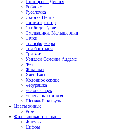
Принцессы Диснея
Роблокс
Русалочка
Свинка Пеппа
Синий трактор
Скибиди Туалет
Смешарики, Малышарики
Тачки
Трансформеры
Три богатыря
Три кота
Уэнздей Семейка Аддамс
Фея
Фиксики
Хаги Ваги
Холодное сердце
Чебурашка
Человек-паук
Черепашки ниндзя
Щенячий патруль
Цветы живые
Розы
Фольгированные шары
Фигуры
Цифры