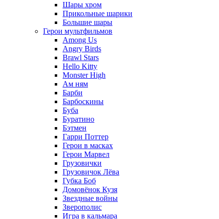
Шары хром
Прикольные шарики
Большие шары
Герои мультфильмов
Among Us
Angry Birds
Brawl Stars
Hello Kitty
Monster High
Ам ням
Барби
Барбоскины
Буба
Буратино
Бэтмен
Гарри Поттер
Герои в масках
Герои Марвел
Грузовички
Грузовичок Лёва
Губка Боб
Домовёнок Кузя
Звездные войны
Зверополис
Игра в кальмара