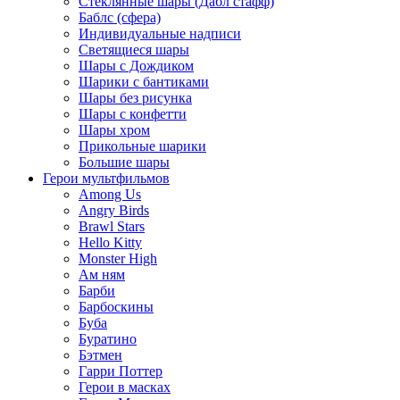
Стеклянные шары (Дабл стафф)
Баблс (сфера)
Индивидуальные надписи
Светящиеся шары
Шары с Дождиком
Шарики с бантиками
Шары без рисунка
Шары с конфетти
Шары хром
Прикольные шарики
Большие шары
Герои мультфильмов
Among Us
Angry Birds
Brawl Stars
Hello Kitty
Monster High
Ам ням
Барби
Барбоскины
Буба
Буратино
Бэтмен
Гарри Поттер
Герои в масках