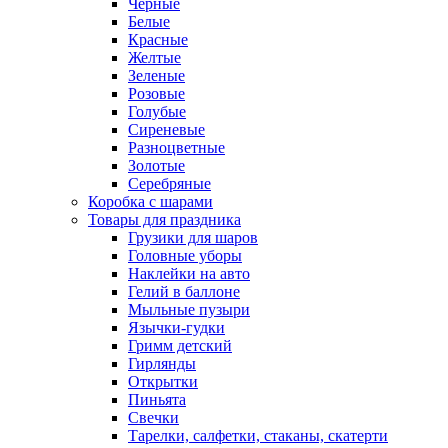
Черные
Белые
Красные
Желтые
Зеленые
Розовые
Голубые
Сиреневые
Разноцветные
Золотые
Серебряные
Коробка с шарами
Товары для праздника
Грузики для шаров
Головные уборы
Наклейки на авто
Гелий в баллоне
Мыльные пузыри
Язычки-гудки
Гримм детский
Гирлянды
Открытки
Пиньята
Свечки
Тарелки, салфетки, стаканы, скатерти