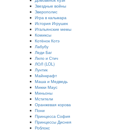
Домовёнок Кузя
Звездные войны
Зверополис
Игра в кальмара
История Игрушек
Итальянские мемы
Комиксы
Котёнок Котэ
Лабубу
Леди Баг
Лило и Стич
ЛОЛ (LOL)
Лунтик
Майнкрафт
Маша и Медведь
Микки Маус
Миньоны
Мстители
Оранжевая корова
Пони
Принцесса София
Принцессы Диснея
Роблокс