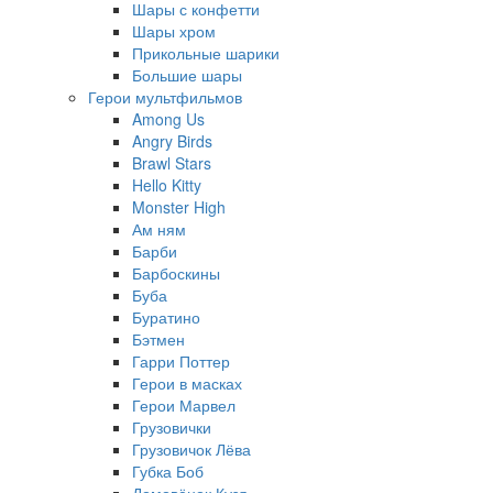
Шары с конфетти
Шары хром
Прикольные шарики
Большие шары
Герои мультфильмов
Among Us
Angry Birds
Brawl Stars
Hello Kitty
Monster High
Ам ням
Барби
Барбоскины
Буба
Буратино
Бэтмен
Гарри Поттер
Герои в масках
Герои Марвел
Грузовички
Грузовичок Лёва
Губка Боб