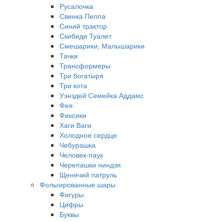
Русалочка
Свинка Пеппа
Синий трактор
Скибиди Туалет
Смешарики, Малышарики
Тачки
Трансформеры
Три богатыря
Три кота
Уэнздей Семейка Аддамс
Фея
Фиксики
Хаги Ваги
Холодное сердце
Чебурашка
Человек-паук
Черепашки ниндзя
Щенячий патруль
Фольгированные шары
Фигуры
Цифры
Буквы