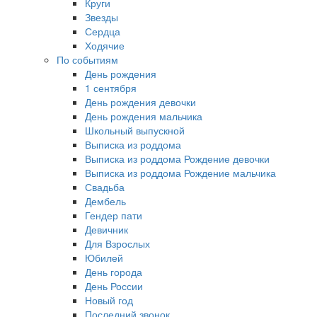
Круги
Звезды
Сердца
Ходячие
По событиям
День рождения
1 сентября
День рождения девочки
День рождения мальчика
Школьный выпускной
Выписка из роддома
Выписка из роддома Рождение девочки
Выписка из роддома Рождение мальчика
Свадьба
Дембель
Гендер пати
Девичник
Для Взрослых
Юбилей
День города
День России
Новый год
Последний звонок