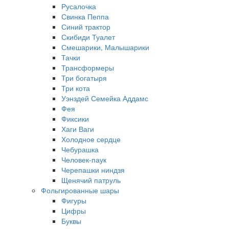
Русалочка
Свинка Пеппа
Синий трактор
Скибиди Туалет
Смешарики, Малышарики
Тачки
Трансформеры
Три богатыря
Три кота
Уэнздей Семейка Аддамс
Фея
Фиксики
Хаги Ваги
Холодное сердце
Чебурашка
Человек-паук
Черепашки ниндзя
Щенячий патруль
Фольгированные шары
Фигуры
Цифры
Буквы