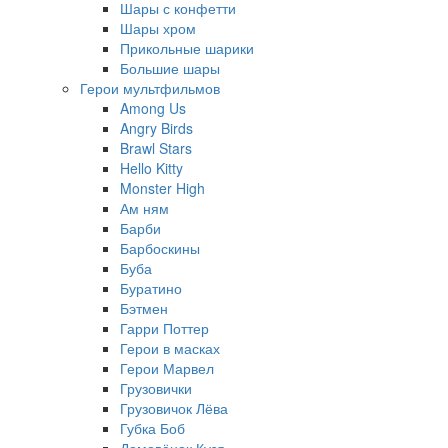
Шары с конфетти
Шары хром
Прикольные шарики
Большие шары
Герои мультфильмов
Among Us
Angry Birds
Brawl Stars
Hello Kitty
Monster High
Ам ням
Барби
Барбоскины
Буба
Буратино
Бэтмен
Гарри Поттер
Герои в масках
Герои Марвел
Грузовички
Грузовичок Лёва
Губка Боб