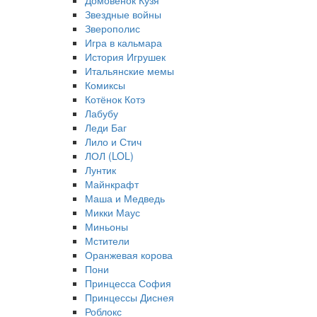
Домовёнок Кузя
Звездные войны
Зверополис
Игра в кальмара
История Игрушек
Итальянские мемы
Комиксы
Котёнок Котэ
Лабубу
Леди Баг
Лило и Стич
ЛОЛ (LOL)
Лунтик
Майнкрафт
Маша и Медведь
Микки Маус
Миньоны
Мстители
Оранжевая корова
Пони
Принцесса София
Принцессы Диснея
Роблокс