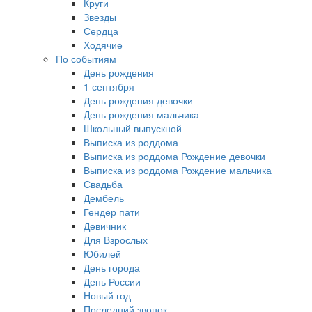
Круги
Звезды
Сердца
Ходячие
По событиям
День рождения
1 сентября
День рождения девочки
День рождения мальчика
Школьный выпускной
Выписка из роддома
Выписка из роддома Рождение девочки
Выписка из роддома Рождение мальчика
Свадьба
Дембель
Гендер пати
Девичник
Для Взрослых
Юбилей
День города
День России
Новый год
Последний звонок