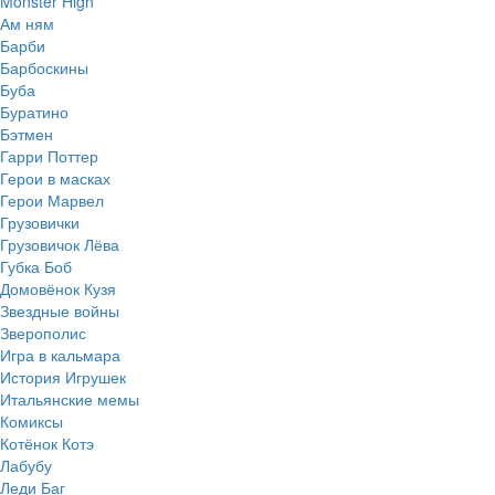
Monster High
Ам ням
Барби
Барбоскины
Буба
Буратино
Бэтмен
Гарри Поттер
Герои в масках
Герои Марвел
Грузовички
Грузовичок Лёва
Губка Боб
Домовёнок Кузя
Звездные войны
Зверополис
Игра в кальмара
История Игрушек
Итальянские мемы
Комиксы
Котёнок Котэ
Лабубу
Леди Баг