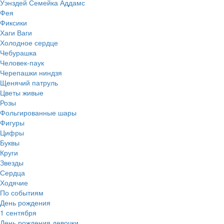
Уэнздей Семейка Аддамс
Фея
Фиксики
Хаги Ваги
Холодное сердце
Чебурашка
Человек-паук
Черепашки ниндзя
Щенячий патруль
Цветы живые
Розы
Фольгированные шары
Фигуры
Цифры
Буквы
Круги
Звезды
Сердца
Ходячие
По событиям
День рождения
1 сентября
День рождения девочки