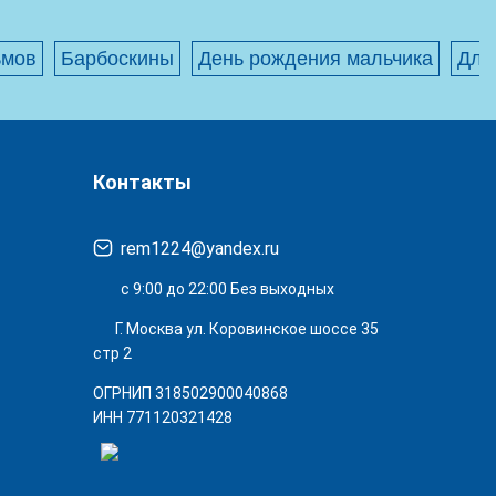
ьмов
Барбоскины
День рождения мальчика
Для
Контакты
rem1224@yandex.ru
с 9:00 до 22:00 Без выходных
Г. Москва ул. Коровинское шоссе 35
стр 2
ОГРНИП 318502900040868
ИНН 771120321428