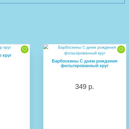
 круг
Барбоскины С днем рождения
фольгированный круг
349 р.