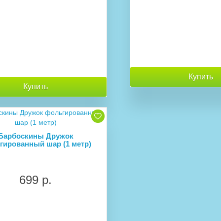
Купить
Купить
Барбоскины Дружок
гированный шар (1 метр)
699 р.