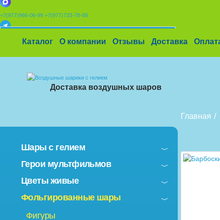
+7(977)966-06-99
+7(977)733-78-88
x
Каталог
О компании
Отзывы
Доставка
Оплат
УСТАНОВИТЕ НАШЕ ПРИЛОЖЕНИЕ!
%
Скидки
🎈
Конструктор
🛒
Корзина
Доставка воздушных шаров
Главная
Шары с гелием
Герои мультфильмов
Цветы живые
Фольгированные шары
Фигуры