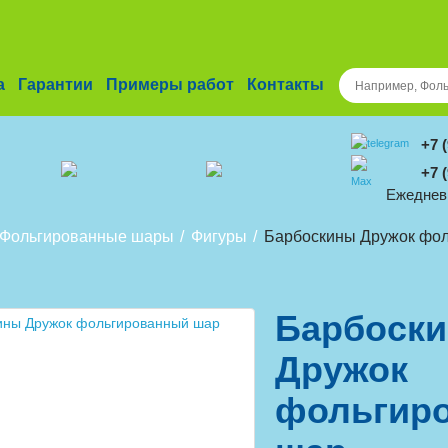
а
Гарантии
Примеры работ
Контакты
+7 
+7 
Ежедневн
Фольгированные шары
Фигуры
Барбоскины Дружок фол
Барбоск
Дружок
фольгир