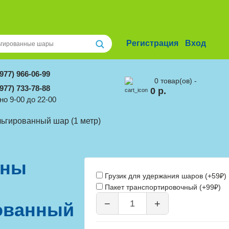
Регистрация
Вход
(977) 966-06-99
0 товар(ов) -
(977) 733-78-88
0 р.
о 9-00 до 22-00
ьгированный шар (1 метр)
ины
Грузик для удержания шаров (+59₽)
Пакет транспортировочный (+99₽)
−
+
ованный