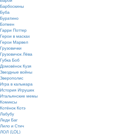
Барби
Барбоскины
Буба
Буратино
Бэтмен
Гарри Поттер
Герои в масках
Герои Марвел
Грузовички
Грузовичок Лёва
Губка Боб
Домовёнок Кузя
Звездные войны
Зверополис
Игра в кальмара
История Игрушек
Итальянские мемы
Комиксы
Котёнок Котэ
Лабубу
Леди Баг
Лило и Стич
ЛОЛ (LOL)