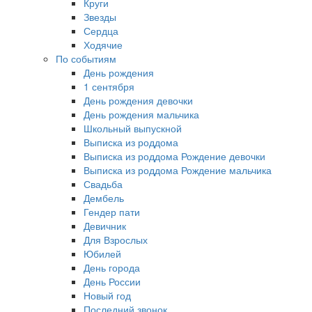
Круги
Звезды
Сердца
Ходячие
По событиям
День рождения
1 сентября
День рождения девочки
День рождения мальчика
Школьный выпускной
Выписка из роддома
Выписка из роддома Рождение девочки
Выписка из роддома Рождение мальчика
Свадьба
Дембель
Гендер пати
Девичник
Для Взрослых
Юбилей
День города
День России
Новый год
Последний звонок