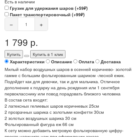
Есть в наличии
Грузик для удержания шаров (+59₽)
Пакет транспортировочный (+99₽)
−
+
1 799 р.
Купить
Купить в 1 клик
Характеристики
Описание
Оплата
Доставка
Милый набор воздушных шаров в осенней коричнево- золотой
гамме с большим фольгированным шариком -лесной ежик.
Подойдет как для девочки, так и для мальчика. Отличное
дополнение к подарку на день рождения или 1 сентября
первокласснику или повод порадовать близкого человека
В состав сета входят:
2 латексных гелиевых шаров коричневых 25см
2 прозрачных шарика с золотыми конфетти 30см
2 золотых воздушных шарика 30 см
Фольгированный фигура еж 66 см
К сету можно добавить метровую фольгированную цифру-
просто напишите нам при оформлении заказа