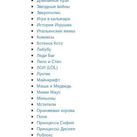
Домовёнок Кузя
Звездные войны
Зверополис
Игра в кальмара
История Игрушек
Итальянские мемы
Комиксы
Котёнок Котэ
Лабубу
Леди Баг
Лило и Стич
ЛОЛ (LOL)
Лунтик
Майнкрафт
Маша и Медведь
Микки Маус
Миньоны
Мстители
Оранжевая корова
Пони
Принцесса София
Принцессы Диснея
Роблокс