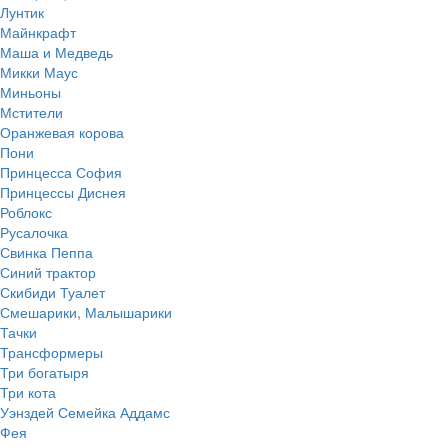
Лунтик
Майнкрафт
Маша и Медведь
Микки Маус
Миньоны
Мстители
Оранжевая корова
Пони
Принцесса София
Принцессы Диснея
Роблокс
Русалочка
Свинка Пеппа
Синий трактор
Скибиди Туалет
Смешарики, Малышарики
Тачки
Трансформеры
Три богатыря
Три кота
Уэнздей Семейка Аддамс
Фея