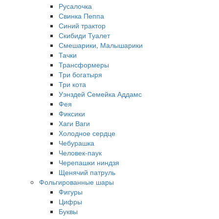
Русалочка
Свинка Пеппа
Синий трактор
Скибиди Туалет
Смешарики, Малышарики
Тачки
Трансформеры
Три богатыря
Три кота
Уэнздей Семейка Аддамс
Фея
Фиксики
Хаги Ваги
Холодное сердце
Чебурашка
Человек-паук
Черепашки ниндзя
Щенячий патруль
Фольгированные шары
Фигуры
Цифры
Буквы