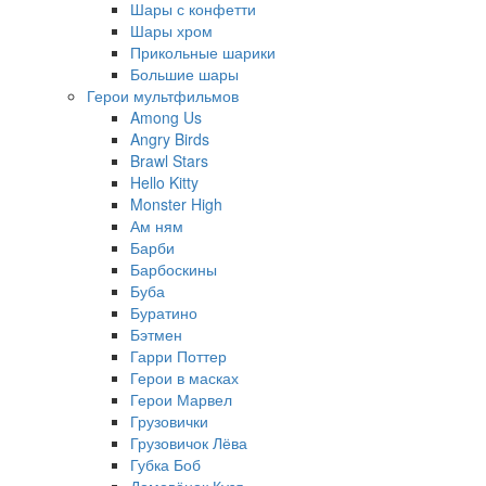
Шары с конфетти
Шары хром
Прикольные шарики
Большие шары
Герои мультфильмов
Among Us
Angry Birds
Brawl Stars
Hello Kitty
Monster High
Ам ням
Барби
Барбоскины
Буба
Буратино
Бэтмен
Гарри Поттер
Герои в масках
Герои Марвел
Грузовички
Грузовичок Лёва
Губка Боб