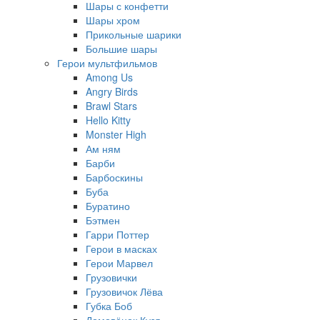
Шары с конфетти
Шары хром
Прикольные шарики
Большие шары
Герои мультфильмов
Among Us
Angry Birds
Brawl Stars
Hello Kitty
Monster High
Ам ням
Барби
Барбоскины
Буба
Буратино
Бэтмен
Гарри Поттер
Герои в масках
Герои Марвел
Грузовички
Грузовичок Лёва
Губка Боб