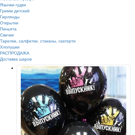
Язычки-гудки
Гримм детский
Гирлянды
Открытки
Пиньята
Свечки
Тарелки, салфетки, стаканы, скатерти
Хлопушки
РАСПРОДАЖА
Доставка шаров