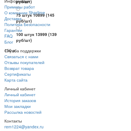
Информация
руб/шт)
Примеры работ
О компании Sharlime
75 штук 10899
(145
Доставка
руб/шт)
Политика Безопасности
Гарантии
100 штук 13999
(139
FAQ
руб/шт)
Блог
150 р.
Служба поддержки
Связаться с нами
Отзывы покупателей
Возврат товара
Сертификаты
Карта сайта
Личный кабинет
Личный кабинет
История заказов
Мои закладки
Рассылка новостей
Контакты
rem1224@yandex.ru