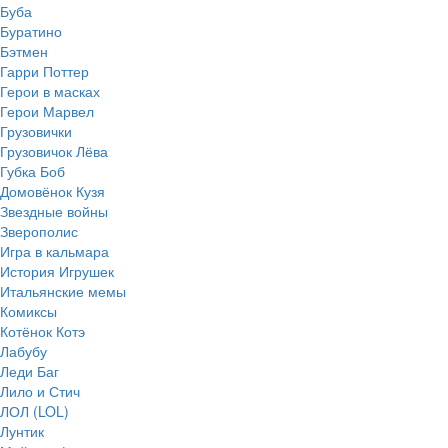
Буба
Буратино
Бэтмен
Гарри Поттер
Герои в масках
Герои Марвел
Грузовички
Грузовичок Лёва
Губка Боб
Домовёнок Кузя
Звездные войны
Зверополис
Игра в кальмара
История Игрушек
Итальянские мемы
Комиксы
Котёнок Котэ
Лабубу
Леди Баг
Лило и Стич
ЛОЛ (LOL)
Лунтик