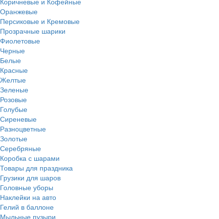
Коричневые и Кофейные
Оранжевые
Персиковые и Кремовые
Прозрачные шарики
Фиолетовые
Черные
Белые
Красные
Желтые
Зеленые
Розовые
Голубые
Сиреневые
Разноцветные
Золотые
Серебряные
Коробка с шарами
Товары для праздника
Грузики для шаров
Головные уборы
Наклейки на авто
Гелий в баллоне
Мыльные пузыри