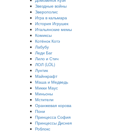
Домовёнок Кузя
Звездные войны
Зверополис
Игра в кальмара
История Игрушек
Итальянские мемы
Комиксы
Котёнок Котэ
Лабубу
Леди Баг
Лило и Стич
ЛОЛ (LOL)
Лунтик
Майнкрафт
Маша и Медведь
Микки Маус
Миньоны
Мстители
Оранжевая корова
Пони
Принцесса София
Принцессы Диснея
Роблокс