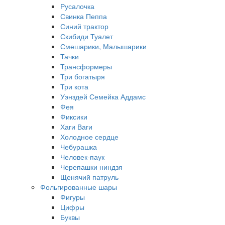
Русалочка
Свинка Пеппа
Синий трактор
Скибиди Туалет
Смешарики, Малышарики
Тачки
Трансформеры
Три богатыря
Три кота
Уэнздей Семейка Аддамс
Фея
Фиксики
Хаги Ваги
Холодное сердце
Чебурашка
Человек-паук
Черепашки ниндзя
Щенячий патруль
Фольгированные шары
Фигуры
Цифры
Буквы