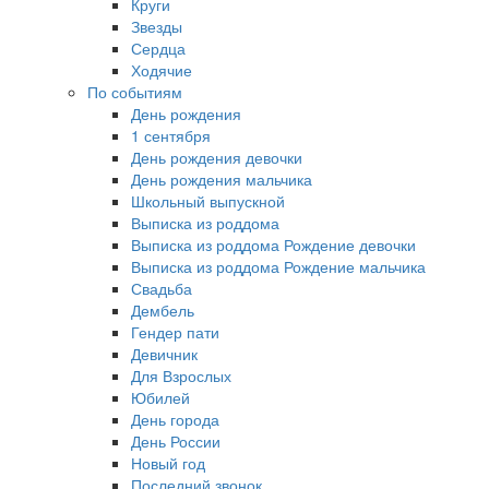
Круги
Звезды
Сердца
Ходячие
По событиям
День рождения
1 сентября
День рождения девочки
День рождения мальчика
Школьный выпускной
Выписка из роддома
Выписка из роддома Рождение девочки
Выписка из роддома Рождение мальчика
Свадьба
Дембель
Гендер пати
Девичник
Для Взрослых
Юбилей
День города
День России
Новый год
Последний звонок