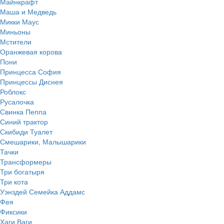
Майнкрафт
Маша и Медведь
Микки Маус
Миньоны
Мстители
Оранжевая корова
Пони
Принцесса София
Принцессы Диснея
Роблокс
Русалочка
Свинка Пеппа
Синий трактор
Скибиди Туалет
Смешарики, Малышарики
Тачки
Трансформеры
Три богатыря
Три кота
Уэнздей Семейка Аддамс
Фея
Фиксики
Хаги Ваги