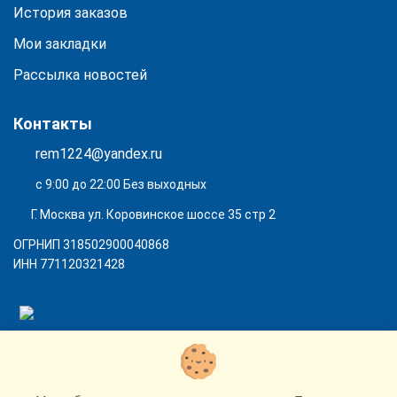
История заказов
Мои закладки
Рассылка новостей
Контакты
rem1224@yandex.ru
с 9:00 до 22:00 Без выходных
Г. Москва ул. Коровинское шоссе 35 стр 2
ОГРНИП 318502900040868
ИНН 771120321428
(с) 2015 - 2026 “SharLime”, копирование контента запрещено и
преследуется законом!