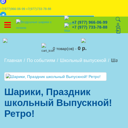
+7(977)966-06-99
+7(977)733-78-88
x
+7 (977) 966-06-99
УСТАНОВИТЕ НАШЕ ПРИЛОЖЕНИЕ!
+7 (977) 733-78-88
%
Скидки
🎈
Конструктор
🛒
Корзина
0 р.
0 товар(ов) -
Главная
По событиям
Школьный выпускной
Шарики,
Шарики, Праздник
школьный Выпускной!
Ретро!