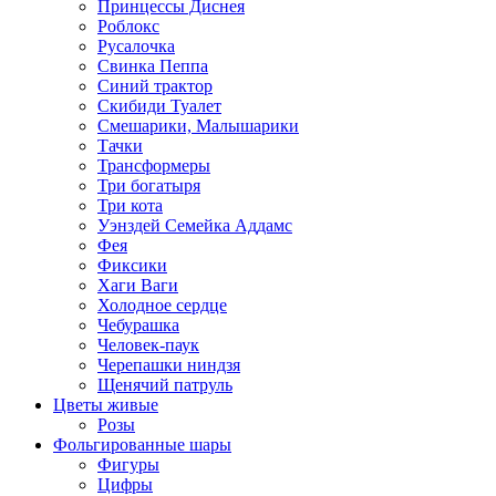
Принцессы Диснея
Роблокс
Русалочка
Свинка Пеппа
Синий трактор
Скибиди Туалет
Смешарики, Малышарики
Тачки
Трансформеры
Три богатыря
Три кота
Уэнздей Семейка Аддамс
Фея
Фиксики
Хаги Ваги
Холодное сердце
Чебурашка
Человек-паук
Черепашки ниндзя
Щенячий патруль
Цветы живые
Розы
Фольгированные шары
Фигуры
Цифры