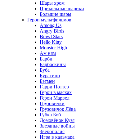
Шары хром
Прикольные шарики
Большие шары
Герои мультфильмов
Among Us
Angry Birds
Brawl Stars
Hello Kitty
Monster High
Ам ням
Барби
Барбоскины
Буба
Буратино
Бэтмен
Гарри Поттер
Герои в масках
Герои Марвел
Грузовички
Грузовичок Лёва
Губка Боб
Домовёнок Кузя
Звездные войны
Зверополис
Игра в кальмара