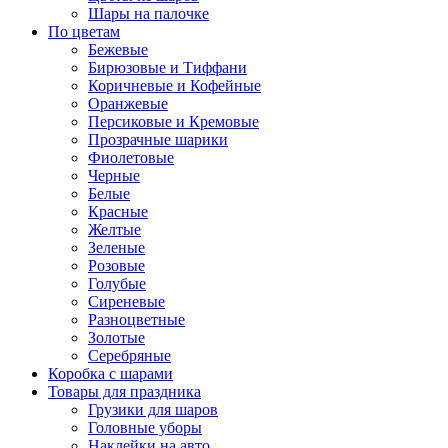
Шары на палочке
По цветам
Бежевые
Бирюзовые и Тиффани
Коричневые и Кофейные
Оранжевые
Персиковые и Кремовые
Прозрачные шарики
Фиолетовые
Черные
Белые
Красные
Желтые
Зеленые
Розовые
Голубые
Сиреневые
Разноцветные
Золотые
Серебряные
Коробка с шарами
Товары для праздника
Грузики для шаров
Головные уборы
Наклейки на авто