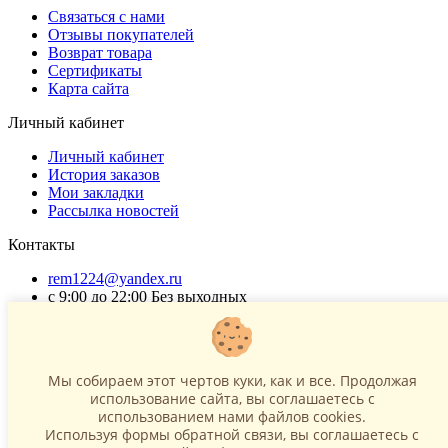
Связаться с нами
Отзывы покупателей
Возврат товара
Сертификаты
Карта сайта
Личный кабинет
Личный кабинет
История заказов
Мои закладки
Рассылка новостей
Контакты
rem1224@yandex.ru
с 9:00 до 22:00 Без выходных
Г. Москва ул. Коровинское шоссе 35 стр 2
ОГРНИП 318502900040868
ИНН 771120321428
Мы собираем этот чертов куки, как и все. Продолжая
использование сайта, вы соглашаетесь c
(с) 2015 - 2026 “SharLime”, копирование контента запрещено и
использованием нами файлов cookies.
преследуется законом!
Используя формы обратной связи, вы соглашаетесь с