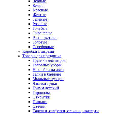
Черные
Белые
Красные
Желтые
Зеленые
Розовые
Голубые
Сиреневые
Разноцветные
Золотые
Серебряные
Коробка с шарами
Товары для праздника
Грузики для шаров
Головные уборы
Наклейки на авто
Гелий в баллоне
Мыльные пузыри
Язычки-гудки
Гримм детский
Гирлянды
Открытки
Пиньята
Свечки
Тарелки, салфетки, стаканы, скатерти