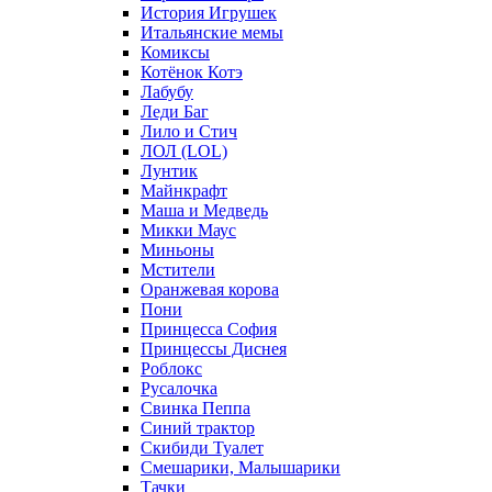
История Игрушек
Итальянские мемы
Комиксы
Котёнок Котэ
Лабубу
Леди Баг
Лило и Стич
ЛОЛ (LOL)
Лунтик
Майнкрафт
Маша и Медведь
Микки Маус
Миньоны
Мстители
Оранжевая корова
Пони
Принцесса София
Принцессы Диснея
Роблокс
Русалочка
Свинка Пеппа
Синий трактор
Скибиди Туалет
Смешарики, Малышарики
Тачки