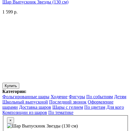
Шар Выпускник Звезды (130 см)
1 599 р.
Купить
Категории:
Фольгированные шары
Ходячие
Фигуры
По событиям
Детям
Школьный выпускной
Последний звонок
Оформление
шарами
Доставка шаров
Шары с гелием
По цветам
Для кого
Композиции из шаров
По тематике
×