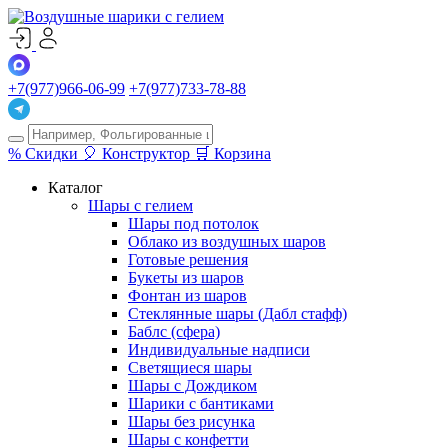
+7(977)966-06-99
+7(977)733-78-88
%
Скидки
🎈
Конструктор
🛒
Корзина
Каталог
Шары с гелием
Шары под потолок
Облако из воздушных шаров
Готовые решения
Букеты из шаров
Фонтан из шаров
Стеклянные шары (Дабл стафф)
Баблс (сфера)
Индивидуальные надписи
Светящиеся шары
Шары с Дождиком
Шарики с бантиками
Шары без рисунка
Шары с конфетти