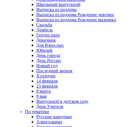
Школьный выпускной
Выписка из роддома
Выписка из роддома Рождение девочки
Выписка из роддома Рождение мальчика
Свадьба
Дембель
Гендер пати
Девичник
Для Взрослых
Юбилей
День города
День России
Новый год
Последний звонок
Хэллоуин
14 февраля
23 февраля
8 марта
9 мая
Выпускной в детском саду
День Учителя
По тематике
Русские народные
Алкогольные
Зимняя коллекция