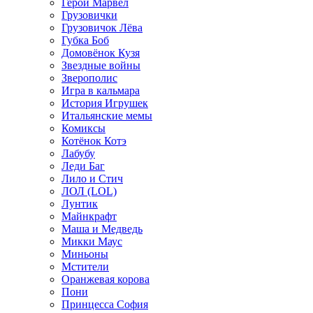
Герои Марвел
Грузовички
Грузовичок Лёва
Губка Боб
Домовёнок Кузя
Звездные войны
Зверополис
Игра в кальмара
История Игрушек
Итальянские мемы
Комиксы
Котёнок Котэ
Лабубу
Леди Баг
Лило и Стич
ЛОЛ (LOL)
Лунтик
Майнкрафт
Маша и Медведь
Микки Маус
Миньоны
Мстители
Оранжевая корова
Пони
Принцесса София