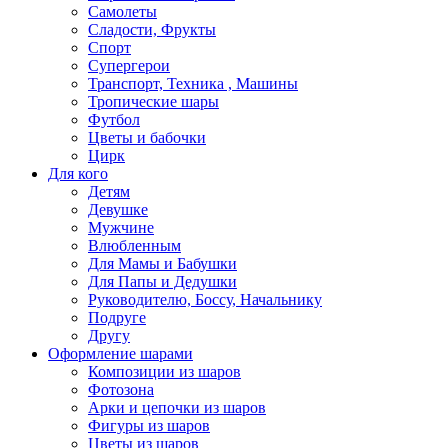
Самолеты
Сладости, Фрукты
Спорт
Супергерои
Транспорт, Техника , Машины
Тропические шары
Футбол
Цветы и бабочки
Цирк
Для кого
Детям
Девушке
Мужчине
Влюбленным
Для Мамы и Бабушки
Для Папы и Дедушки
Руководителю, Боссу, Начальнику
Подруге
Другу
Оформление шарами
Композиции из шаров
Фотозона
Арки и цепочки из шаров
Фигуры из шаров
Цветы из шаров