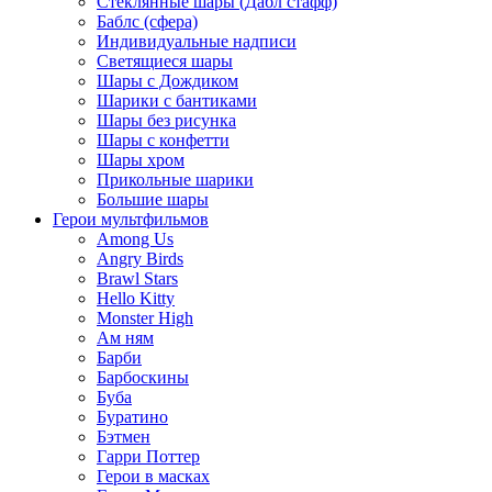
Стеклянные шары (Дабл стафф)
Баблс (сфера)
Индивидуальные надписи
Светящиеся шары
Шары с Дождиком
Шарики с бантиками
Шары без рисунка
Шары с конфетти
Шары хром
Прикольные шарики
Большие шары
Герои мультфильмов
Among Us
Angry Birds
Brawl Stars
Hello Kitty
Monster High
Ам ням
Барби
Барбоскины
Буба
Буратино
Бэтмен
Гарри Поттер
Герои в масках