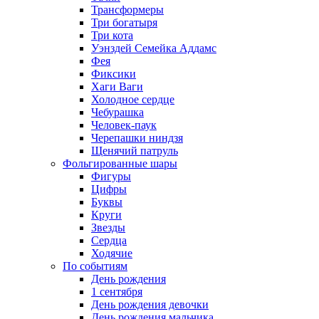
Трансформеры
Три богатыря
Три кота
Уэнздей Семейка Аддамс
Фея
Фиксики
Хаги Ваги
Холодное сердце
Чебурашка
Человек-паук
Черепашки ниндзя
Щенячий патруль
Фольгированные шары
Фигуры
Цифры
Буквы
Круги
Звезды
Сердца
Ходячие
По событиям
День рождения
1 сентября
День рождения девочки
День рождения мальчика